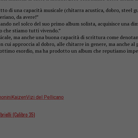
o di una capacità musicale (chitarra acustica, dobro, steel gui
riano, da avere!”
uando nel solco del suo primo album solista, acquisisce una 
no che stiamo tutti vivendo.”
usicale, ma anche una buona capacità di scrittura come denotan
 con cui approccia al dobro, alle chitarre in genere, ma anche a
timo esordio, ma ha prodotto un album che reputiamo imperdi
onini
Kaizen
Vizi del Pellicano
brielli (Calibro 35)