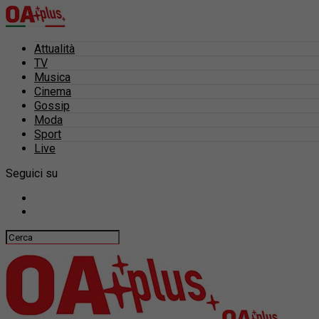
Attualità
TV
Musica
Cinema
Gossip
Moda
Sport
Live
Seguici su