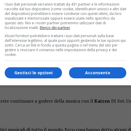
I tuoi dati personali verranno trattati da 431 partner e le informazioni
raccolte dal tuo dispositivo (come cookie, identificatori univoci e altri dati
del dispositivo) potrebbero essere condivise con questi ultimi, da loro
visualizzate e memorizzate oppure essere usate nello specifico da
questo sito. Noi e i nostri partner potremmo utilizzare dati di
a opportunità per gli amanti della musica di qualità. Prima del c
localizzazione esatti.
Elenco dei partner
.
vasta selezione di opzioni che soddisferanno ogni palato.
Alcuni fornitori potrebbero trattare i tuoi dati personali sulla base
dell'interesse legittimo, al quale puoi opporti gestendo le tue opzioni qui
sotto. Cerca un link in fondo a questa pagina o nel menu del sito per
gestire o revocare il consenso nelle impostazioni della privacy e dei
cookie.
cebook
o
Instagram
Gestisci le opzioni
Acconsento
i
rete continuare a godere della musica con il
Kaizen
DJ Set. Un
itici musicali di tutto il mondo. Ecco cosa hanno detto alcuni di