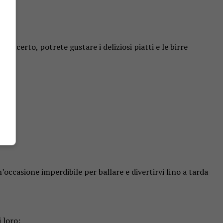
oncerto, potrete gustare i deliziosi piatti e le birre
’occasione imperdibile per ballare e divertirvi fino a tarda
 loro: