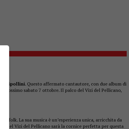
co Cipollini
. Questo affermato cantautore, con due album di
il prossimo sabato 7 ottobre. Il palco del Vizi del Pellicano,
y e il folk. La sua musica è un’esperienza unica, arricchita da
te del Vizi del Pellicano sarà la cornice perfetta per questa