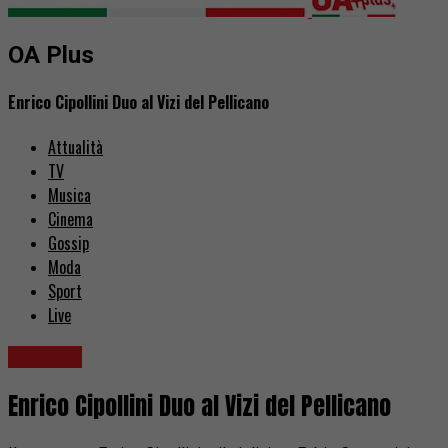
OA Plus
Enrico Cipollini Duo al Vizi del Pellicano
Attualità
TV
Musica
Cinema
Gossip
Moda
Sport
Live
Concerti
Enrico Cipollini Duo al Vizi del Pellicano