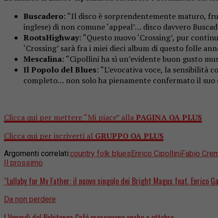
Buscadero
: “Il disco è sorprendentemente maturo, frutt
inglese) di non comune ‘appeal’… disco davvero Buscade
RootsHighway
: “Questo nuovo ‘Crossing’, pur contin
‘Crossing’ sarà fra i miei dieci album di questo folle an
Mescalina
: “Cipollini ha sì un’evidente buon gusto m
Il Popolo del Blues
: “L’evocativa voce, la sensibilità
completo… non solo ha pienamente confermato il suo ot
Clicca qui per mettere “Mi piace” alla
PAGINA OA PLUS
Clicca qui per iscriverti al
GRUPPO OA PLUS
Argomenti correlati:
country folk blues
Enrico Cipollini
Fabio Crem
Il prossimo
“Lullaby for My Father: il nuovo singolo dei Bright Magus feat. Enrico Ga
Da non perdere
I Venerdì del Babitonga Café proseguono anche a ottobre