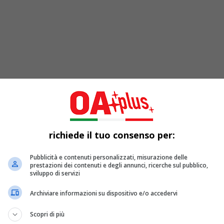
richiede il tuo consenso per:
el Pellicano
, grazie all’incredibile
country folk blues
di
Enri
, si esibirà insieme al talentuoso violinista
Fabio Cremonini
Pubblicità e contenuti personalizzati, misurazione delle
prestazioni dei contenuti e degli annunci, ricerche sul pubblico,
o per immergersi nella straordinaria musica di Cipollini.
sviluppo di servizi
try folk
Archiviare informazioni su dispositivo e/o accedervi
, ci porterà in un viaggio musicale attraverso il blues, il countr
Scopri di più
sempre suonato in chiave acustica. L’atmosfera rurale ed elegan