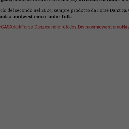
ncio del secondo nel 2024, sempre prodotto da Forse Danzica.
punk
al
midwest emo
e
indie-folk
.
r
CASX
dark
Forse Danzica
indie folk
Joy Division
midwest emo
Nir