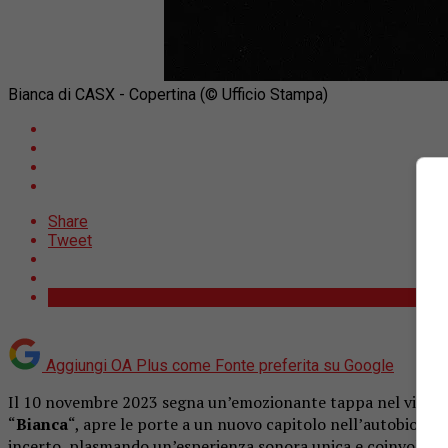
Bianca di CASX - Copertina (© Ufficio Stampa)
Share
Tweet
Aggiungi OA Plus come
Fonte preferita su Google
Il 10 novembre 2023 segna un’emozionante tappa nel viaggi
“
Bianca
“, apre le porte a un nuovo capitolo nell’autobiograf
incerto, plasmando un’esperienza sonora unica e coinvolgen