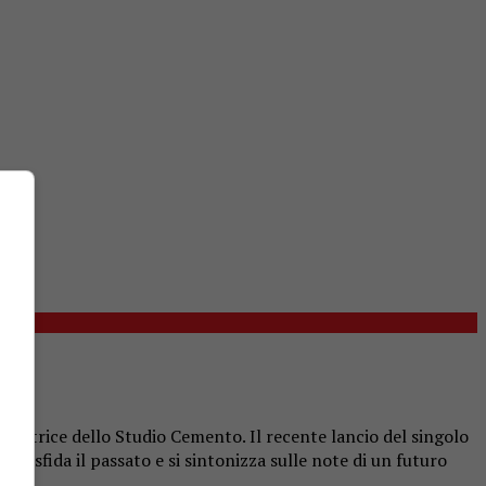
ondatrice dello Studio Cemento. Il recente lancio del singolo
SX sfida il passato e si sintonizza sulle note di un futuro