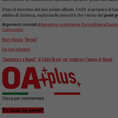
Dopo il successo del suo primo album, CASX si prepara al la
adulta di Arianna, esplorando sonorità che vanno dal
post-
Argomenti correlati:
Alternative rock
Arianna Puccio
Bianca
Caspe
Il prossimo
Emit rilascia “Verona”
Da non perdere
“Lungomare a Napoli” di Eddie Brock, per esplorare l’anima di Napoli
Clicca per commentare
Tu cosa ne pensi?