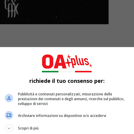
richiede il tuo consenso per:
Pubblicità e contenuti personalizzati, misurazione delle
prestazioni dei contenuti e degli annunci, ricerche sul pubblico,
sviluppo di servizi
Archiviare informazioni su dispositivo e/o accedervi
o musicale di
CASX
, l’alter ego artistico di
Arianna Puccio
, f
ia musicale di questa cantautrice milanese. In questo brano, CA
Scopri di più
te