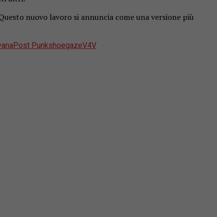
 Questo nuovo lavoro si annuncia come una versione più
vana
Post Punk
shoegaze
V4V