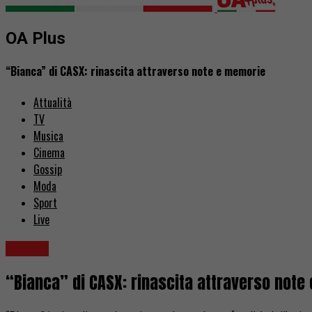
OA Plus
“Bianca” di CASX: rinascita attraverso note e memorie
Attualità
TV
Musica
Cinema
Gossip
Moda
Sport
Live
Musica
“Bianca” di CASX: rinascita attraverso note