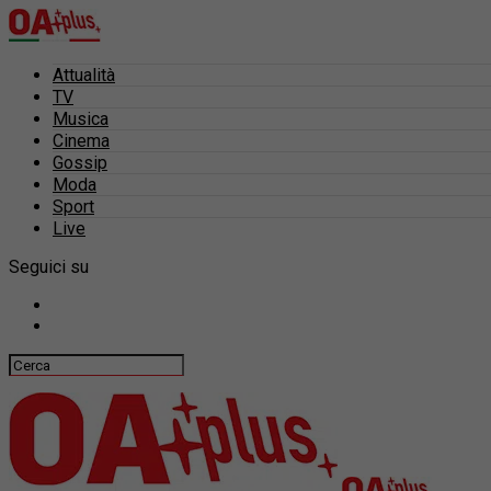
Attualità
TV
Musica
Cinema
Gossip
Moda
Sport
Live
Seguici su