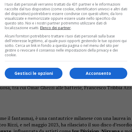
I tuoi dati personali verranno trattati da 431 partner e le informazioni
raccolte dal tuo dispositivo (come cookie, identificatori univoci e altri dati
del dispositivo) potrebbero essere condivise con questi ultimi, da loro
visualizzate e memorizzate oppure essere usate nello specifico da
nel percorso artistico di CASX, un progetto musicale che abbrac
questo sito. Noi e i nostri partner potremmo utilizzare dati di
localizzazione esatti.
Elenco dei partner
.
affronta il tema delicato dell’amore passato e della volontà di r
Alcuni fornitori potrebbero trattare i tuoi dati personali sulla base
 CASX intende esorcizzare i dolori e gli spettri dell’amore pas
dell'interesse legittimo, al quale puoi opporti gestendo le tue opzioni qui
sotto. Cerca un link in fondo a questa pagina o nel menu del sito per
un temporale simbolico, creando uno spazio per ricominciare.
gestire o revocare il consenso nelle impostazioni della privacy e dei
cookie.
uccio e Matteo Rizzi, noto come
Forse Danzica
. La scrittura d
Gestisci le opzioni
Acconsento
am pop alle sfumature shoegaze.
osa, tra cui Omar Ghezzi alle batterie, Francesco Tribbia Azzol
ome il fantasma), è una cantautrice milanese con una laurea in
 Rizzi, e nel maggio 2023, ha rilasciato il suo disco d’esordio
egaze
, influenzata da artisti come
Joy Division
,
Nirvana
e molt