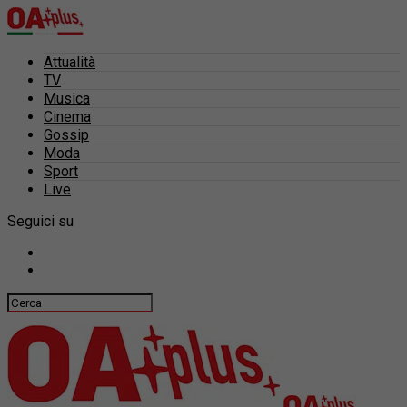
Attualità
TV
Musica
Cinema
Gossip
Moda
Sport
Live
Seguici su