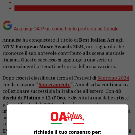
Aggiungi OA Plus come
Fonte preferita su Google
Annalisa ha conquistato il titolo di
Best Italian Act
agli
MTV European Music Awards 2024
, un traguardo che
riconosce il suo notevole contributo alla scena musicale
italiana. Questo successo si aggiunge a una serie di
riconoscimenti ottenuti nel corso della sua carriera.
Dopo essersi classificata terza al Festival di
Sanremo 2024
con la canzone “
Sinceramente
“, Annalisa ha continuato a
collezionare successi sia in Italia che all’estero. Con
48
dischi di Platino
e
12 d’Oro
, è diventata una delle artiste
più certificate del 2024. Inoltre, ha raggiunto un
importante traguardo internazionale, diventando la prima
artista femminile italiana ad entrare nella classifica Top
100 di Billboard USA.In seguito alla sua vittoria agli MTV
EMA, Annalisa ha espresso la sua gratitudine verso i fan e il
richiede il tuo consenso per: