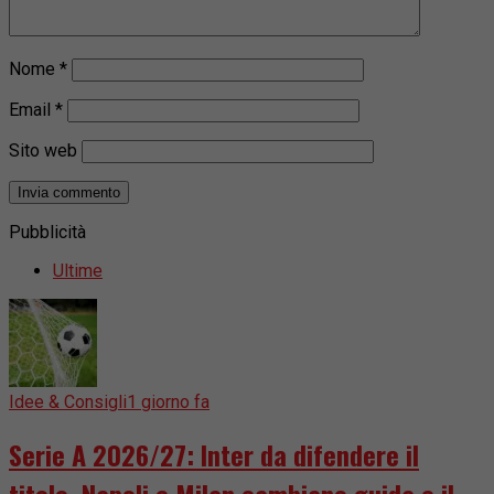
Nome
*
Email
*
Sito web
Pubblicità
Ultime
Idee & Consigli
1 giorno fa
Serie A 2026/27: Inter da difendere il
titolo, Napoli e Milan cambiano guida e il