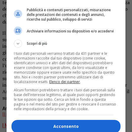
team che l’hanno supportata. Ha sottolineato l’importanza
della dedizione e della passione nel suo lavoro, dichiarando
Pubblicità e contenuti personalizzati, misurazione
delle prestazioni dei contenuti e degli annunci,
che il riconoscimento ottenuto è una testimonianza del
ricerche sul pubblico, sviluppo di servizi
duro lavoro e dell’impegno costante.
Archiviare informazioni su dispositivo e/o accedervi
Il premio rappresenta non solo un riconoscimento della
sua abilità artistica, ma anche un incentivo a continuare a
Scopri di più
innovare e a esplorare nuove strade musicali. Annalisa ha
già in mente nuovi progetti e ha dichiarato che si
I tuoi dati personali verranno trattati da 431 partner e le
informazioni raccolte dal tuo dispositivo (come cookie,
concentrerà sulla scrittura di nuove canzoni, con
identificatori univoci e altri dati del dispositivo) potrebbero
l’obiettivo di continuare a evolversi come artista. Questo
essere condivise con questi ultimi, da loro visualizzate e
riconoscimento agli
MTV EMA
non fa che confermare la
memorizzate oppure essere usate nello specifico da questo
sito. Noi e i nostri partner potremmo utilizzare dati di
sua posizione di rilievo nel panorama musicale italiano e
localizzazione esatti.
Elenco dei partner
.
internazionale. È un momento di grande soddisfazione per
Alcuni fornitori potrebbero trattare i tuoi dati personali sulla
Annalisa e per tutti coloro che hanno seguito e sostenuto il
base dell'interesse legittimo, al quale puoi opporti gestendo
suo percorso artistico.
le tue opzioni qui sotto. Cerca un link in fondo a questa
pagina o nel menu del sito per gestire o revocare il consenso
Argomenti correlati:
Annalisa
Musica
nelle impostazioni della privacy e dei cookie.
Il prossimo
I Negramaro ad Alghero per il Capodanno 2025
Acconsento