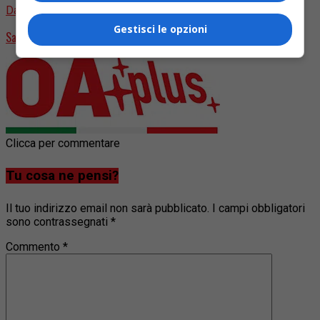
Da non perdere
Gestisci le opzioni
Sanremo 2025, Rockol pubblica la lista dei papabili artisti in gara
Clicca per commentare
Tu cosa ne pensi?
Il tuo indirizzo email non sarà pubblicato.
I campi obbligatori
sono contrassegnati
*
Commento
*