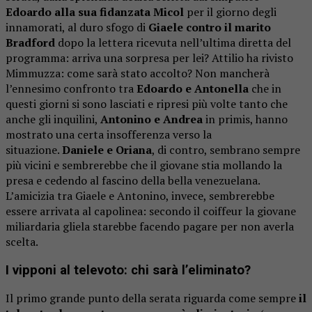
Edoardo alla sua fidanzata Micol
per il giorno degli
innamorati, al duro sfogo di
Giaele contro il marito
Bradford
dopo la lettera ricevuta nell’ultima diretta del
programma: arriva una sorpresa per lei? Attilio ha rivisto
Mimmuzza: come sarà stato accolto? Non mancherà
l’ennesimo confronto tra
Edoardo e Antonella
che in
questi giorni si sono lasciati e ripresi più volte tanto che
anche gli inquilini,
Antonino e Andrea
in primis, hanno
mostrato una certa insofferenza verso la
situazione.
Daniele e Oriana
, di contro, sembrano sempre
più vicini e sembrerebbe che il giovane stia mollando la
presa e cedendo al fascino della bella venezuelana.
L’amicizia tra Giaele e Antonino, invece, sembrerebbe
essere arrivata al capolinea: secondo il coiffeur la giovane
miliardaria gliela starebbe facendo pagare per non averla
scelta.
I vipponi al televoto: chi sarà l’eliminato?
Il primo grande punto della serata riguarda come sempre
il