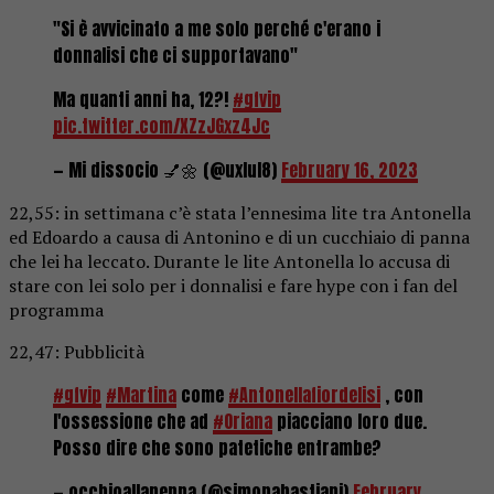
"Si è avvicinato a me solo perché c'erano i
donnalisi che ci supportavano"
Ma quanti anni ha, 12?!
#gfvip
pic.twitter.com/XZzJGxz4Jc
— Mi dissocio 💅🌼 (@uxlul8)
February 16, 2023
22,55: in settimana c’è stata l’ennesima lite tra Antonella
ed Edoardo a causa di Antonino e di un cucchiaio di panna
che lei ha leccato. Durante le lite Antonella lo accusa di
stare con lei solo per i donnalisi e fare hype con i fan del
programma
22,47: Pubblicità
#gfvip
#Martina
come
#Antonellafiordelisi
, con
l'ossessione che ad
#Oriana
piacciano loro due.
Posso dire che sono patetiche entrambe?
— occhioallapenna (@simonabastiani)
February