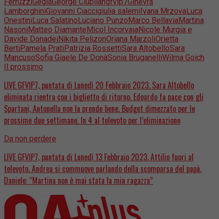
Ferruzzi
Gegia
George Ciupilan
gfvip7
Ginevra
Lamborghini
Giovanni Ciacci
giulia salemi
Ivana Mrzova
Luca
Onestini
Luca Salatino
Luciano Punzo
Marco Bellavia
Martina
Nasoni
Matteo Diamante
Micol Incorvaia
Nicole Murgia e
Davide Donadei
Nikita Pelizon
Oriana Marzoli
Orietta
Berti
Pamela Prati
Patrizia Rossetti
Sara Altobello
Sara
Mancuso
Sofia Giaele De Donà
Sonia Bruganelli
Wilma Goich
Il prossimo
LIVE GFVIP7, puntata di Lunedì 20 Febbraio 2023. Sara Altobello
eliminata rientra con i biglietto di ritorno. Edoardo fa pace con gli
Spartani, Antonella non la prende bene. Budget dimezzato per le
prossime due settimane. In 4 al televoto per l’eliminazione
Da non perdere
LIVE GFVIP7, puntata di Lunedì 13 Febbraio 2023. Attilio fuori al
televoto. Andrea si commuove parlando della scomparsa del papà.
Daniele: “Martina non è mai stata la mia ragazza”