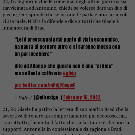
22,07: Signorini chiede come mai negli ultimi giorni si sia
riavvicinata ad Antonino, chiede se volesse dare un due di
picche, lei risponde che se lui non le parla e non la calcola
ci sta male. Nikita la difende e dice a tutti che Giaele è
innamorata di Brad
“Lei è preoccupata dal punto di vista economico,
ha paura di perdere altro o si sarebbe messa con
un parrucchiere”
dite ad Alfonso che questa non è una “critica”
ma soltanto cattiveria
#gfvip
pic.twitter.com/mPdj20vqwE
— 𝑽𝒂𝒍𝒆 ♐︎ (@afiresign_)
February 16, 2023
21,58: Giaele ha patito la lettera di suo marito Brad che la
avvertiva di tenere un comportamento più decoroso, ma,
soprattutto, lamenta il fatto che sia latitante e che non la
supporti. Antonella in confessionale da ragiona a Brad.