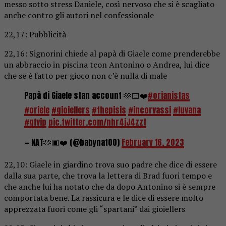
messo sotto stress Daniele, così nervoso che si è scagliato
anche contro gli autori nel confessionale
22,17: Pubblicità
22,16: Signorini chiede al papà di Giaele come prenderebbe
un abbraccio in piscina tcon Antonino o Andrea, lui dice
che se è fatto per gioco non c’è nulla di male
Papà di Giaele stan account 🫶🏻❤️
#orianistas
#oriele
#gioiellers
#thepisis
#incorvassi
#luvana
#gfvip
pic.twitter.com/nhr4jJ4zzt
— NAT🫶🏾❤️ (@babynat00)
February 16, 2023
22,10: Giaele in giardino trova suo padre che dice di essere
dalla sua parte, che trova la lettera di Brad fuori tempo e
che anche lui ha notato che da dopo Antonino si è sempre
comportata bene. La rassicura e le dice di essere molto
apprezzata fuori come gli “spartani” dai gioiellers