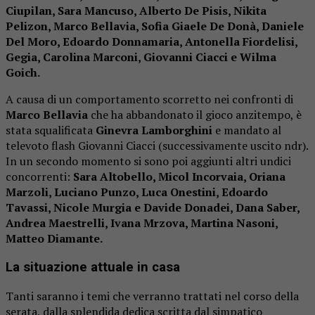
Ciupilan, Sara Mancuso, Alberto De Pisis, Nikita
Pelizon, Marco Bellavia, Sofia Giaele De Donà, Daniele
Del Moro, Edoardo Donnamaria, Antonella Fiordelisi,
Gegia, Carolina Marconi, Giovanni Ciacci e Wilma
Goich.
A causa di un comportamento scorretto nei confronti di
Marco Bellavia
che ha abbandonato il gioco anzitempo, è
stata squalificata
Ginevra Lamborghini
e mandato al
televoto flash Giovanni Ciacci (successivamente uscito ndr).
In un secondo momento si sono poi aggiunti altri undici
concorrenti:
Sara Altobello, Micol Incorvaia, Oriana
Marzoli, Luciano Punzo, Luca Onestini, Edoardo
Tavassi, Nicole Murgia e Davide Donadei, Dana Saber,
Andrea Maestrell
i, Ivana Mrzova, Martina Nasoni,
Matteo Diamante.
La situazione attuale in casa
Tanti saranno i temi che verranno trattati nel corso della
serata, dalla splendida dedica scritta dal simpatico