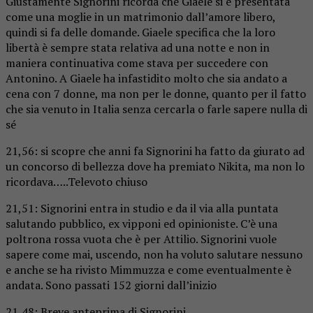
Giustamente Signorini ricorda che Giaele si è presentata
come una moglie in un matrimonio dall’amore libero,
quindi si fa delle domande. Giaele specifica che la loro
libertà è sempre stata relativa ad una notte e non in
maniera continuativa come stava per succedere con
Antonino. A Giaele ha infastidito molto che sia andato a
cena con 7 donne, ma non per le donne, quanto per il fatto
che sia venuto in Italia senza cercarla o farle sapere nulla di
sé
21,56: si scopre che anni fa Signorini ha fatto da giurato ad
un concorso di bellezza dove ha premiato Nikita, ma non lo
ricordava…..Televoto chiuso
21,51: Signorini entra in studio e da il via alla puntata
salutando pubblico, ex vipponi ed opinioniste. C’è una
poltrona rossa vuota che è per Attilio. Signorini vuole
sapere come mai, uscendo, non ha voluto salutare nessuno
e anche se ha rivisto Mimmuzza e come eventualmente è
andata. Sono passati 152 giorni dall’inizio
21,48: Breve anteprima di Signorini