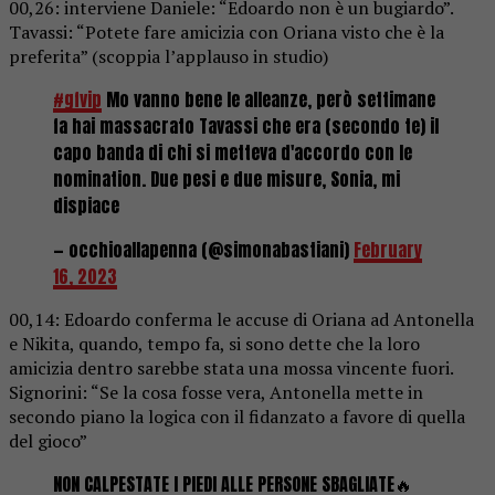
00,26: interviene Daniele: “Edoardo non è un bugiardo”.
Tavassi: “Potete fare amicizia con Oriana visto che è la
preferita” (scoppia l’applauso in studio)
#gfvip
Mo vanno bene le alleanze, però settimane
fa hai massacrato Tavassi che era (secondo te) il
capo banda di chi si metteva d'accordo con le
nomination. Due pesi e due misure, Sonia, mi
dispiace
— occhioallapenna (@simonabastiani)
February
16, 2023
00,14: Edoardo conferma le accuse di Oriana ad Antonella
e Nikita, quando, tempo fa, si sono dette che la loro
amicizia dentro sarebbe stata una mossa vincente fuori.
Signorini: “Se la cosa fosse vera, Antonella mette in
secondo piano la logica con il fidanzato a favore di quella
del gioco”
NON CALPESTATE I PIEDI ALLE PERSONE SBAGLIATE🔥