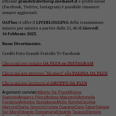
ufficiale
grandefratellovip.mediaset.it
e profili social
(Facebook, Twitter, Instagram) è possibile rimanere
sempre aggiornati.
OAPlus
vi offre il
LIVEBLOGGING
della trasmissione
minuto per minuto a partire dalle 21,40 di
Giovedì
16
Febbraio
2023.
Buon Divertimento.
Crediti Foto Grande Fratello Tv Facebook
Clicca qui per seguire
OA PLUS su INSTAGRAM
Clicca qui per mettere “Mi piace” alla
PAGINA OA PLUS
Clicca qui per iscriverti al
GRUPPO OA PLUS
Argomenti correlati:
Alberto De Pisis
Alfonso
Signorini
Amaurys Pérez
Andrea Maestrelli
Antonella
Fiordelisi
Antonino Spinalbese
Attilio Romita
Carolina
Marconi
Charlie Gnocchi
Cristina Quaranta
Dana Saber
Daniele
Del Moro
Edoardo Donnamaria
Edoardo Tavassi
Elenoire