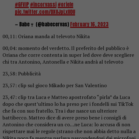
#GFVIP
#incorvassi
#oriele
pic.twitter.com/DXUJpLxUDU
— Babe🍷 (@babecervas)
February 16, 2023
00,11: Oriana manda al televoto Nikita
00,04: momento del verdetto. Il preferito del pubblico è
Oriana che corre contenta in super led dove deve scegliere
chi tra Antonino, Antonella e Nikita andrà al televoto
23,58: Pubblicità
23,57: clip sul gioco Mikado per San Valentino
23,47: clip tra Luca e Matteo apostrofato “pirla” da Luca
dopo che quest’ultimo lo ha preso per i fondelli sui TikTok
che fa con suo fratello. Tra i due nasce un ulteriore
battibecco. Matteo dice di avere preso bene i consigli di
Antonino che considera un co…ne Luca: lo accusa di non
rispettare mai le regole (strano che non abbia detto nulla a
Nikita poco fa mentre parlava nascondendosi dai microfoni