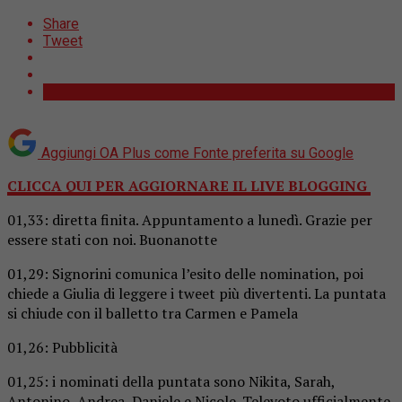
Share
Tweet
Aggiungi OA Plus come
Fonte preferita su Google
CLICCA QUI PER AGGIORNARE IL LIVE BLOGGING
01,33: diretta finita. Appuntamento a lunedì. Grazie per
essere stati con noi. Buonanotte
01,29: Signorini comunica l’esito delle nomination, poi
chiede a Giulia di leggere i tweet più divertenti. La puntata
si chiude con il balletto tra Carmen e Pamela
01,26: Pubblicità
01,25: i nominati della puntata sono Nikita, Sarah,
Antonino, Andrea, Daniele e Nicole. Televoto ufficialmente