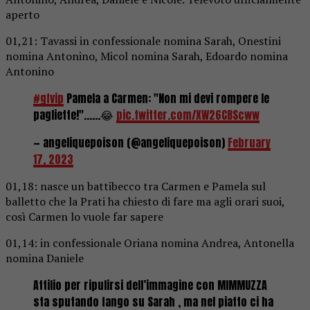
aperto
01,21: Tavassi in confessionale nomina Sarah, Onestini
nomina Antonino, Micol nomina Sarah, Edoardo nomina
Antonino
#gfvip
Pamela a Carmen: "Non mi devi rompere le
pagliette!"……😂
pic.twitter.com/XW26CBScww
— angeliquepoison (@angeliquepoison)
February
17, 2023
01,18: nasce un battibecco tra Carmen e Pamela sul
balletto che la Prati ha chiesto di fare ma agli orari suoi,
così Carmen lo vuole far sapere
01,14: in confessionale Oriana nomina Andrea, Antonella
nomina Daniele
Attilio per ripulirsi dell’immagine con MIMMUZZA
sta sputando fango su Sarah , ma nel piatto ci ha