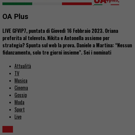
OA Plus
LIVE GFVIP7, puntata di Giovedì 16 Febbraio 2023. Oriana
preferita al televoto. Nikita e Antonella assieme per
strategia? Spunta sul web la prova. Daniele a Martina: “Nessun
fidanzamento, solo tre giorni insieme”. Sei i nominati
Attualità
TV
Musica
Cinema
Gossip
Moda
Sport
Live
Live