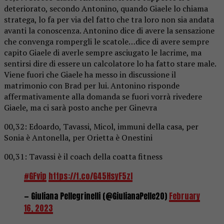
deteriorato, secondo Antonino, quando Giaele lo chiama
stratega, lo fa per via del fatto che tra loro non sia andata
avanti la conoscenza. Antonino dice di avere la sensazione
che convenga rompergli le scatole…dice di avere sempre
capito Giaele di averle sempre asciugato le lacrime, ma
sentirsi dire di essere un calcolatore lo ha fatto stare male.
Viene fuori che Giaele ha messo in discussione il
matrimonio con Brad per lui. Antonino risponde
affermativamente alla domanda se fuori vorrà rivedere
Giaele, ma ci sarà posto anche per Ginevra
00,32: Edoardo, Tavassi, Micol, immuni della casa, per
Sonia è Antonella, per Orietta è Onestini
00,31: Tavassi è il coach della coatta fitness
#GFvip
https://t.co/G45HsyF5zl
— Giuliana Pellegrinelli (@GiulianaPelle20)
February
16, 2023