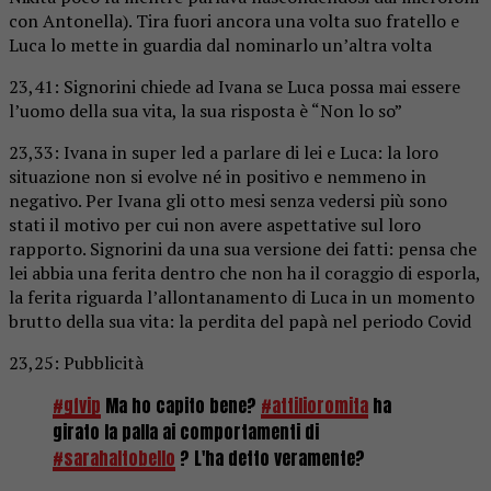
con Antonella). Tira fuori ancora una volta suo fratello e
Luca lo mette in guardia dal nominarlo un’altra volta
23,41: Signorini chiede ad Ivana se Luca possa mai essere
l’uomo della sua vita, la sua risposta è “Non lo so”
23,33: Ivana in super led a parlare di lei e Luca: la loro
situazione non si evolve né in positivo e nemmeno in
negativo. Per Ivana gli otto mesi senza vedersi più sono
stati il motivo per cui non avere aspettative sul loro
rapporto. Signorini da una sua versione dei fatti: pensa che
lei abbia una ferita dentro che non ha il coraggio di esporla,
la ferita riguarda l’allontanamento di Luca in un momento
brutto della sua vita: la perdita del papà nel periodo Covid
23,25: Pubblicità
#gfvip
Ma ho capito bene?
#attilioromita
ha
girato la palla ai comportamenti di
#sarahaltobello
? L'ha detto veramente?