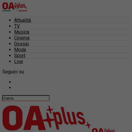
Attualità
TV
Musica
Cinema
Gossip
Moda
Sport
Live
Seguici su