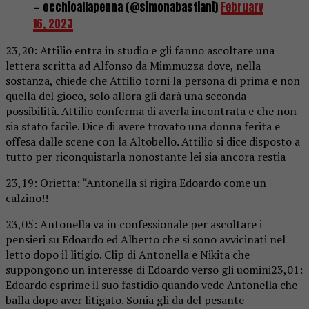
— occhioallapenna (@simonabastiani)
February
16, 2023
23,20: Attilio entra in studio e gli fanno ascoltare una
lettera scritta ad Alfonso da Mimmuzza dove, nella
sostanza, chiede che Attilio torni la persona di prima e non
quella del gioco, solo allora gli darà una seconda
possibilità. Attilio conferma di averla incontrata e che non
sia stato facile. Dice di avere trovato una donna ferita e
offesa dalle scene con la Altobello. Attilio si dice disposto a
tutto per riconquistarla nonostante lei sia ancora restia
23,19: Orietta: “Antonella si rigira Edoardo come un
calzino!!
23,05: Antonella va in confessionale per ascoltare i
pensieri su Edoardo ed Alberto che si sono avvicinati nel
letto dopo il litigio. Clip di Antonella e Nikita che
suppongono un interesse di Edoardo verso gli uomini23,01:
Edoardo esprime il suo fastidio quando vede Antonella che
balla dopo aver litigato. Sonia gli da del pesante