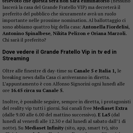
televoto che questa sera non sarà eliminatorio
(nessuno
lascerà la casa del Grande Fratello VIP) ma decreterà il
preferito del pubblico che sicuramente avrà un ruolo
importante nelle prossime nomination. Al ballottaggio ci
sono abbiamo quattro big della casa:
Antonella Fiordelisi
,
Antonino Spinalbese
,
Nikita Pelizon e Oriana Marzoli.
Chi sarà il preferito?
Dove vedere il Grande Fratello Vip in tv ed in
Streaming
Oltre alle finestre di day-time su
Canale 5 e Italia 1,
le
breaking news dalla Casa ci arriveranno in diretta.
L’appuntamento è con Alfonso Signorini ogni lunedì alle
ore
16.45 circa su Canale 5.
Inoltre, è possibile seguire, sempre in diretta, i protagonisti
del reality vip tutti i giorni. Sui canali free
Mediaset Extra
(dalle 9.00 alle 6.00 del mattino successivo).
E La5
(dal
lunedì al venerdì alle 12.30 e dal lunedì al sabato dall’1 di
notte). Su
Mediaset Infinity
(sito, app, smart tv), sito