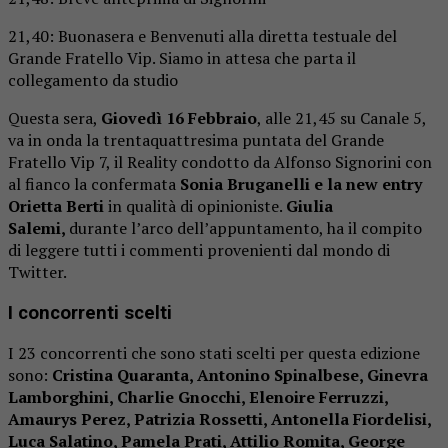
21,40: Buonasera e Benvenuti alla diretta testuale del
Grande Fratello Vip. Siamo in attesa che parta il
collegamento da studio
Questa sera,
Giovedì 16
Febbraio
, alle 21,45 su Canale 5,
va in onda la trentaquattresima puntata del Grande
Fratello Vip 7, il Reality condotto da Alfonso Signorini con
al fianco la confermata
Sonia Bruganelli e la new entry
Orietta Berti
in qualità di opinioniste.
Giulia
Salemi,
durante l’arco dell’appuntamento, ha il compito
di leggere tutti i commenti provenienti dal mondo di
Twitter.
I concorrenti scelti
I 23 concorrenti che sono stati scelti per questa edizione
sono:
Cristina Quaranta, Antonino Spinalbese, Ginevra
Lamborghini, Charlie Gnocchi, Elenoire Ferruzzi,
Amaurys Perez, Patrizia Rossetti, Antonella Fiordelisi,
Luca Salatino, Pamela Prati, Attilio Romita, George