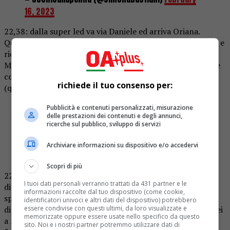
16, 2023
22,38: dalla super led va via Daniele ed arriva Oriana.
Questa dice che Daniele le vuole bene solo come un’amica e
ricorda a Martina che in una clip nella scorsa puntata
Martina ha ammesso che le faceva del male vedere Daniele
con lei. Martina: “Piaccio più io che Daniele a sta ragazza”
richiede il tuo consenso per:
(questa cosa l’ha detta anche Antonella)
Ma se è andata in tilt quando Antonella le ha detto
Pubblicità e contenuti personalizzati, misurazione
delle prestazioni dei contenuti e degli annunci,
che Dani e Oriana si erano baciati… perché si sta
ricerche sul pubblico, sviluppo di servizi
rigirando tutto? Ma sii sincera
#GFvip
Archiviare informazioni su dispositivo e/o accedervi
— ☀️giorgia (@armsfede)
February 16, 2023
Scopri di più
22,30: Signorini fa presente a Martina che Daniele ha
I tuoi dati personali verranno trattati da 431 partner e le
dichiarato di non essere mai stati fidanzati; lei cerca di
informazioni raccolte dal tuo dispositivo (come cookie,
spiegare che tipo di rapporto c’è stato tra loro, e dice che
identificatori univoci e altri dati del dispositivo) potrebbero
di sicuro lo trova cambiato rispetto al passato. Non sarà lei
essere condivise con questi ultimi, da loro visualizzate e
memorizzate oppure essere usate nello specifico da questo
a mettere i bastoni tra le ruote tra lui e Oriana. Daniele le
sito. Noi e i nostri partner potremmo utilizzare dati di