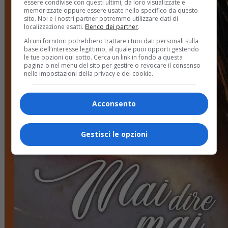
essere condivise con questi ultimi, da loro visualizzate e
memorizzate oppure essere usate nello specifico da questo
sito. Noi e i nostri partner potremmo utilizzare dati di
localizzazione esatti.
Elenco dei partner
.
Alcuni fornitori potrebbero trattare i tuoi dati personali sulla
base dell'interesse legittimo, al quale puoi opporti gestendo
le tue opzioni qui sotto. Cerca un link in fondo a questa
pagina o nel menu del sito per gestire o revocare il consenso
nelle impostazioni della privacy e dei cookie.
Acconsento
Gestisci le opzioni