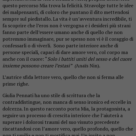
questo percorso Mia trova la felicità. Stravolge tutte le idee
dei malpensanti, di coloro che puntano il dito mettendosi
sempre sul piedistallo. La vita è un’avventura incredibile, ti
fa scoprire che l’eros non è vergogna e i desideri più strani
fanno parte dell’essere umano anche di quello che non
potremmo immaginare, pur se spesso non vi è il coraggio di
confessarli o di viverli. Sono parte interiore anche di
persone speciali, capaci di dare amore vero, col corpo ma
anche con il cuore: “
Solo i battiti uniti del sesso e del cuore
insieme possono creare l’estasi”
(
Anaïs Nin).
L’autrice sfida lettore vero, quello che non si ferma alle
prime righe.
Giulia Pennati ha uno stile di scrittura che la
contraddistingue, non manca di senso ironico ed eccelle in
dolcezza. In questo racconto porta Mia, la protagonista, a
seguire un processo di crescita interiore che l’aiuterà a
superare i dolorosi traumi del suo vissuto precedente
riscattandosi con l’amore vero, quello profondo, quello che
non ti umilia e non ti mortifica mai. Un invito a non