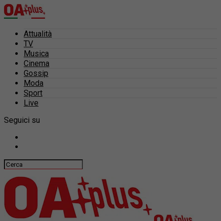
Attualità
TV
Musica
Cinema
Gossip
Moda
Sport
Live
Seguici su