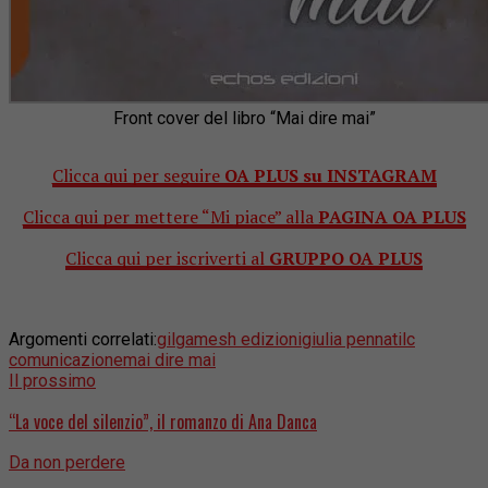
Front cover del libro “Mai dire mai”
Clicca qui per seguire
OA PLUS su INSTAGRAM
Clicca qui per mettere “Mi piace” alla
PAGINA OA PLUS
Clicca qui per iscriverti al
GRUPPO OA PLUS
Argomenti correlati:
gilgamesh edizioni
giulia pennati
lc
comunicazione
mai dire mai
Il prossimo
“La voce del silenzio”, il romanzo di Ana Danca
Da non perdere