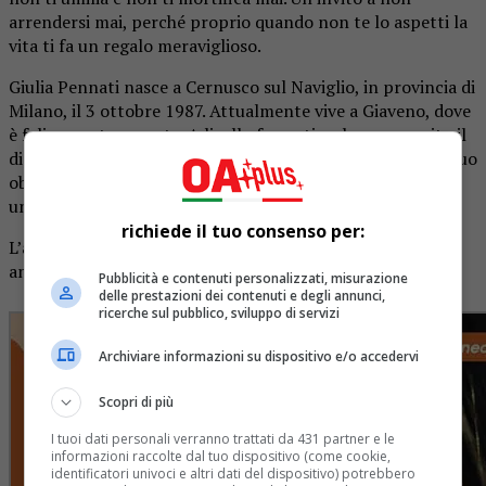
arrendersi mai, perché proprio quando non te lo aspetti la
vita ti fa un regalo meraviglioso.
Giulia Pennati nasce a Cernusco sul Naviglio, in provincia di
Milano, il 3 ottobre 1987. Attualmente vive a Giaveno, dove
è felicemente sposata. A livello formativo, ha conseguito il
diploma in un liceo socio-psico-pedagogico di Milano; il suo
obiettivo e anche sogno nel cassetto è quello di divenire
una scrittrice affermata.
richiede il tuo consenso per:
L’autrice ama immensamente la lettura, la scrittura, ma
anche la musica, la cucina e gli animali.
Pubblicità e contenuti personalizzati, misurazione
delle prestazioni dei contenuti e degli annunci,
ricerche sul pubblico, sviluppo di servizi
Archiviare informazioni su dispositivo e/o accedervi
Scopri di più
I tuoi dati personali verranno trattati da 431 partner e le
informazioni raccolte dal tuo dispositivo (come cookie,
identificatori univoci e altri dati del dispositivo) potrebbero