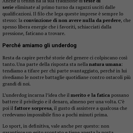
Anche il tennis ha la sua tradizione di
teste di
serie
eliminate al primo turno da ragazzi usciti dalle
qualificazioni. Il filo che lega queste imprese è sempre lo
stesso: la
convinzione di non avere nulla da perdere
, che
spesso libera energie che i favoriti, schiacciati dalla
pressione, faticano a trovare.
Perché amiamo gli underdog
Resta da capire perché storie del genere ci colpiscano così
tanto. Una parte della risposta sta nella
natura umana
:
tendiamo a tifare per chi parte svantaggiato, perché in lui
rivediamo le nostre battaglie quotidiane contro ostacoli più
grandi di noi.
L’underdog incarna l’idea che il
merito e la fatica
possano
battere il privilegio e il denaro, almeno per una volta. C’è
poi il
fattore sorpresa
, il gusto di assistere a qualcosa che
credevamo impossibile fino a pochi minuti prima.
Lo sport, in definitiva, vale anche per questo: non
garantisce un esito scontato e tiene aperta la porta