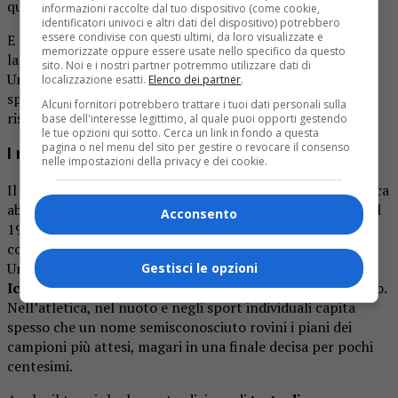
quanto il pubblico crede in un certo esito.
informazioni raccolte dal tuo dispositivo (come cookie,
identificatori univoci e altri dati del dispositivo) potrebbero
essere condivise con questi ultimi, da loro visualizzate e
E ogni volta che un favorito crolla, ricordano a tutti che
memorizzate oppure essere usate nello specifico da questo
la
differenza tra carta e campo
resta incolmabile.
sito. Noi e i nostri partner potremmo utilizzare dati di
Un’incertezza di fondo del genere tiene incollati gli
localizzazione esatti.
Elenco dei partner
.
spettatori fino all’ultimo secondo, anche quando il
Alcuni fornitori potrebbero trattare i tuoi dati personali sulla
risultato sembra già scritto.
base dell'interesse legittimo, al quale puoi opporti gestendo
le tue opzioni qui sotto. Cerca un link in fondo a questa
pagina o nel menu del sito per gestire o revocare il consenso
I miracoli olimpici e gli outsider di ogni sport
nelle impostazioni della privacy e dei cookie.
Il calcio non ha l’esclusiva delle sorprese. La storia olimpica
abbonda di imprese che hanno sfidato ogni previsione. Nel
Acconsento
1980 la nazionale di hockey su ghiaccio degli Stati Uniti,
composta da universitari e dilettanti, batté la fortissima
Unione Sovietica in una partita ribattezzata
“Miracle on
Gestisci le opzioni
Ice”
, uno degli episodi sportivi più ricordati del Novecento.
Nell’atletica, nel nuoto e negli sport individuali capita
spesso che un nome semisconosciuto rovini i piani dei
campioni più attesi, magari in una finale decisa per pochi
centesimi.