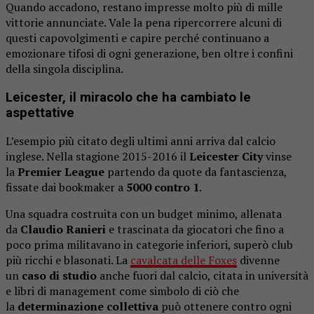
Quando accadono, restano impresse molto più di mille
vittorie annunciate. Vale la pena ripercorrere alcuni di
questi capovolgimenti e capire perché continuano a
emozionare tifosi di ogni generazione, ben oltre i confini
della singola disciplina.
Leicester, il miracolo che ha cambiato le
aspettative
L’esempio più citato degli ultimi anni arriva dal calcio
inglese. Nella stagione 2015-2016 il
Leicester City
vinse
la
Premier League
partendo da quote da fantascienza,
fissate dai bookmaker a
5000 contro 1
.
Una squadra costruita con un budget minimo, allenata
da
Claudio Ranieri
e trascinata da giocatori che fino a
poco prima militavano in categorie inferiori, superò club
più ricchi e blasonati. La
cavalcata delle Foxes
divenne
un
caso di studio
anche fuori dal calcio, citata in università
e libri di management come simbolo di ciò che
la
determinazione collettiva
può ottenere contro ogni