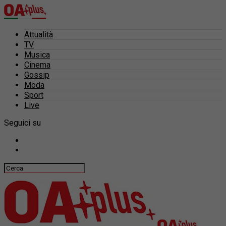
Attualità
TV
Musica
Cinema
Gossip
Moda
Sport
Live
Seguici su