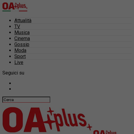
Attualità
TV
Musica
Cinema
Gossip
Moda
Sport
Live
Seguici su