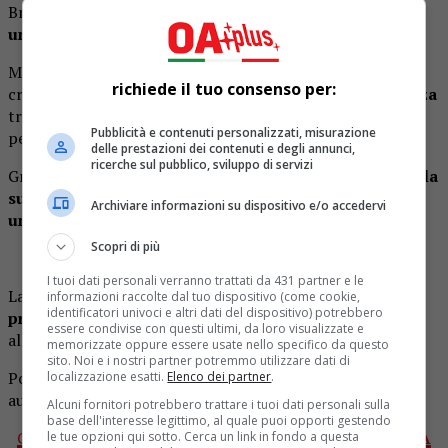
Bronstein,
si è rimessa in gioco iscrivendosi a Bumble,
una chat di incontri per single.
Ma qualcosa purtroppo per lei è andata storta. Gli utenti
richiede il tuo consenso per:
credendo fosse un
fake
hanno segnalato la sua presenza
tra gli iscritti e i gestori dell’app, notandola tra i profili e
Pubblicità e contenuti personalizzati, misurazione
pensando appunto che fosse un falso,
l’hanno bloccata.
delle prestazioni dei contenuti e degli annunci,
ricerche sul pubblico, sviluppo di servizi
Grande il dispiacere dell’attrice che
su twitter rivendica la
sua posizione confermando che si trattava proprio di
Archiviare informazioni su dispositivo e/o accedervi
un profilo autentico.
Scopri di più
I tuoi dati personali verranno trattati da 431 partner e le
La direttrice editoriale di Bumble,
Clare O’Connor ha
informazioni raccolte dal tuo dispositivo (come cookie,
identificatori univoci e altri dati del dispositivo) potrebbero
prontamente recapitato le sue scuse ed i suoi auguri
essere condivise con questi ultimi, da loro visualizzate e
alla Stone: “Spero che tu possa trovare il tuo tesoro”.
memorizzate oppure essere usate nello specifico da questo
sito. Noi e i nostri partner potremmo utilizzare dati di
Povera Sharon ma soprattutto poveri uomini! E noi le
localizzazione esatti.
Elenco dei partner
.
auguriamo di trovare presto la sua anima gemella.
Alcuni fornitori potrebbero trattare i tuoi dati personali sulla
base dell'interesse legittimo, al quale puoi opporti gestendo
Clicca qui per mettere “Mi piace” alla nostra
PAGINA OA
le tue opzioni qui sotto. Cerca un link in fondo a questa