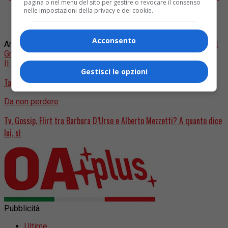
pagina o nel menu del sito per gestire o revocare il consenso
PLUS
nelle impostazioni della privacy e dei cookie.
Clicca qui per iscriverti al nostro
GRUPPO OA PLUS
Acconsento
Argomenti correlati:
Basic Instinct
Clare O’Connor
fake
Michael
Greenburg
Phil Bronstein
Sharon Stone
twitter
Il prossimo
Gestisci le opzioni
Tanti auguri di un 2020 pazzesco da Marco Carta e fidanzato
Da non perdere
Tv, Gossip. Flirt tra Barbara D’Urso e Alberto Mezzetti? A quanto dice
lui, sì
Pubblicità
Ultime