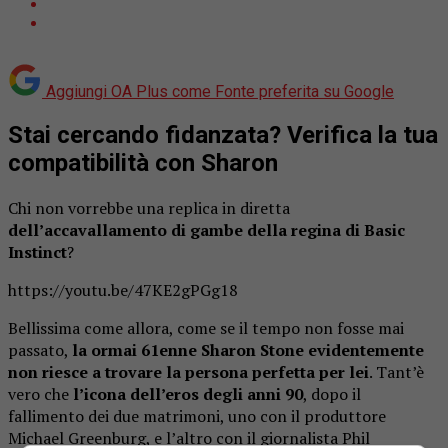
Aggiungi OA Plus come
Fonte preferita su Google
Stai cercando fidanzata? Verifica la tua
compatibilità con Sharon
Chi non vorrebbe una replica in diretta
dell’accavallamento di gambe della regina di Basic
Instinct
?
https://youtu.be/47KE2gPGg18
Bellissima come allora, come se il tempo non fosse mai
passato,
la ormai 61enne Sharon Stone
evidentemente
non riesce a trovare la persona perfetta per lei
. Tant’è
vero che
l’icona dell’eros degli anni 90
, dopo il
fallimento dei due matrimoni, uno con il produttore
Michael Greenburg, e l’altro con il giornalista Phil