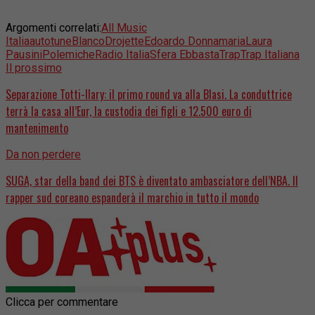
Argomenti correlati:
All Music
Italia
autotune
Blanco
Drojette
Edoardo Donnamaria
Laura
Pausini
Polemiche
Radio Italia
Sfera Ebbasta
Trap
Trap Italiana
Il prossimo
Separazione Totti-Ilary: il primo round va alla Blasi. La conduttrice
terrà la casa all’Eur, la custodia dei figli e 12.500 euro di
mantenimento
Da non perdere
SUGA, star della band dei BTS è diventato ambasciatore dell’NBA. Il
rapper sud coreano espanderà il marchio in tutto il mondo
Clicca per commentare