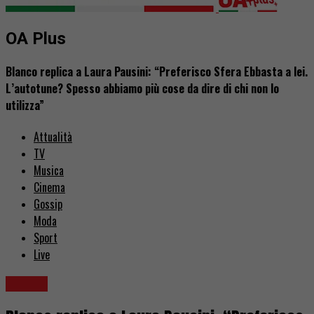
OA Plus
Blanco replica a Laura Pausini: “Preferisco Sfera Ebbasta a lei.
L’autotune? Spesso abbiamo più cose da dire di chi non lo
utilizza”
Attualità
TV
Musica
Cinema
Gossip
Moda
Sport
Live
Gossip