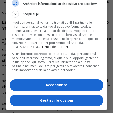
“Innamorato”
, ha risposto a chi gli ha chiesto un parere in
Archiviare informazioni su dispositivo e/o accedervi
merito alle dichiarazioni forti rilasciate da
Laura Pausini
quando ha asserito che
“oggi cantano cani e porci”
.
Scopri di più
Le dichiarazioni di Laura Pausini che hanno fatto
I tuoi dati personali verranno trattati da 431 partner e le
informazioni raccolte dal tuo dispositivo (come cookie,
scalpore
identificatori univoci e altri dati del dispositivo) potrebbero
essere condivise con questi ultimi, da loro visualizzate e
Le dichiarazioni che hanno scatenato il
botta e risposta tra
memorizzate oppure essere usate nello specifico da questo
sito. Noi e i nostri partner potremmo utilizzare dati di
Laura Pausini e Blanco
, sono state rilasciate durante
localizzazione esatti.
Elenco dei partner
.
un’intervista fatta dall’artista emiliana a
Radio Italia
. La
Alcuni fornitori potrebbero trattare i tuoi dati personali sulla
cantante nativa di Solarolo, ha anche raccontato che la
base dell'interesse legittimo, al quale puoi opporti gestendo
stessa figlia Paola, spesso preme affinché lei ascolti alcuni
le tue opzioni qui sotto. Cerca un link in fondo a questa
pezzi
“moderni”
ai quali lei risponde però “picche”:
pagina o nel menu del sito per gestire o revocare il consenso
nelle impostazioni della privacy e dei cookie.
“Devo dirlo, scusate, ma adesso cantano cani e porci
. Ci
sono nuovi ragazzi che lasceranno il segno, ma anche altri
Acconsento
che dicono ‘cantiamo una canzone e diciamo delle parole’. E
per me non è il modo giusto. Perché anche il nostro è un
lavoro serio e merita rispetto. La musica merita rispetto
Gestisci le opzioni
sempre.
Mia figlia ad esempio mi ha messo dei pezzi e
mi ha detto ‘senti che bella questa qui’
. Così io le ho