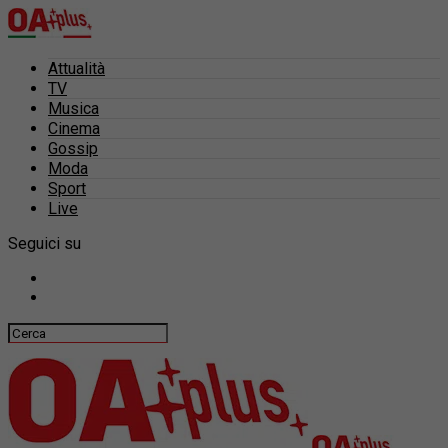
Attualità
TV
Musica
Cinema
Gossip
Moda
Sport
Live
Seguici su