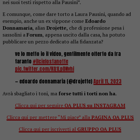
nei suoi testi rispetto alla Pausini”.
E comunque, come dare torto a Laura Pausini, quando ad
esempio, anche un ex vippone come
Edoardo
Donnamaria
, alias
Drojette,
che di professione pesa i
sassolini a
Forum
, appena uscito dalla casa, ha potuto
pubblicare un pezzo dedicato alla fidanzata?
ve lo metto io il video, gentilmente offerto da fra
taranto
#ilcielostanotte
pic.twitter.com/KQ1LpDNvhi
— edoardo donnamaria (@drojette)
April 11, 2023
Avrà sbagliato i toni, ma
forse tutti i torti non ha.
Clicca qui per seguire
OA PLUS su INSTAGRAM
Clicca qui per mettere “Mi piace” alla
PAGINA OA PLUS
Clicca qui per iscriverti al
GRUPPO OA PLUS