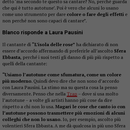
detto ‘ma secondo te questo sa cantare? No, perché guarda
che qui è tutto autotune’. Poi è vero che alcuni lo usano
come uno strumento per dare
colore o fare degli effetti
e
non perché non sono capaci di cantare”.
Blanco risponde a Laura Pausini
Il cantante di
“L’isola delle rose”
ha dichiarato di non
essere d’accordo affermando di preferirle all’ascolto
Sfera
Ebbasta
, perché i suoi testi gli danno di più più rispetto a
quelli della cantante:
“Usiamo l’autotune come sfumatura, come un colore
più moderno
. Quindi devo dire che non sono d’accordo
con Laura Pausini. La stimo ma su questa cosa la penso
diversamente. Penso che nella
Trap
– dove si usa molto
l’autotune – a volte gli artisti hanno più cose da dire
rispetto a chi non lo usa.
Magari le cose che canto io con
l’autotune possono trasmettere più emozioni di alcuni
colleghi che non lo usano.
Io, per esempio, ascolto più
volentieri Sfera Ebbasta. A me dà qualcosa in più uno Sfera