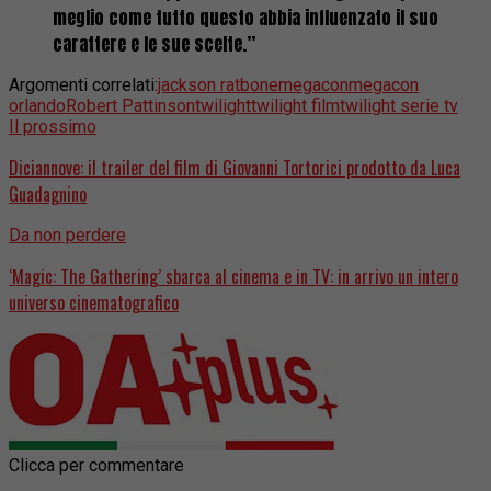
meglio come tutto questo abbia influenzato il suo
carattere e le sue scelte.”
Argomenti correlati:
jackson ratbone
megacon
megacon
orlando
Robert Pattinson
twilight
twilight film
twilight serie tv
Il prossimo
Diciannove: il trailer del film di Giovanni Tortorici prodotto da Luca
Guadagnino
Da non perdere
‘Magic: The Gathering’ sbarca al cinema e in TV: in arrivo un intero
universo cinematografico
Clicca per commentare