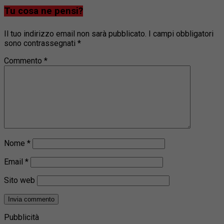
Tu cosa ne pensi?
Il tuo indirizzo email non sarà pubblicato.
I campi obbligatori
sono contrassegnati
*
Commento
*
Nome
*
Email
*
Sito web
Pubblicità