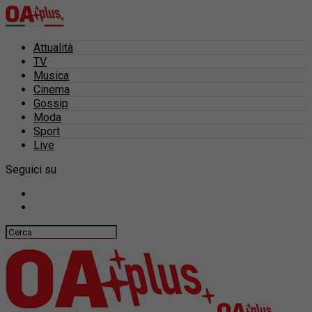
Attualità
TV
Musica
Cinema
Gossip
Moda
Sport
Live
Seguici su