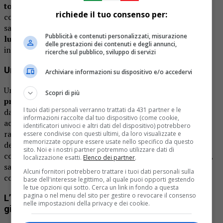
top secret
, alimentando la curiosità dei fan. Tuttavia,
richiede il tuo consenso per:
considerando lo stile di Zalone, possiamo aspettarci una
satira pungente, capace di prendere di mira i
vizi e i
Pubblicità e contenuti personalizzati, misurazione
luoghi comuni
della società contemporanea con il suo
delle prestazioni dei contenuti e degli annunci,
inconfondibile mix di ironia e riflessione.
ricerche sul pubblico, sviluppo di servizi
Una svolta produttiva: addio a Taodue
Archiviare informazioni su dispositivo e/o accedervi
Un elemento di grande rilevanza è il
cambio di casa di
Scopri di più
produzione
: per la prima volta, il film non sarà prodotto
I tuoi dati personali verranno trattati da 431 partner e le
da
Taodue
, la storica società di Pietro Valsecchi che ha
informazioni raccolte dal tuo dispositivo (come cookie,
accompagnato Zalone sin dai suoi esordi. Questa scelta
identificatori univoci e altri dati del dispositivo) potrebbero
rappresenta una svolta significativa nella carriera
essere condivise con questi ultimi, da loro visualizzate e
memorizzate oppure essere usate nello specifico da questo
dell’attore, che sembra intenzionato a esplorare nuove
sito. Noi e i nostri partner potremmo utilizzare dati di
collaborazioni e percorsi artistici. La distribuzione, invece,
localizzazione esatti.
Elenco dei partner
.
sarà curata da
Medusa Film
, partner consolidato del
Alcuni fornitori potrebbero trattare i tuoi dati personali sulla
comico pugliese.
base dell'interesse legittimo, al quale puoi opporti gestendo
le tue opzioni qui sotto. Cerca un link in fondo a questa
pagina o nel menu del sito per gestire o revocare il consenso
L’attesa cresce dopo il successo di “L’ultimo
nelle impostazioni della privacy e dei cookie.
giorno di patriarcato”