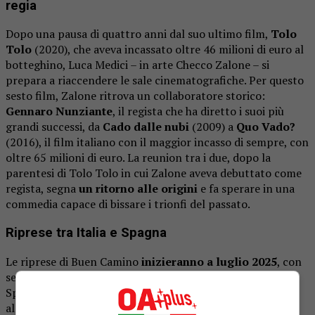
regia
Dopo una pausa di quattro anni dal suo ultimo film,
Tolo
Tolo
(2020), che aveva incassato oltre 46 milioni di euro al
botteghino, Luca Medici – in arte Checco Zalone – si
prepara a riaccendere le sale cinematografiche. Per questo
sesto film, Zalone ritrova un collaboratore storico:
Gennaro Nunziante
, il regista che ha diretto i suoi più
grandi successi, da
Cado dalle nubi
(2009) a
Quo Vado?
(2016), il film italiano con il maggior incasso di sempre, con
oltre 65 milioni di euro. La reunion tra i due, dopo la
parentesi di
Tolo Tolo
in cui Zalone aveva debuttato come
regista, segna
un ritorno alle origini
e fa sperare in una
commedia capace di bissare i trionfi del passato.
Riprese tra Italia e Spagna
Le riprese di
Buen Camino
inizieranno a luglio 2025
, con
set previsti a
Roma
e in altre regioni italiane, oltre che in
Spagna
, una novità che aggiunge un tocco internazionale
al progetto. La
trama rimane, per ora, rigorosamente