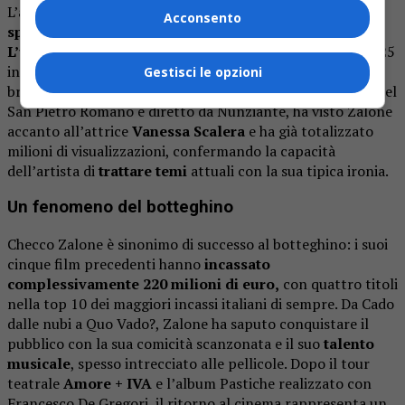
L’annuncio di
Buen Camino
arriva dopo
mesi di
Acconsento
speculazioni
, alimentate anche dal recente videoclip
L’ultimo giorno di patriarcato
, pubblicato l’8 marzo 2025
in occasione della Giornata internazionale della donna. Il
Gestisci le opzioni
brano, accompagnato da un cortometraggio girato a Castel
San Pietro Romano e diretto da Nunziante, ha visto Zalone
accanto all’attrice
Vanessa Scalera
e ha già totalizzato
milioni di visualizzazioni, confermando la capacità
dell’artista di
trattare temi
attuali con la sua tipica ironia.
Un fenomeno del botteghino
Checco Zalone è sinonimo di successo al botteghino: i suoi
cinque film precedenti hanno
incassato
complessivamente
220 milioni di euro
,
con quattro titoli
nella top 10 dei maggiori incassi italiani di sempre. Da
Cado
dalle nubi
a
Quo Vado?
, Zalone ha saputo conquistare il
pubblico con la sua comicità scanzonata e il suo
talento
musicale
, spesso intrecciato alle pellicole. Dopo il tour
teatrale
Amore + IVA
e l’album
Pastiche
realizzato con
Francesco De Gregori, il ritorno al cinema rappresenta un