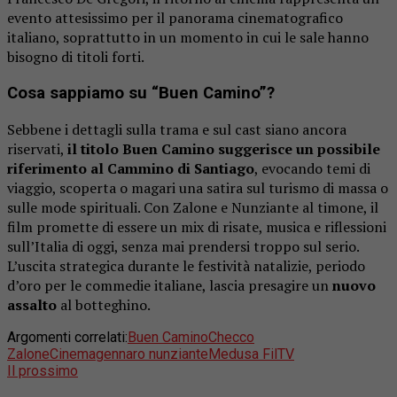
evento attesissimo per il panorama cinematografico
italiano, soprattutto in un momento in cui le sale hanno
bisogno di titoli forti.
Cosa sappiamo su “Buen Camino”?
Sebbene i dettagli sulla trama e sul cast siano ancora
riservati,
il titolo
Buen Camino
suggerisce un possibile
riferimento al Cammino di Santiago
, evocando temi di
viaggio, scoperta o magari una satira sul turismo di massa o
sulle mode spirituali. Con Zalone e Nunziante al timone, il
film promette di essere un mix di risate, musica e riflessioni
sull’Italia di oggi, senza mai prendersi troppo sul serio.
L’uscita strategica durante le festività natalizie, periodo
d’oro per le commedie italiane, lascia presagire un
nuovo
assalto
al botteghino.
Argomenti correlati:
Buen Camino
Checco
Zalone
Cinema
gennaro nunziante
Medusa Fil
TV
Il prossimo