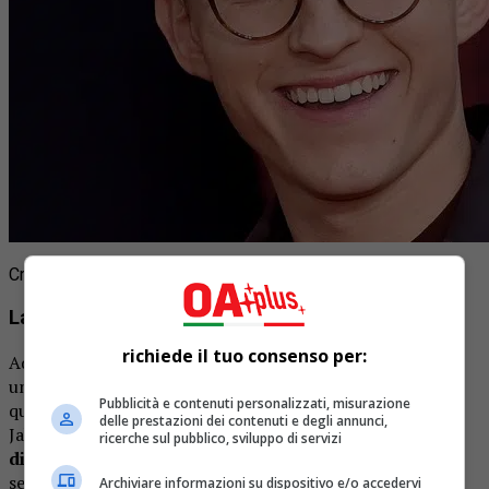
Crediti Foto @THR X
La trama immaginata dai fan
richiede il tuo consenso per:
Ad accompagnare il video, KH Studio ha pubblicato anche
una sinossi che traccia le basi di un’ipotetica trama del
Pubblicità e contenuti personalizzati, misurazione
quarto capitolo. La storia vede Tom Holland nei panni di
delle prestazioni dei contenuti e degli annunci,
Jake McFly, un giovane inventore brillante che scopre il
ricerche sul pubblico, sviluppo di servizi
diario perduto di Doc Brown
. Il manoscritto contiene
segreti capaci di migliorare la tecnologia del viaggio nel
Archiviare informazioni su dispositivo e/o accedervi