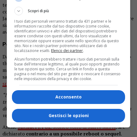
tempo, aprendo nuove possibilità ma anche pericolose
conseguenze. Nel suo viaggio attraverso diverse epoche,
Scopri di più
Jake si troverà ad affrontare sfide impreviste e a incontrare
I tuoi dati personali verranno trattati da 431 partner e le
sia volti noti che nuovi personaggi, mentre un misterioso
informazioni raccolte dal tuo dispositivo (come cookie,
avversario cerca di riscrivere la storia.
identificatori univoci e altri dati del dispositivo) potrebbero
essere condivise con questi ultimi, da loro visualizzate e
memorizzate oppure essere usate nello specifico da questo
Perché ‘Ritorno al Futuro 4’ non si farà mai?
sito. Noi e i nostri partner potremmo utilizzare dati di
localizzazione esatti.
Elenco dei partner
.
Da anni si rincorrono speculazioni su un possibile ‘Back to
Alcuni fornitori potrebbero trattare i tuoi dati personali sulla
the Future 4’, ma i creatori del franchise hanno sempre
base dell'interesse legittimo, al quale puoi opporti gestendo
le tue opzioni qui sotto. Cerca un link in fondo a questa
messo un freno a queste voci. Bob Gale, co-autore della
pagina o nel menu del sito per gestire o revocare il consenso
saga, ha più volte ribadito che non ci sarà alcun sequel,
nelle impostazioni della privacy e dei cookie.
spiegando a Variety
:
“Non c’è bisogno di tornare indietro a quel bene. Hai visto
Acconsento
troppe persone tornare indietro, troppe volte. I personaggi
di Ritorno al Futuro sono la mia famiglia, i miei figli. E non
vendi i tuoi figli”.
Gestisci le opzioni
Anche
Michael J. Fox
, storico volto di Marty McFly
, si è
dichiarato
contrario a un possibile reboot o sequel
.