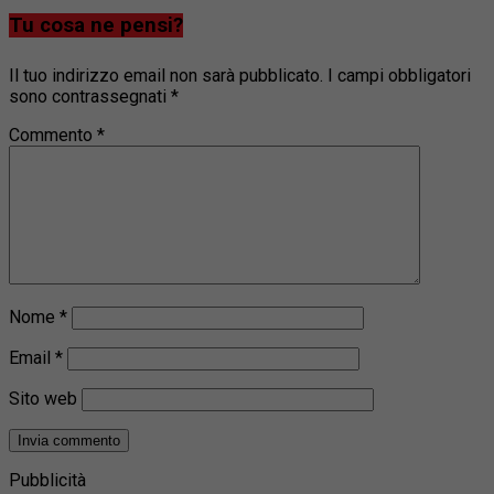
Tu cosa ne pensi?
Il tuo indirizzo email non sarà pubblicato.
I campi obbligatori
sono contrassegnati
*
Commento
*
Nome
*
Email
*
Sito web
Pubblicità