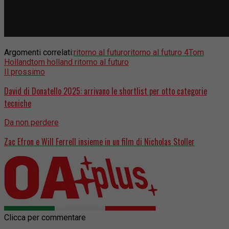
Argomenti correlati:
ritorno al futuro
ritorno al futuro 4
Tom
Holland
tom holland ritorno al futuro
Il prossimo
David di Donatello 2025: arrivano le shortlist per otto categorie
tecniche
Da non perdere
Zac Efron e Will Ferrell insieme in un film di Nicholas Stoller
Clicca per commentare