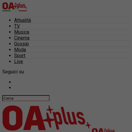
Attualità
TV
Musica
Cinema
Gossip
Moda
Sport
Live
Seguici su