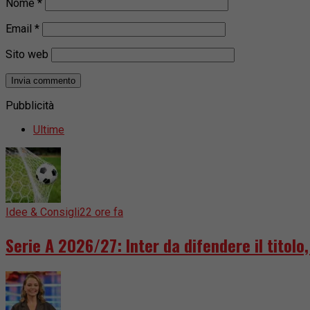
Nome
*
Email
*
Sito web
Pubblicità
Ultime
Idee & Consigli
22 ore fa
Serie A 2026/27: Inter da difendere il titol