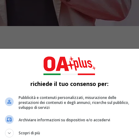
richiede il tuo consenso per:
Pubblicità e contenuti personalizzati, misurazione delle
prestazioni dei contenuti e degli annunci, ricerche sul pubblico,
sviluppo di servizi
Archiviare informazioni su dispositivo e/o accedervi
ema di Venezia
è stato attribuito ad uno degli autori più signif
naria carriera, iniziata con il lungometraggio ‘Homesdale’ (19
Scopri di più