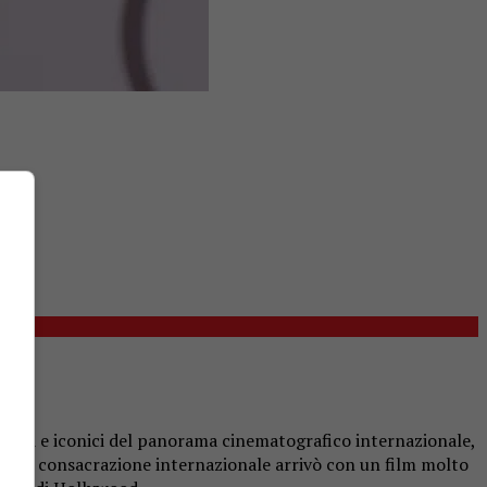
icativi e iconici del panorama cinematografico internazionale,
71). La consacrazione internazionale arrivò con un film molto