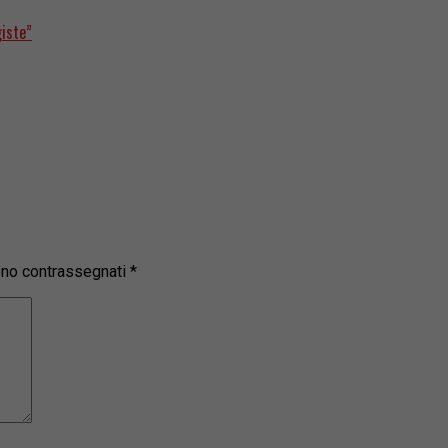
giste”
sono contrassegnati
*