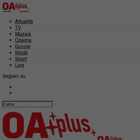
Attualità
TV
Musica
Cinema
Gossip
Moda
Sport
Live
Seguici su