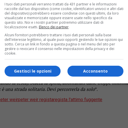
 ad Hanging Rock’, che spinse la carriera di Weir in cima alla 
I tuoi dati personali verranno trattati da 431 partner e le informazioni
raccolte dal tuo dispositivo (come cookie, identificatori univoci e altri dati
to varie: dal dramma sulla prima guerra mondiale ‘
Gli anni s
del dispositivo) potrebbero essere condivise con questi ultimi, da loro
ma nomination agli Oscar per la regia. Peter Weir ha lasciato u
visualizzate e memorizzate oppure essere usate nello specifico da
questo sito. Noi e i nostri partner potremmo utilizzare dati di
 giovanissimo Ethan Hawke. Indimenticabile il geniale e profe
localizzazione esatti.
Elenco dei partner
.
Alcuni fornitori potrebbero trattare i tuoi dati personali sulla base
dell'interesse legittimo, al quale puoi opporti gestendo le tue opzioni qui
a da solo”
sotto. Cerca un link in fondo a questa pagina o nel menu del sito per
gestire o revocare il consenso nelle impostazioni della privacy e dei
bbe ritirato dalle scene. Nella Sala Grande in cui si è tenuta l
cookie.
nel mondo della musica: “Scambierei la regia con la composizione
e ma difficilissima da applicare… sfuggire al rumore della vit
Gestisci le opzioni
Acconsento
endere in mano una macchina fotografica. Prenderei carta e mat
ando la testa). Stacca la spina, allontanati dalle troppe inform
 è una strada solitaria. Devi percorrerla da solo
”.
eter weir
peter weir regista
regista l'attimo fuggente