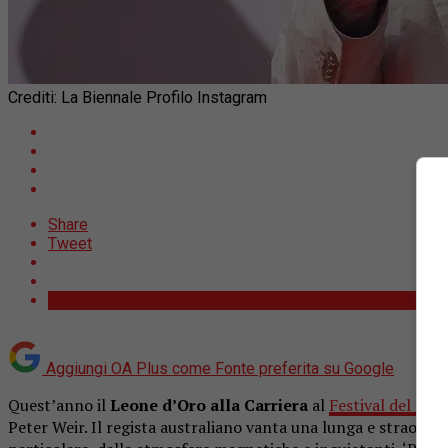
Crediti: La Biennale Profilo Instagram
Share
Tweet
Aggiungi OA Plus come
Fonte preferita su Google
Quest’anno il
Leone d’Oro alla Carriera
al
Festival del Cin
Peter Weir. Il regista australiano vanta una lunga e straordi