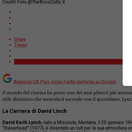
Crediti Foto @TheBossCutty X
Share
Tweet
Aggiungi OA Plus come
Fonte preferita su Google
Il
mondo
del
cinema
ha
perso
uno
dei
suoi
pilastri
più
innova
stile
distintivo
che
mescola
il
surreale
con
il
quotidiano,
Lyn
La
Carriera
di David Linch
David Keith Lynch
, nato a Missoula, Montana, il 20 gennaio 194
“Eraserhead” (1977), è diventato un cult per la sua atmosfera o