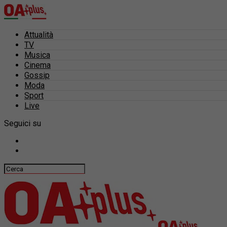
Attualità
TV
Musica
Cinema
Gossip
Moda
Sport
Live
Seguici su