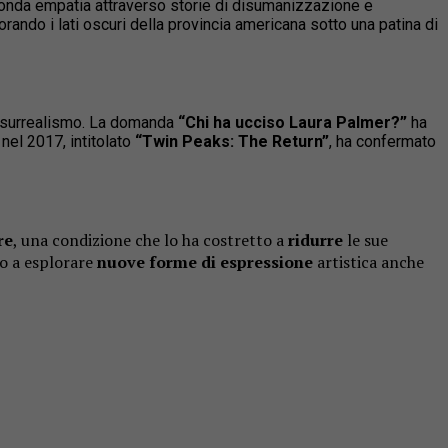
fonda empatia attraverso storie di disumanizzazione e
ando i lati oscuri della provincia americana sotto una patina di
e surrealismo. La domanda
“Chi ha ucciso Laura Palmer?”
ha
 nel 2017, intitolato
“Twin Peaks: The Return”
, ha confermato
re
, una condizione che lo ha costretto a
ridurre
le sue
do a esplorare
nuove forme di espressione
artistica anche