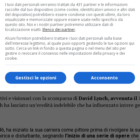
I tuoi dati personali verranno trattati da 431 partner e le informazioni
raccolte dal tuo dispositivo (come cookie, identificatori univoci e altri dati
del dispositivo) potrebbero essere condivise con questi ultimi, da loro
visualizzate e memorizzate oppure essere usate nello specifico da
questo sito. Noi e i nostri partner potremmo utilizzare dati di
localizzazione esatti.
Elenco dei partner
.
Alcuni fornitori potrebbero trattare i tuoi dati personali sulla base
dell'interesse legittimo, al quale puoi opporti gestendo le tue opzioni qui
sotto. Cerca un link in fondo a questa pagina o nel menu del sito per
gestire o revocare il consenso nelle impostazioni della privacy e dei
cookie.
Gestisci le opzioni
Acconsento
tivi
e
visionari
con
la
scomparsa
di
David
Lynch,
avvenuta
il
ch
ha
lasciato
un’eredità
indelebile
che
ha
influenzato
intere
ge
6, ha iniziato la sua carriera come pittore prima di rivolgere la 
nirica e disturbante, segnando
l’inizio di una serie di opere
che 