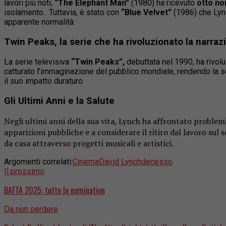
lavori più noti,
“The Elephant Man”
(1980) ha ricevuto
otto no
isolamento.
Tuttavia, è stato con
“Blue Velvet”
(1986) che Lync
apparente normalità.
Twin Peaks, la serie che
ha rivoluzionato la narraz
La serie televisiva
“Twin Peaks”,
debuttata nel 1990, ha rivo
catturato l’immaginazione del pubblico mondiale, rendendo la seri
il suo impatto duraturo.
Gli Ultimi Anni e la Salute
Negli ultimi anni della sua vita, Lynch ha affrontato problemi 
apparizioni pubbliche e a considerare il ritiro dal lavoro sul 
da casa attraverso progetti musicali e artistici.
Argomenti correlati:
Cinema
David Lynch
decesso
Il prossimo
BAFTA 2025: tutte le nomination
Da non perdere