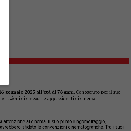
16
gennaio
2025
all’età
di
78
anni
.
Conosciuto
per
il
suo
nerazioni
di
cineasti
e
appassionati
di
cinema.
sua attenzione al cinema. Il suo primo lungometraggio,
avrebbero sfidato le convenzioni cinematografiche.
Tra i suoi