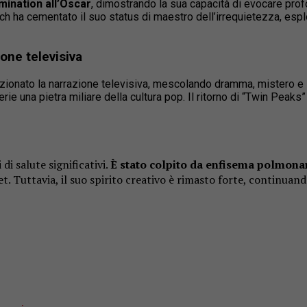
mination all’Oscar
, dimostrando la sua capacità di evocare pro
h ha cementato il suo status di maestro dell’irrequietezza, esplor
ione televisiva
luzionato la narrazione televisiva, mescolando dramma, mistero 
e una pietra miliare della cultura pop. Il ritorno di “Twin Peaks”
di salute significativi.
È stato colpito da enfisema polmona
set. Tuttavia, il suo spirito creativo è rimasto forte, continuan