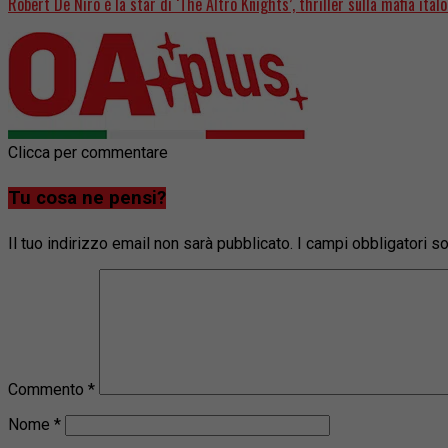
Robert De Niro è la star di ‘The Altro Knights’, thriller sulla mafia ita
Clicca per commentare
Tu cosa ne pensi?
Il tuo indirizzo email non sarà pubblicato.
I campi obbligatori 
Commento
*
Nome
*