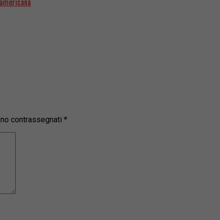
loamericana
sono contrassegnati
*