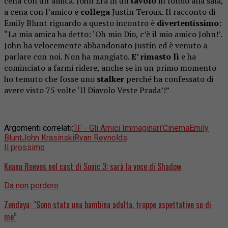
cena con un’amica. John Era in un
tavolo
in fondo alla sala,
a cena con l’amico e
collega
Justin Teroux. Il racconto di
Emily Blunt riguardo a questo incontro è
divertentissimo
:
“La mia amica ha detto: ‘Oh mio Dio, c’è il mio amico John!’.
John ha velocemente abbandonato Justin ed è venuto a
parlare con noi. Non ha mangiato.
E’ rimasto lì
e ha
cominciato a farmi ridere, anche se in un primo momento
ho temuto che fosse uno
stalker
perché ha confessato di
avere visto 75 volte ‘Il Diavolo Veste Prada’!”
Argomenti correlati:
‘IF - Gli Amici Immaginari’
Cinema
Emily
Blunt
John Krasinski
Ryan Reynolds
Il prossimo
Keanu Reeves nel cast di Sonic 3: sarà la voce di Shadow
Da non perdere
Zendaya: “Sono stata una bambina adulta, troppe aspettative su di
me”