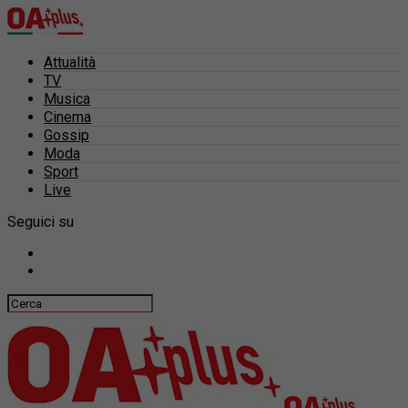
Attualità
TV
Musica
Cinema
Gossip
Moda
Sport
Live
Seguici su