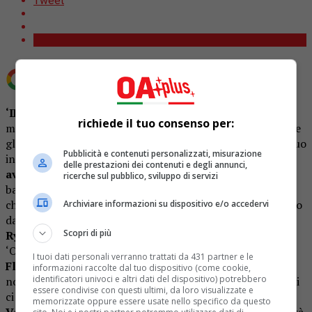
Tweet
Aggiungi OA Plus come
Fonte preferita su Google
‘IF’ (acronimo di Imaginary Friend)
è l’incredibile e
richiede il tuo consenso per:
magica storia di una bambina e della sua capacità di vedere
gli amici immaginari di tutte le persone. Grazie a questo suo
Pubblicità e contenuti personalizzati, misurazione
insolito superpotere, si imbatterà in una
magica
delle prestazioni dei contenuti e degli annunci,
avventura
per ricongiungere gli IF dimenticati con i loro
ricerche sul pubblico, sviluppo di servizi
bambini. A guidare questo film fantasy è
Ryan Reynolds
,
che interpreta ‘l’uomo del piano di sopra’. Scritto e diretto
Archiviare informazioni su dispositivo e/o accedervi
da
John Krasinski
, ‘IF’ si avvale di un cast straordinario:
Scopri di più
Ryan Reynolds, John krasinski, Emily Blun
t
(star di
‘Oppenheimer’ nonché moglie di John Krasinski),
Cailey
I tuoi dati personali verranno trattati da 431 partner e le
Fleming
(che interpreta la bambina) e Fiona Show (la
informazioni raccolte dal tuo dispositivo (come cookie,
identificatori univoci e altri dati del dispositivo) potrebbero
nonna). A dare la voce ai tanti fantastici Amici Immaginari
essere condivise con questi ultimi, da loro visualizzate e
ci sono
Matt Damon, Steve Carell, Blake Lively, Vince
memorizzate oppure essere usate nello specifico da questo
Vaughn, Phoebe Waller-Bridge
e tanti altri. Il film uscirà