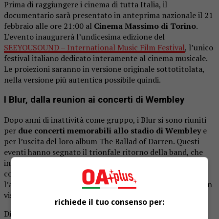
Prima di raggiungere i cinema di tutta Italia, il
documentario sarà presentato in anteprima nazionale il 21
febbraio alle ore 21:00 al
Cinema Massimo di Torino
.
L’evento inaugurerà l’undicesima edizione del
SEEYOUSOUND – International Music Film Festival
, l’unico
festival italiano dedicato interamente al cinema musicale.
Le proiezioni saranno in versione originale sottotitolata,
nella versione più autentica possibile quindi.
I Blur, dalla reunion ai concerti di Wembley
Dopo anni di inattività come gruppo, i Blur si sono riuniti
per
due concerti memorabili allo stadio di Wembley
e
per l’uscita del loro album The Ballad of Darren. Questi
eventi hanno segnato il trionfale ritorno della band, che
insieme agli Oasis rappresenta il volto del Britpop, la
corrente musicale che dominò la scena degli anni ’90. Se
l’annuncio del tour dei fratelli Gallagher ha già mandato in
visibilio i fan.
richiede il tuo consenso per:
Dietro la macchina da presa del documentario c’è Toby L.,