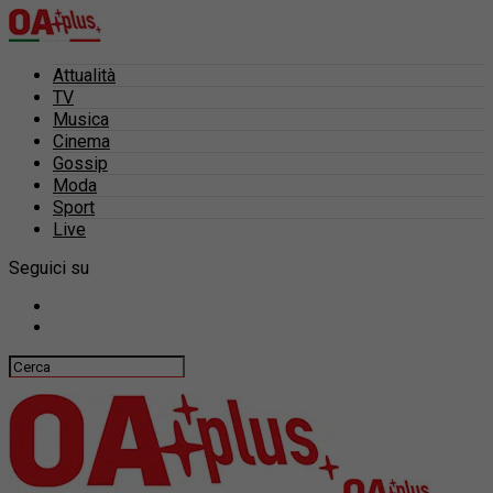
Attualità
TV
Musica
Cinema
Gossip
Moda
Sport
Live
Seguici su