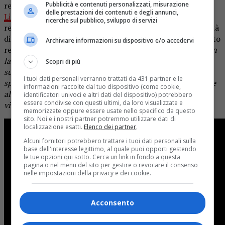
Pubblicità e contenuti personalizzati, misurazione
regista già noto per il progetto destinato alla carriera di
delle prestazioni dei contenuti e degli annunci,
Liam Gallagher
: ‘Liam Gallagher – Knebworth 22’. Per il
ricerche sul pubblico, sviluppo di servizi
regista, che ha visto i Blur per la prima volta dal vivo all’età
di 10 anni, questo progetto rappresenta un sogno divenuto
Archiviare informazioni su dispositivo e/o accedervi
realtà, come lui stesso ha commentato. “
Girare un film con
la band che ha trasformato la mia visione del mondo
Scopri di più
sull’arte e sulla musica è stato surreale. Spero che gli
I tuoi dati personali verranno trattati da 431 partner e le
spettatori possano avvicinarsi a questi straordinari artisti e
informazioni raccolte dal tuo dispositivo (come cookie,
alla loro amicizia, comprendendo meglio cosa significhi
identificatori univoci e altri dati del dispositivo) potrebbero
essere condivise con questi ultimi, da loro visualizzate e
vivere una vita in una band.”
memorizzate oppure essere usate nello specifico da questo
sito. Noi e i nostri partner potremmo utilizzare dati di
localizzazione esatti.
Elenco dei partner
.
Alcuni fornitori potrebbero trattare i tuoi dati personali sulla
base dell'interesse legittimo, al quale puoi opporti gestendo
le tue opzioni qui sotto. Cerca un link in fondo a questa
pagina o nel menu del sito per gestire o revocare il consenso
nelle impostazioni della privacy e dei cookie.
Acconsento