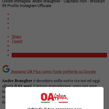
Crediti immagine: Andre Braughner - Capitano Holt - Brooklyn
99 Profilo Instagram Ufficiale
Share
Tweet
Aggiungi OA Plus come
Fonte preferita su Google
Andre Braugher
è deceduto nella notte tra ieri ed oggi
all’età di
61 anni
. L’attore statunitense, noto per aver
interpretato numerosi film e serie TV di successo, è
scomparso a causa di una breve malattia, come riferito
dalla sua agente
Jennifer Allen
per Associated Press.