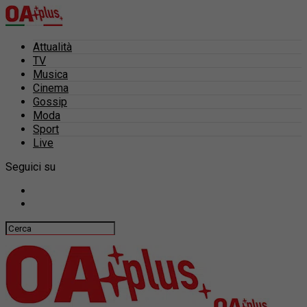
Attualità
TV
Musica
Cinema
Gossip
Moda
Sport
Live
Seguici su