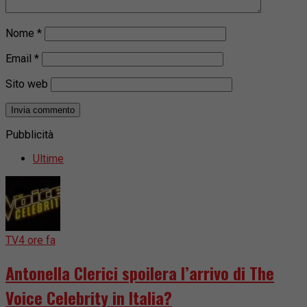
Nome
*
Email
*
Sito web
Pubblicità
Ultime
TV
4 ore fa
Antonella Clerici spoilera l’arrivo di The
Voice Celebrity in Italia?