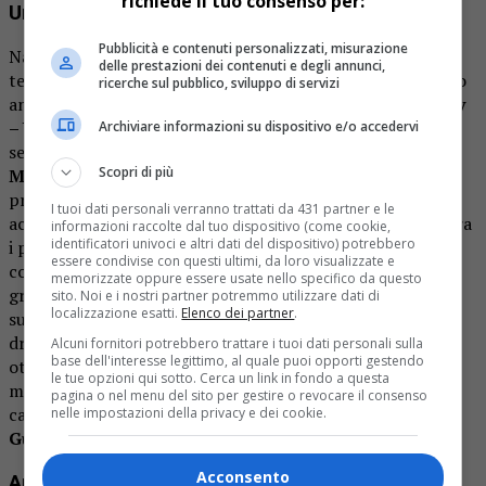
richiede il tuo consenso per:
Una lunga e premiata carriera
Pubblicità e contenuti personalizzati, misurazione
Nato a
Chicago nel 1962
, Braugher aveva esordito in
delle prestazioni dei contenuti e degli annunci,
televisione recitando nella serie
Kojak del 1989.
Lo stesso
ricerche sul pubblico, sviluppo di servizi
anno poi ottenne un ruolo per il grande schermo in
Glory
– Uomini di gloria
, film ambientato durante la guerra di
Archiviare informazioni su dispositivo e/o accedervi
secessione americana, al fianco di
Denzel Washington e
Scopri di più
Morgan Freeman
. Negli anni ’90 prese parte a diverse
produzioni, tra cui il thriller cult
Scheggie di Paura
I tuoi dati personali verranno trattati da 431 partner e le
accanto a
Richard Gere ed Edward Norton
. Fu inoltre tra
informazioni raccolte dal tuo dispositivo (come cookie,
identificatori univoci e altri dati del dispositivo) potrebbero
i protagonisti di
City Of Angels – La città degli angeli,
essere condivise con questi ultimi, da loro visualizzate e
con
Nicholas Cage e Meg Ryan
. A conferma del suo
memorizzate oppure essere usate nello specifico da questo
grande talento, Braughner vinse un premio Emmy per il
sito. Noi e i nostri partner potremmo utilizzare dati di
localizzazione esatti.
Elenco dei partner
.
suo ruolo da migliore attore protagonista in una serie
drammatica per Homicide, nel 1998. Successivamente,
Alcuni fornitori potrebbero trattare i tuoi dati personali sulla
base dell'interesse legittimo, al quale puoi opporti gestendo
ottenne nuovamente questo riconoscimento per la
le tue opzioni qui sotto. Cerca un link in fondo a questa
miniserie
Thief – Il professionista
. Ottenne inoltre due
pagina o nel menu del sito per gestire o revocare il consenso
candidature ai
Golden Globes
ed una ai
Screen Actors
nelle impostazioni della privacy e dei cookie.
Guild Awards
.
Acconsento
Andre Braugher: i suoi ruoli più iconici