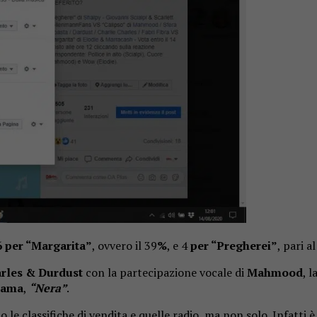
6 per “Margarita”
, ovvero il 39
%
, e 4
per “Pregherei”
, pari a
arles & Durdust
con la partecipazione vocale di
Mahmood
, l
Irama
,
“Nera”
.
 le classifiche di vendita e quelle radio, ma non solo. Infatti