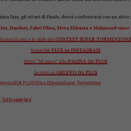
ssima fase, gli ottavi di Finale, dovrà confrontarsi con un altro
les, Dardust, Fabri Fibra, Sfera Ebbasta e Mahmood vince l
Scopri il cast e le sfide del
CONTEST SUPER TORMENTON
Segui
OA PLUS su INSTAGRAM
Metti “Mi piace” alla
PAGINA OA PLUS
Iscriviti al
GRUPPO OA PLUS
ahmood
OA PLUS
Sfera Ebbasta
Super Tormentone
- Sotto copertura’