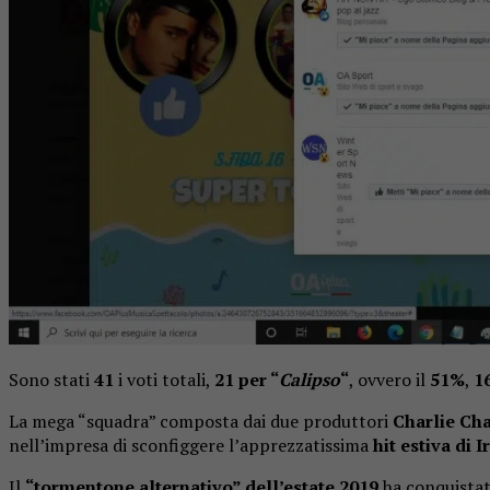
Sono stati
41
i voti totali,
21 per “
Calipso
“
, ovvero il
51%
,
1
La mega “squadra” composta dai due produttori
Charlie Ch
nell’impresa di sconfiggere l’apprezzatissima
hit estiva di 
Il
“tormentone alternativo” dell’estate 2019
ha conquistato