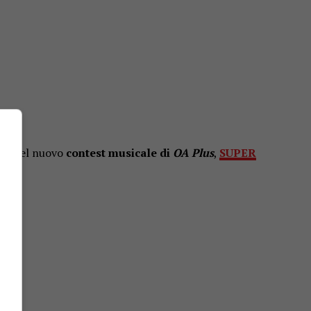
fida del nuovo
contest musicale di
OA Plus
,
SUPER