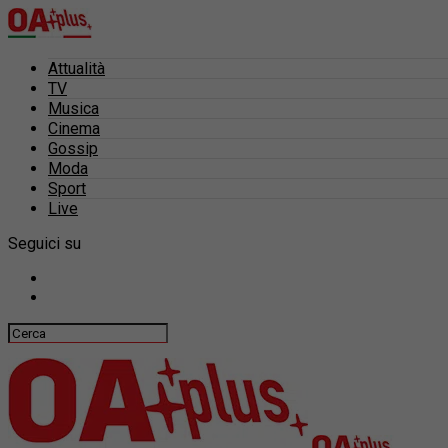
Attualità
TV
Musica
Cinema
Gossip
Moda
Sport
Live
Seguici su