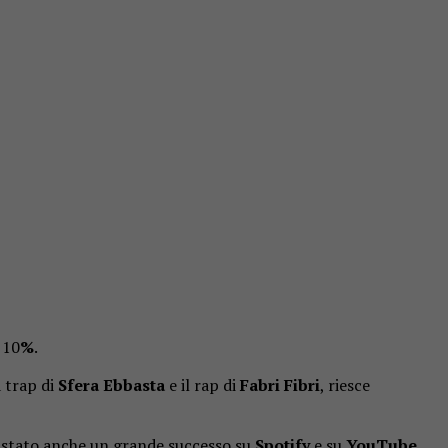
l 10
%
.
a trap di
Sfera Ebbasta
e il rap di
Fabri Fibri
, riesce
 è stato anche un grande successo su
Spotify
e su
YouTube
,