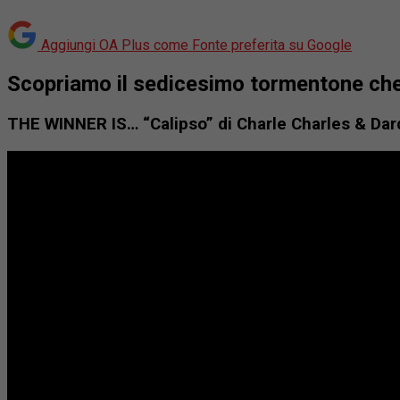
Aggiungi OA Plus come
Fonte preferita su Google
Scopriamo il sedicesimo
tormentone che 
THE WINNER IS… “Calipso” di Charle Charles & Dar