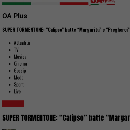
OA Plus
SUPER TORMENTONE: “Calipso” batte “Margarita” e “Pregherei”. 
Attualità
TV
Musica
Cinema
Gossip
Moda
Sport
Live
Attualità
SUPER TORMENTONE: “Calipso” batte “Margarit