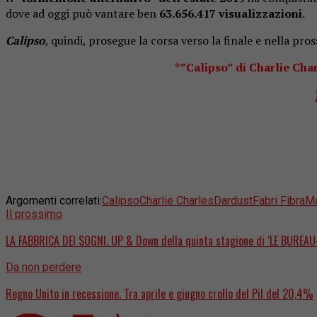
dove ad oggi può vantare ben
63.656.417 visualizzazioni
.
Calipso
, quindi, prosegue la corsa verso la finale e nella pro
*”Calipso” di Charlie Char
Argomenti correlati:
Calipso
Charlie Charles
Dardust
Fabri Fibra
M
Il prossimo
LA FABBRICA DEI SOGNI. UP & Down della quinta stagione di ‘LE BUREAU
Da non perdere
Regno Unito in recessione. Tra aprile e giugno crollo del Pil del 20,4%