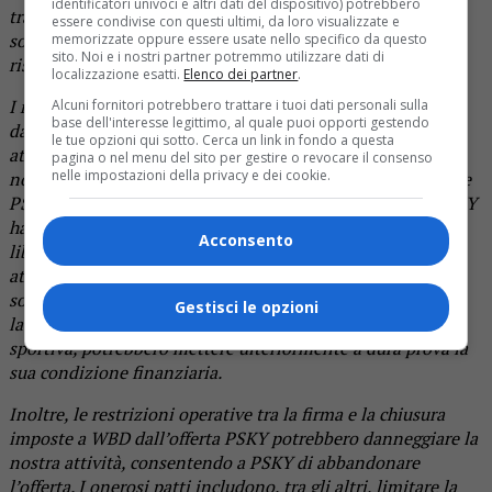
identificatori univoci e altri dati del dispositivo) potrebbero
transazione aggressiva rappresenta un rischio
essere condivise con questi ultimi, da loro visualizzate e
sostanzialmente maggiore per WBD e i suoi azionisti
memorizzate oppure essere usate nello specifico da questo
sito. Noi e i nostri partner potremmo utilizzare dati di
rispetto alla struttura convenzionale della fusione Netflix.
localizzazione esatti.
Elenco dei partner
.
I rischi inerenti alla struttura LBO sono esacerbati
Alcuni fornitori potrebbero trattare i tuoi dati personali sulla
base dell'interesse legittimo, al quale puoi opporti gestendo
dall’importo del debito che PSKY deve incorrere, dalla sua
le tue opzioni qui sotto. Cerca un link in fondo a questa
attuale posizione finanziaria e dalle prospettive future,
pagina o nel menu del sito per gestire o revocare il consenso
nelle impostazioni della privacy e dei cookie.
nonché dal lungo periodo per chiudere la transazione – che
PSKY stessa stima essere di 12-18 mesi dopo la firma. PSKY
ha già un rating di credito “spazzatura” e ha flussi di cassa
Acconsento
liberi negativi con un alto grado di dipendenza dalla sua
attività lineare legacy. Alcuni obblighi fissi che PSKY ha
sostenuto o potrebbe incorrere prima della chiusura, come
Gestisci le opzioni
la programmazione pluriennale e gli accordi di licenza
sportiva, potrebbero mettere ulteriormente a dura prova la
sua condizione finanziaria.
Inoltre, le restrizioni operative tra la firma e la chiusura
imposte a WBD dall’offerta PSKY potrebbero danneggiare la
nostra attività, consentendo a PSKY di abbandonare
l’offerta. I onerosi patti includono, tra gli altri, limitare la