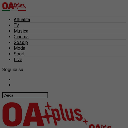
Attualità
TV
Musica
Cinema
Gossip
Moda
Sport
Live
Seguici su