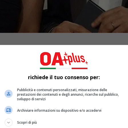
richiede il tuo consenso per:
Pubblicità e contenuti personalizzati, misurazione delle
prestazioni dei contenuti e degli annunci, ricerche sul pubblico,
sviluppo di servizi
Archiviare informazioni su dispositivo e/o accedervi
Scopri di più
aliana cambia pagina.
Vanessa Incontrada e Claudio Bisio
non