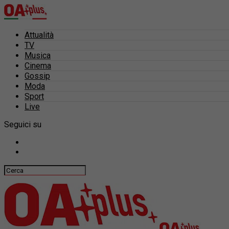
Attualità
TV
Musica
Cinema
Gossip
Moda
Sport
Live
Seguici su