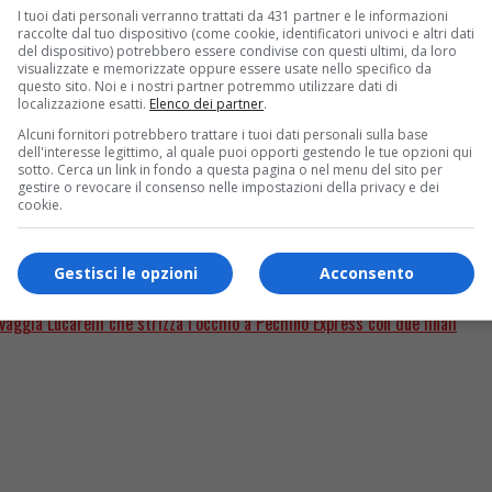
te sono stati i “padri” del format,
Gino e Michele
, durante l
I tuoi dati personali verranno trattati da 431 partner e le informazioni
nto piemontese dedicato al piccolo schermo, hanno confermato 
raccolte dal tuo dispositivo (come cookie, identificatori univoci e altri dati
del dispositivo) potrebbero essere condivise con questi ultimi, da loro
visualizzate e memorizzate oppure essere usate nello specifico da
questo sito. Noi e i nostri partner potremmo utilizzare dati di
localizzazione esatti.
Elenco dei partner
.
Alcuni fornitori potrebbero trattare i tuoi dati personali sulla base
ati impegni lavorativi dei due artisti.
Vanessa Incontrada sarà
dell'interesse legittimo, al quale puoi opporti gestendo le tue opzioni qui
sotto. Cerca un link in fondo a questa pagina o nel menu del sito per
sio, invece, è già sul set del suo
nuovo film
da regista. Due ca
gestire o revocare il consenso nelle impostazioni della privacy e dei
sti per tanti anni.
Gino e Michele hanno comunque tranquillizz
cookie.
è dunque già partito, in vista di un’edizione che si preannunci
Gestisci le opzioni
Acconsento
aggia Lucarelli che strizza l’occhio a Pechino Express con due finali