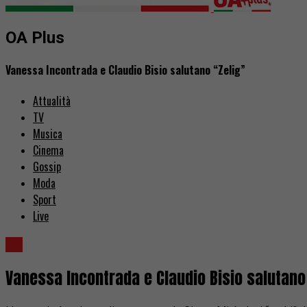
OA Plus
Vanessa Incontrada e Claudio Bisio salutano “Zelig”
Attualità
TV
Musica
Cinema
Gossip
Moda
Sport
Live
TV
Vanessa Incontrada e Claudio Bisio salutano