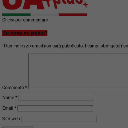
Clicca per commentare
Tu cosa ne pensi?
Il tuo indirizzo email non sarà pubblicato.
I campi obbligatori 
Commento
*
Nome
*
Email
*
Sito web