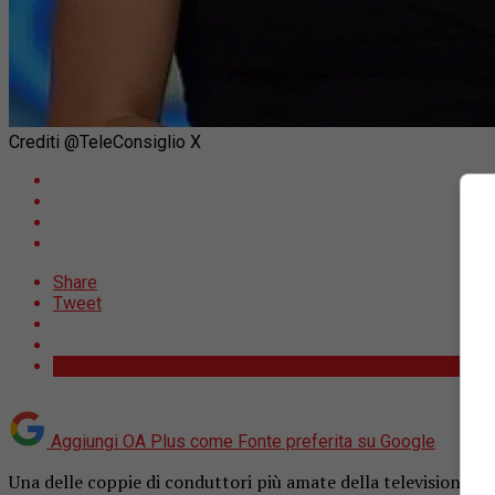
Crediti @TeleConsiglio X
Share
Tweet
Aggiungi OA Plus come
Fonte preferita su Google
Una delle coppie di conduttori più amate della televisione it