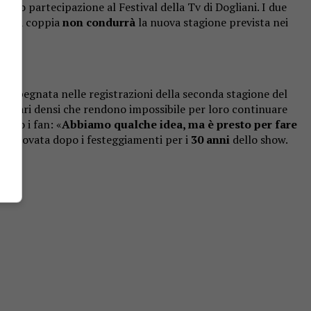
a loro partecipazione al Festival della Tv di Dogliani.
I due
che la coppia
non condurrà
la nuova stagione prevista nei
 impegnata nelle registrazioni della seconda stagione del
lendari densi che rendono impossibile per loro continuare
ato i fan: «
Abbiamo qualche idea, ma è presto per fare
a rinnovata dopo i festeggiamenti per i
30 anni
dello show.