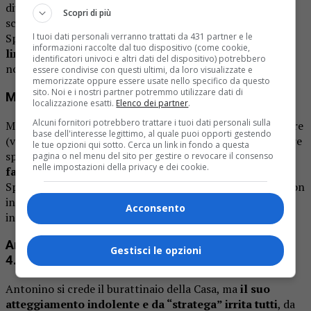
divise, poi di nuovo unite” è interessante, ma non basta a
Scopri di più
scaldare il pubblico.
Brigitta flirta
(o finge di flirtare) con
I tuoi dati personali verranno trattati da 431 partner e le
Spinalbese, creando un po’ di pepe, ma il tutto
resta nel
informazioni raccolte dal tuo dispositivo (come cookie,
limbo della noia
. Sono animali da reality, ma il contesto
identificatori univoci e altri dati del dispositivo) potrebbero
non le valorizza.
essere condivise con questi ultimi, da loro visualizzate e
memorizzate oppure essere usate nello specifico da questo
sito. Noi e i nostri partner potremmo utilizzare dati di
Manila Nazzaro e Stefano Oradei – Voto: 5
localizzazione esatti.
Elenco dei partner
.
Alcuni fornitori potrebbero trattare i tuoi dati personali sulla
Manila continua a essere
pesante
, sempre pronta a litigare
base dell'interesse legittimo, al quale puoi opporti gestendo
(vedi il “Pastiera Gate” con Antonino) ma senza aggiungere
le tue opzioni qui sotto. Cerca un link in fondo a questa
spessore. Stefano, definito “non sei Stefania Orlando”,
pagina o nel menu del sito per gestire o revocare il consenso
nelle impostazioni della privacy e dei cookie.
fatica a emergere
. Finiscono al televoto insieme a
Spinalbese/Tabanelli, protagonisti delle discussioni ma non
in senso positivo. La loro presenza è
rumorosa
, ma poco
Acconsento
incisiva.
Antonino Spinalbese e Andrea Tabanelli – Voto:
Gestisci le opzioni
4.5
Antonino si crede il burattinaio della Casa, ma
il suo
atteggiamento indolente e da “stratega” irrita tutti
, da