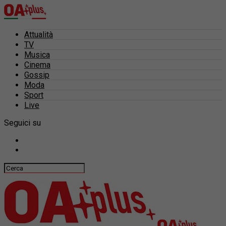
Attualità
TV
Musica
Cinema
Gossip
Moda
Sport
Live
Seguici su