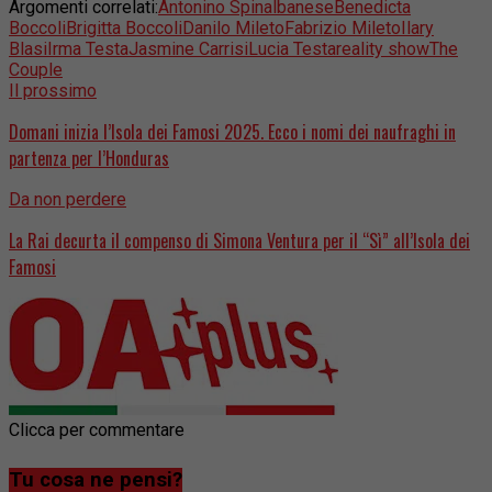
Argomenti correlati:
Antonino Spinalbanese
Benedicta
Boccoli
Brigitta Boccoli
Danilo Mileto
Fabrizio Mileto
Ilary
Blasi
Irma Testa
Jasmine Carrisi
Lucia Testa
reality show
The
Couple
Il prossimo
Domani inizia l’Isola dei Famosi 2025. Ecco i nomi dei naufraghi in
partenza per l’Honduras
Da non perdere
La Rai decurta il compenso di Simona Ventura per il “Sì” all’Isola dei
Famosi
Clicca per commentare
Tu cosa ne pensi?