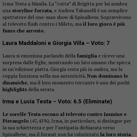
Irma Testa a Manila. La “cotta” di Brigitta per lui sembra
una
storyline forzata
, e Andrea Tabanelli è un semplice
spettatore del one-man show di Spinalbese. Sopravvivono
al televoto flash contro i Mileto, ma
il loro gioco è più
fumo che arrosto.
Laura Maddaloni e Giorgia Villa – Voto: 7
Laura si emoziona parlando della
famiglia
e riceve una
sorpresa dalle figlie, mostrando un lato umano che spicca
in un’edizione piatta. Giorgia resta più in ombra, ma la
coppia funziona nella sua autenticità.
Non dominano le
dinamiche
, ma il loro momento toccante è uno dei pochi
highlights
della serata.
Irma e Lucia Testa – Voto: 6.5 (Eliminate)
Le sorelle Testa escono al televoto contro Jasmine e
Pierangelo
(47,43%). Irma, in particolare, si distingue per
la sua schiettezza e per l’antipatia dichiarata verso
Spinalbese, ma il format non ha valorizzato
la loro storia
.