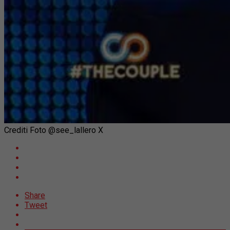
Crediti Foto @see_lallero X
Share
Tweet