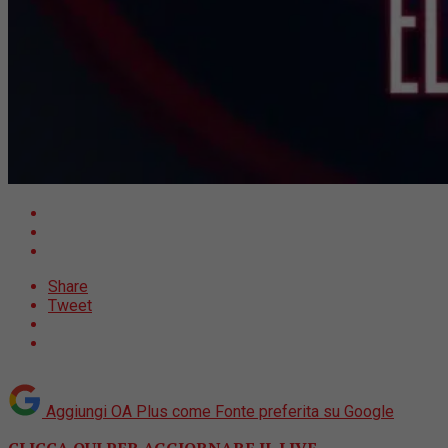
Share
Tweet
Aggiungi OA Plus come
Fonte preferita su Google
CLICCA QUI PER AGGIORNARE IL LIVE