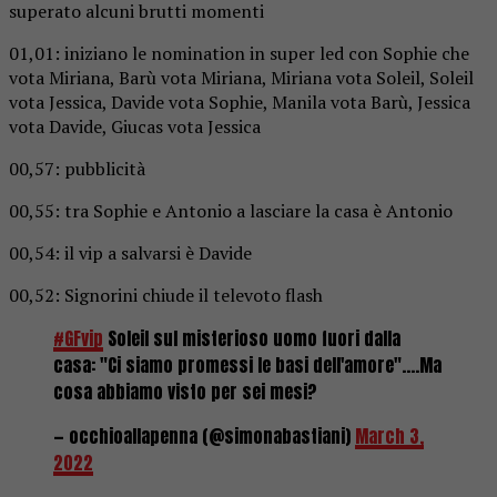
superato alcuni brutti momenti
01,01: iniziano le nomination in super led con Sophie che
vota Miriana, Barù vota Miriana, Miriana vota Soleil, Soleil
vota Jessica, Davide vota Sophie, Manila vota Barù, Jessica
vota Davide, Giucas vota Jessica
00,57: pubblicità
00,55: tra Sophie e Antonio a lasciare la casa è Antonio
00,54: il vip a salvarsi è Davide
00,52: Signorini chiude il televoto flash
#GFvip
Soleil sul misterioso uomo fuori dalla
casa: "Ci siamo promessi le basi dell'amore"….Ma
cosa abbiamo visto per sei mesi?
— occhioallapenna (@simonabastiani)
March 3,
2022