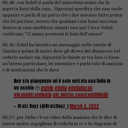
00,48: con Soleil si parla del misterioso uomo che la
aspetta fuori dalla casa…Signorini specifica che non vuole
apparire e parla di un patto che i due avevano fatto prima
che lei partisse, ovvero che qualsiasi cosa fosse successa
dentro la casa sarebbero rimasti uno per l’atro. Soleil
conferma: “Ci siamo promessi le basi dell’amore”
00,43: Soleil ha lasciato un messaggio nelle tasche di
Gianluca prima di uscire dove gli diceva del dispiacere nel
vederlo andare via..Signorini le chiede se tra loro ci fosse
un’intesa particolare, lei smentisce e parla solo di amicizia
e di motivazioni che le dava
Non sto piangendo mi è solo entrata una Delia in
un occhio 🥺
#gfvip
#delia
#deliaduran
#GrandeFratelloVip
pic.twitter.com/Lm0GURnij6
— Bratz Boyz (@BratzBoyz_)
March 3, 2022
00,37: per Delia c’è un video della mamma che le dice di
essere molto orgogliosa di vederla in tv e la ringrazia di