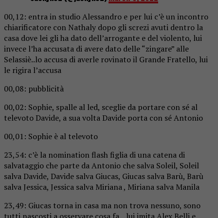
00,12: entra in studio Alessandro e per lui c’è un incontro
chiarificatore con Nathaly dopo gli screzi avuti dentro la
casa dove lei gli ha dato dell’arrogante e del violento, lui
invece l’ha accusata di avere dato delle “zingare” alle
Selassiè..lo accusa di averle rovinato il Grande Fratello, lui
le rigira l’accusa
00,08: pubblicità
00,02: Sophie, spalle al led, sceglie da portare con sé al
televoto Davide, a sua volta Davide porta con sé Antonio
00,01: Sophie è al televoto
23,54: c’è la nomination flash figlia di una catena di
salvataggio che parte da Antonio che salva Soleil, Soleil
salva Davide, Davide salva Giucas, Giucas salva Barù, Barù
salva Jessica, Jessica salva Miriana , Miriana salva Manila
23,49: Giucas torna in casa ma non trova nessuno, sono
tutti nascosti a osservare cosa fa…lui imita Alex Belli e