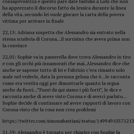
consapevolezza e questo pare dare fastidio a Lulù che non
ha apprezzato il discorso fatto da Jessica durante la linea
della vita..secondo lei vuole giocare la carta della povera
vittima per arrivare in finale
22,13: Adriana sospetta che Alessandro sia entrato nella
stessa scuderia di Corona…il sorrisino che aveva prima non
la convince
22,05: Sophie va in passerella dove trova Alessandro in tiro
e con gli occhi più innamorati che mai..Alessandro dice che
anche se sapesse tutto di lei e Fabrizio c’era rimasto solo
male nel vederle, data la persona gelosa che è…le racconta
come era vestita oggi per dimostrarle quanto la segua
anche da fuori…”Fuori da qui siamo i più forti”, le dice e
racconta anche di avere visto Corona e di averci parlato…
Sophie decide di continuare ad avere rapporti di lavoro con
Corona visto che la cosa non crea problemi
https://twitter.com/simonabastiani/status/1499491037521
21,59: Alessandro è tornato per chiarire con Sophie la