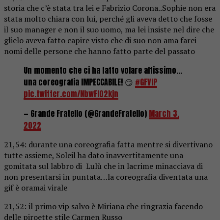
storia che c’è stata tra lei e Fabrizio Corona..Sophie non era
stata molto chiara con lui, perché gli aveva detto che fosse
il suo manager e non il suo uomo, ma lei insiste nel dire che
glielo aveva fatto capire visto che di suo non ama farei
nomi delle persone che hanno fatto parte del passato
Un momento che ci ha fatto volare altissimo…
una coreografia IMPECCABILE! 😏
#GFVIP
pic.twitter.com/NbwFI02kjn
— Grande Fratello (@GrandeFratello)
March 3,
2022
21,54: durante una coreografia fatta mentre si divertivano
tutte assieme, Soleil ha dato inavvertitamente una
gomitata sul labbro di Lulù che in lacrime minacciava di
non presentarsi in puntata…la coreografia diventata una
gif è oramai virale
21,52: il primo vip salvo è Miriana che ringrazia facendo
delle piroette stile Carmen Russo