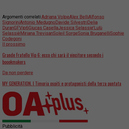
Argomenti correlati:
Adriana Volpe
Alex Belli
Alfonso
Signorini
Antonio Medugno
Davide Silvestri
Delia
Duran
GFVip6
Giucas Casella
Jessica Selassie’
Lulù
Selassiè
Miriana Trevisan
Soleil Sorge
Sonia Bruganelli
Sophie
Codegoni
Il prossimo
Grande Fratello Vip 6: ecco chi sarà il vincitore secondo i
boookmakers
Da non perdere
MY GENERATION. I Timoria ospiti e protagonisti della terza puntata
Pubblicità