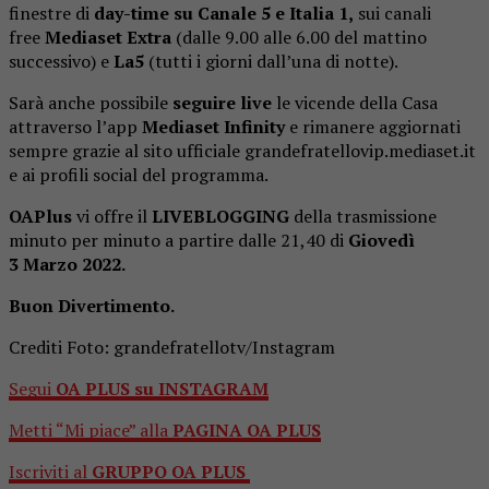
finestre di
day-time su Canale 5 e Italia 1,
sui canali
free
Mediaset Extra
(dalle 9.00 alle 6.00 del mattino
successivo) e
La5
(tutti i giorni dall’una di notte).
Sarà anche possibile
seguire live
le vicende della Casa
attraverso l’app
Mediaset Infinity
e rimanere aggiornati
sempre grazie al sito ufficiale grandefratellovip.mediaset.it
e ai profili social del programma.
OAPlus
vi offre il
LIVEBLOGGING
della trasmissione
minuto per minuto a partire dalle 21,40 di
Giov
edì
3
Marzo 2022.
Buon Divertimento.
Crediti Foto: grandefratellotv/Instagram
Segui
OA PLUS su INSTAGRAM
Metti “Mi piace” alla
PAGINA OA PLUS
Iscriviti al
GRUPPO OA PLUS