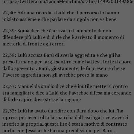
https://twitter.com/LindaMenichini/status/1499500149386
22,40: Adriana ricorda a Lulù che il percorso lo hanno
iniziato assieme e che parlare da singola non va bene
22,39: Sonia dice che è arrivato il momento di non
difendere più Lulù e di dirle che è arrivato il momento di
metterla di fronte agli errori
22,38: Lulù accusa Barù di averla aggredita e che gli ha
preso la mano per fargli sentire come batteva forte il cuore
dallo spavento…Barù, giustamente, le fa presente che se
l’avesse aggredita non gli avrebbe preso la mano
22,37: Manuel da studio dice che è inutile mettersi contro
tra famigliari e dice a Lulù che l’avrebbe difesa ma cercando
di farle capire dove stesse la ragione
22,33: Lulù ha avuto da ridire con Barù dopo che lui l’ha
ripresa per aver tolto la sua roba dall’asciugatrice e averci
inserito la propria..questa lite è stata motivo di contrasto
anche con Jessica che ha una predilezione per Barù…