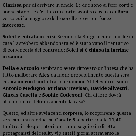
Clarissa
pur di arrivare in finale. Le due sono ai ferri corti e
anche stanotte c’è stato un forte scontro a causa di
Barù
verso cui la maggiore delle sorelle prova un
forte
interesse.
Soleil è entrata in crisi.
Secondo la Sorge alcune amiche in
casa l’avrebbero abbandonata ed è stato vano il tentativo
di convincerla del contrario: Soleil
si è chiusa in lacrime
in sauna.
Delia e Antonio
sembrano avere ritrovato un’intesa che ha
fatto inalberare
Alex
da fuori: probabilmente questa sera
ci sarà un
confronto
tra i due uomini. Al televoto ci sono
Antonio Medugno, Miriana Trevisan, Davide Silvestri,
Giucas Casella e Sophie Codegoni.
Chi di loro dovrà
abbandonare definitivamente la casa?
Questo, ed altre avvincenti sorprese, lo scopriremo questa
sera sintonizzandoci su
Canale 5
a partire dalle
21,40.
Inoltre, i telespettatori potranno seguire in diretta i
protagonisti del reality vip tutti i giorni attraverso le