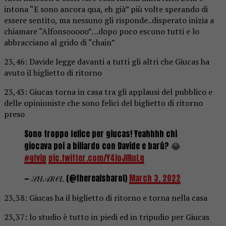
intona “E sono ancora qua, eh già” più volte sperando di
essere sentito, ma nessuno gli risponde..disperato inizia a
chiamare “Alfonsooooo”…dopo poco escono tutti e lo
abbracciano al grido di “chain”
23,46: Davide legge davanti a tutti gli altri che Giucas ha
avuto il biglietto di ritorno
23,43: Giucas torna in casa tra gli applausi del pubblico e
delle opinioniste che sono felici del biglietto di ritorno
preso
Sono troppo felice per giucas! Yeahhhh chi
giocava poi a biliardo con Davide e barú? 😂
#gfvip
pic.twitter.com/Y4loJIRuLg
— 𝒮𝐻𝒜𝑅𝒪𝐿 (@therealsharol)
March 3, 2022
23,38: Giucas ha il biglietto di ritorno e torna nella casa
23,37: lo studio è tutto in piedi ed in tripudio per Giucas