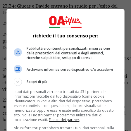
23,34: Giucas e Davide entrano in studio per l’esito del
televoto. Giucas deve abbandonare la casa
23,27: pubblicità
23,21: Giucas è la mascotte della casa, tutte le donne si
richiede il tuo consenso per:
prendono cura di lui e lui ha una predilezione speciale per
Delia
Pubblicità e contenuti personalizzati, misurazione
delle prestazioni dei contenuti e degli annunci,
ricerche sul pubblico, sviluppo di servizi
https://twitter.com/GiuRegin97/status/1499509357737918
23,11: Valeria incontra Manila in giardino dove le dice che
Archiviare informazioni su dispositivo e/o accedervi
le manca tantissimo e che spesso la chiama dimenticandosi
Scopri di più
che è dentro la casa del Grande Fratello Vip…le consiglia di
vivere questa esperienza con più leggerezza
I tuoi dati personali verranno trattati da 431 partner e le
informazioni raccolte dal tuo dispositivo (come cookie,
23,06: Manila corre in mystery room dove le viene
identificatori univoci e altri dati del dispositivo) potrebbero
essere condivise con questi ultimi, da loro visualizzate e
mostrato un rvm in confessionale con Katia e Soleil che la
memorizzate oppure essere usate nello specifico da questo
commuove molto..immagini che oramai sono lontane anni
sito. Noi e i nostri partner potremmo utilizzare dati di
luce
localizzazione esatti.
Elenco dei partner
.
Alcuni fornitori potrebbero trattare i tuoi dati personali sulla
23,04: Valeria Graci è venuta a trovare Manila che è una sua