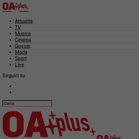
Attualità
TV
Musica
Cinema
Gossip
Moda
Sport
Live
Seguici su