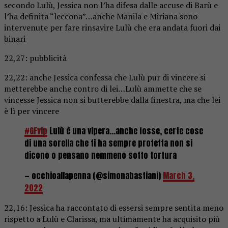
secondo Lulù, Jessica non l’ha difesa dalle accuse di Barù e
l’ha definita “leccona”…anche Manila e Miriana sono
intervenute per fare rinsavire Lulù che era andata fuori dai
binari
22,27: pubblicità
22,22: anche Jessica confessa che Lulù pur di vincere si
metterebbe anche contro di lei…Lulù ammette che se
vincesse Jessica non si butterebbe dalla finestra, ma che lei
è lì per vincere
#GFvip
Lulù è una vipera…anche fosse, certe cose
di una sorella che ti ha sempre protetta non si
dicono o pensano nemmeno sotto tortura
— occhioallapenna (@simonabastiani)
March 3,
2022
22,16: Jessica ha raccontato di essersi sempre sentita meno
rispetto a Lulù e Clarissa, ma ultimamente ha acquisito più