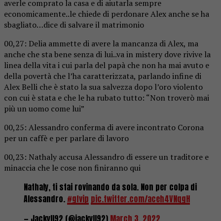
averle comprato la casa e di aiutarla sempre
economicamente..le chiede di perdonare Alex anche se ha
sbagliato…dice di salvare il matrimonio
00,27: Delia ammette di avere la mancanza di Alex, ma
anche che sta bene senza di lui..va in mistery dove rivive la
linea della vita i cui parla del papà che non ha mai avuto e
della povertà che l’ha caratterizzata, parlando infine di
Alex Belli che è stato la sua salvezza dopo l’oro violento
con cui è stata e che le ha rubato tutto: “Non troverò mai
più un uomo come lui”
00,25: Alessandro conferma di avere incontrato Corona
per un caffè e per parlare di lavoro
00,23: Nathaly accusa Alessandro di essere un traditore e
minaccia che le cose non finiranno qui
Nathaly, ti stai rovinando da sola. Non per colpa di
Alessandro.
#gfvip
pic.twitter.com/aceh4VNqgH
— Jackyll92 (@jackyll92)
March 3, 2022