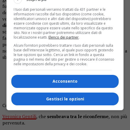
fuori e dentro lo studio, e di riportare al centro la “verità”
I tuoi dati personali verranno trattati da 431 partner e le
del reality, tra dinamiche umane e colpi di scena.
Resta da
informazioni raccolte dal tuo dispositivo (come cookie,
vedere se il cambio di format (
che resterà orfano della
identificatori univoci e altri dati del dispositivo) potrebbero
essere condivise con questi ultimi, da loro visualizzate e
diretta ed acquisterà un taglio registrato alla TI ndr
.),
memorizzate oppure essere usate nello specifico da questo
sortirà lo stesso effetto sulla dialettica della Lucarelli che
sito. Noi e i nostri partner potremmo utilizzare dati di
localizzazione esatti.
Elenco dei partner
.
fa dell’improvvisazione una cifra netta della sua
personalità televisiva. Tra i rumors è spuntato anche il
Alcuni fornitori potrebbero trattare i tuoi dati personali sulla
base dell'interesse legittimo, al quale puoi opporti gestendo
nome del primo naufrago pronto (ma ne avevamo dubbi?) a
le tue opzioni qui sotto. Cerca un link in fondo a questa
sbarcare nelle Filippine ed è Francesco Chiofalo.
pagina o nel menu del sito per gestire o revocare il consenso
nelle impostazioni della privacy e dei cookie.
#FrancescoChiofalo
se la prende anche con i
preti che danno l’ostia con le mani sporche😂😂
Acconsento
#Belve
pic.twitter.com/F40wreHDF6
— MondoTV24 (@MondoTV241)
April 14, 2026
Gestisci le opzioni
Come la metterà, a questo punto,
con l’igiene?
Veronica Gentili
, che
sembrava tra le riconferme
, non più
pervenuta.