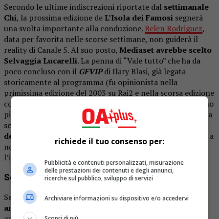
Secondo le ultime indiscrezioni riportate dal
settimanale
Chi
, la prossima edizione de
L’Isola dei Famosi
segnerà
una svolta importante alla conduzione.
Belen Rodriguez
,
data per favorita nelle scorse settimane, non guiderà il
reality di Canale 5. Al suo posto,
Mediaset avrebbe scelto
Selvaggia Lucarelli
.
La penna di “Vale tutto” che ha da
poco concluso con il
GFVIP
di Ilary Blasi, già legata
storicamente al programma (fu opinionista nella
primissima edizione del 2003 su Rai2 e nella scorsa edizione
con Veronica Gentili ), tornerebbe così in un ruolo di primo
piano in uno dei reality più amati dal pubblico italiano. Una
scelta che, secondo Chi, rappresenterebbe una
virata
decisa verso un profilo più tagliente
, ironico e abituato a
richiede il tuo consenso per:
non risparmiare critiche, in netto contrasto con
l’immagine glamour e mediatica di Belen.
Pubblicità e contenuti personalizzati, misurazione
delle prestazioni dei contenuti e degli annunci,
Selvaggia Lucarelli la scelta giusta?
ricerche sul pubblico, sviluppo di servizi
Selvaggia Lucarelli rappresenterebbe una
scommessa
Archiviare informazioni su dispositivo e/o accedervi
ambiziosa per Mediaset
: una conduttrice capace di
generare dibattito, di tenere alta l’attenzione mediatica
Scopri di più