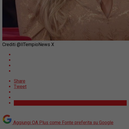
Crediti @IlTempioNews X
Share
Tweet
Aggiungi OA Plus come
Fonte preferita su Google