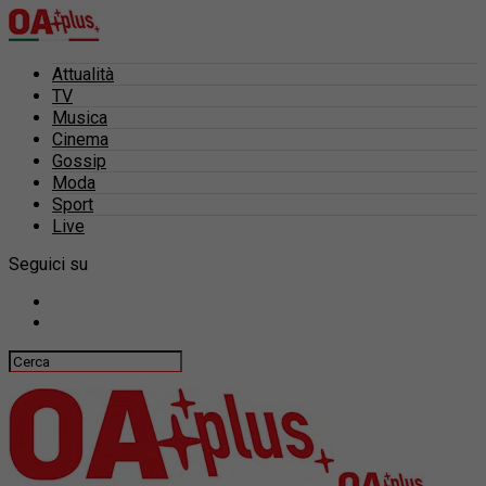
Attualità
TV
Musica
Cinema
Gossip
Moda
Sport
Live
Seguici su