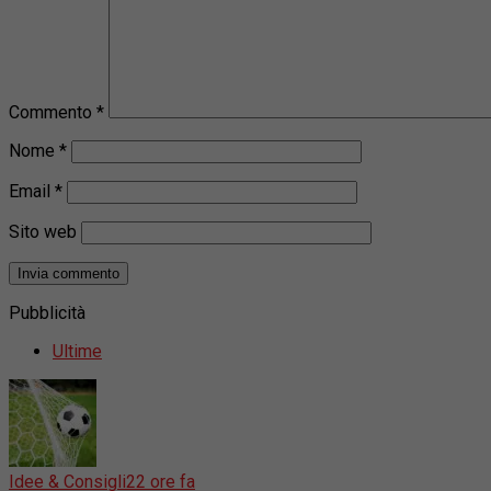
Commento
*
Nome
*
Email
*
Sito web
Pubblicità
Ultime
Idee & Consigli
22 ore fa