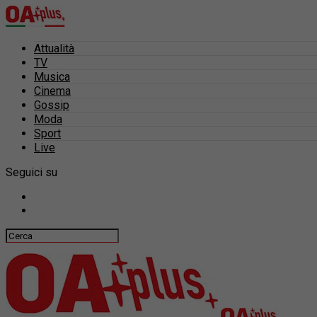
Attualità
TV
Musica
Cinema
Gossip
Moda
Sport
Live
Seguici su