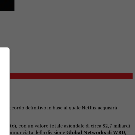
 un accordo definitivo in base al quale Netflix acquisirà
guito), con un valore totale aziendale di circa 82,7 miliardi
ente annunciata della divisione
Global Networks di WBD
,