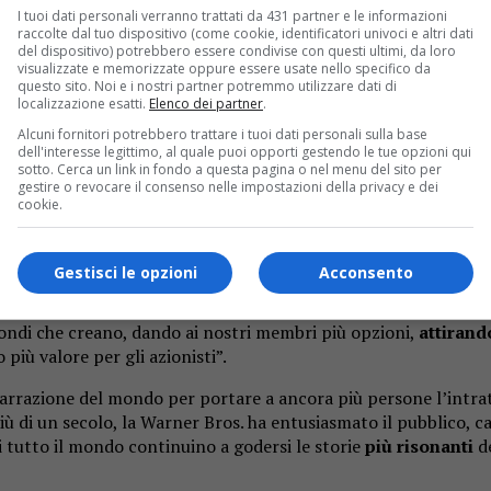
 dovrebbe ora essere completata nel terzo trimestre del 2026.
I tuoi dati personali verranno trattati da 431 partner e le informazioni
raccolte dal tuo dispositivo (come cookie, identificatori univoci e altri dati
del dispositivo) potrebbero essere condivise con questi ultimi, da loro
o
pionieristiche, combinando l’innovazione di Netflix, la portat
visualizzate e memorizzate oppure essere usate nello specifico da
arner Bros. Amati franchise, spettacoli e film come
The Big Ban
questo sito. Noi e i nostri partner potremmo utilizzare dati di
 cui
Wednesday, Money Heist, Bridgerton, Adolescence
ed
Extr
localizzazione esatti.
Elenco dei partner
.
Alcuni fornitori potrebbero trattare i tuoi dati personali sulla base
dell'interesse legittimo, al quale puoi opporti gestendo le tue opzioni qui
e il mondo”
, ha detto Ted Sarandos, co-CEO di Netflix. “Com
sotto. Cerca un link in fondo a questa pagina o nel menu del sito per
gestire o revocare il consenso nelle impostazioni della privacy e dei
Kane
ai preferiti moderni come Harry Potter e Friends – con i no
cookie.
farlo ancora meglio. Insieme, possiamo dare al pubblico più d
Gestisci le opzioni
Acconsento
 la nostra attività per i decenni a venire”, ha continuato
Greg 
arlo con dirigenti creativi e capacità di produzione fenomenali
ondi che creano, dando ai nostri membri più opzioni,
attirand
più valore per gli azionisti”.
 narrazione del mondo per portare a ancora più persone l’intr
più di un secolo, la Warner Bros. ha entusiasmato il pubblico,
i tutto il mondo continuino a godersi le storie
più risonanti
de