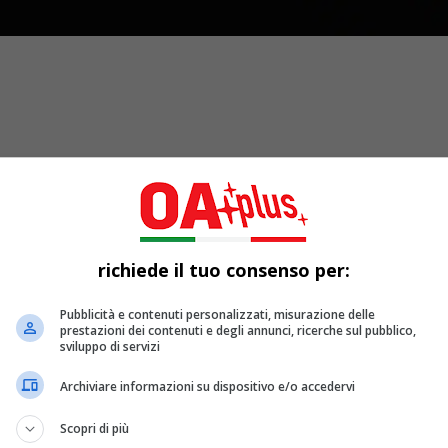
richiede il tuo consenso per:
Pubblicità e contenuti personalizzati, misurazione delle
prestazioni dei contenuti e degli annunci, ricerche sul pubblico,
sviluppo di servizi
 (WBD)
hanno annunciato
(
dopo vari rumors
) di aver stipulato
visivi, HBO Max e HBO.
Archiviare informazioni su dispositivo e/o accedervi
ri per azione WBD
(soggetto a un collare come dettagliato di se
Scopri di più
 transazione dovrebbe chiudersi dopo la separazione precedentem