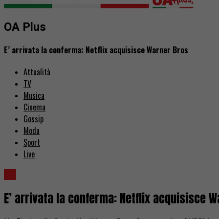
OA Plus
E’ arrivata la conferma: Netflix acquisisce Warner Bros
Attualità
TV
Musica
Cinema
Gossip
Moda
Sport
Live
TV
E’ arrivata la conferma: Netflix acquisisce 