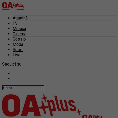
Attualità
TV
Musica
Cinema
Gossip
Moda
Sport
Live
Seguici su