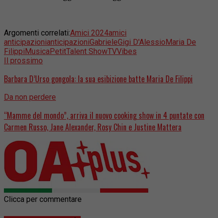
Argomenti correlati:
Amici 2024
amici
anticipazioni
anticipazioni
Gabriele
Gigi D'Alessio
Maria De
Filippi
Musica
Petit
Talent Show
TV
Vibes
Il prossimo
Barbara D’Urso gongola: la sua esibizione batte Maria De Filippi
Da non perdere
“Mamme del mondo”, arriva il nuovo cooking show in 4 puntate con
Carmen Russo, Jane Alexander, Rosy Chin e Justine Mattera
Clicca per commentare