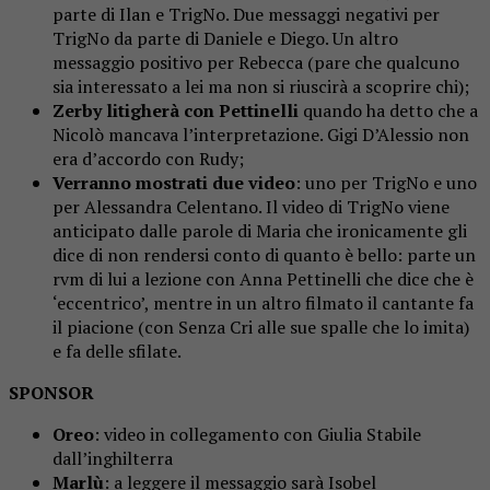
parte di Ilan e TrigNo. Due messaggi negativi per
TrigNo da parte di Daniele e Diego. Un altro
messaggio positivo per Rebecca (pare che qualcuno
sia interessato a lei ma non si riuscirà a scoprire chi);
Zerby litigherà con Pettinelli
quando ha detto che a
Nicolò mancava l’interpretazione. Gigi D’Alessio non
era d’accordo con Rudy;
Verranno mostrati due video
: uno per TrigNo e uno
per Alessandra Celentano. Il video di TrigNo viene
anticipato dalle parole di Maria che ironicamente gli
dice di non rendersi conto di quanto è bello: parte un
rvm di lui a lezione con Anna Pettinelli che dice che è
‘eccentrico’, mentre in un altro filmato il cantante fa
il piacione (con Senza Cri alle sue spalle che lo imita)
e fa delle sfilate.
SPONSOR
Oreo
: video in collegamento con Giulia Stabile
dall’inghilterra
Marlù
: a leggere il messaggio sarà Isobel