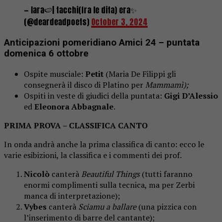
— lara🍉| tacchi(fra le dita) era✨
(@deardeadpoets)
October 3, 2024
Anticipazioni pomeridiano Amici 24 – puntata
domenica 6 ottobre
Ospite musciale:
Petit
(Maria De Filippi gli
consegnerà il disco di Platino per
Mammamì);
Ospiti in veste di giudici della puntata:
Gigi D’Alessio
ed
Eleonora Abbagnale
.
PRIMA PROVA – CLASSIFICA CANTO
In onda andrà anche la prima classifica di canto: ecco le
varie esibizioni, la classifica e i commenti dei prof.
Nicolò
canterà
Beautiful Things
(tutti faranno
enormi complimenti sulla tecnica, ma per Zerbi
manca di interpretazione);
Vybes
canterà
Sciamu a ballare
(una pizzica con
l’inserimento di barre del cantante);