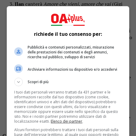
Ilan
canterà
Amore che vieni, amore che vai
(Gigi
D’Alessio dirà al cantante che sarebbe stato meglio
non muoversi troppo sul palco, essendo un brano
molto sentito);
Senza Cri
canterà
Luna
(riceverà molti complimenti
richiede il tuo consenso per:
anche per le barre create e spiegherà l’origine del suo
nome d’arte, ovvero che quando canta lei non c’è
Pubblicità e contenuti personalizzati, misurazione
più);
delle prestazioni dei contenuti e degli annunci,
TrigNo
canterà
Use Somebody
con l’inserimento di
ricerche sul pubblico, sviluppo di servizi
alcune barre in italiano (Gigi D’Alessio gli dirà che è
Archiviare informazioni su dispositivo e/o accedervi
un frontman nato);
Luk3
canterà
Mary
(Gigi D’Alessio dirà al giovane che
Scopri di più
è ancora acerbo, ma che la scuola potrebbe essere il
posto giusto per farlo crescere);
I tuoi dati personali verranno trattati da 431 partner e le
Diego
canterà
La musica non c’è
(Maria dichiarerà
informazioni raccolte dal tuo dispositivo (come cookie,
identificatori univoci e altri dati del dispositivo) potrebbero
che il giovane è molto famoso su TikTok);
essere condivise con questi ultimi, da loro visualizzate e
Alena
canterà
Niente canzoni d’amore
(secondo gli
memorizzate oppure essere usate nello specifico da questo
sito. Noi e i nostri partner potremmo utilizzare dati di
insegnanti non era in perfetta forma e deve lavorare
localizzazione esatti.
Elenco dei partner
.
sull’intonazione).
Alcuni fornitori potrebbero trattare i tuoi dati personali sulla
base dell'interesse legittimo, al quale puoi opporti gestendo
GARA INEDITI