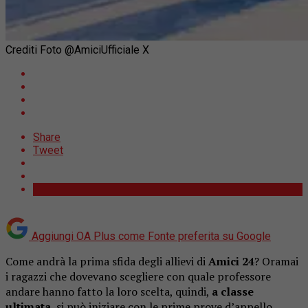
Crediti Foto @AmiciUfficiale X
Share
Tweet
Aggiungi OA Plus come
Fonte preferita su Google
Come andrà la prima sfida degli allievi di
Amici 24
? Oramai
i ragazzi che dovevano scegliere con quale professore
andare hanno fatto la loro scelta, quindi,
a classe
ultimata
, si può iniziare con le prime prove d’appello