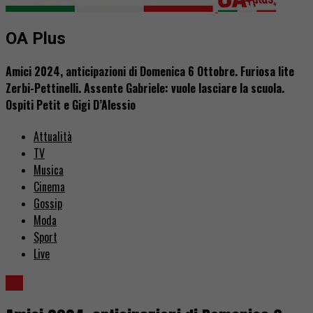
OA Plus
Amici 2024, anticipazioni di Domenica 6 Ottobre. Furiosa lite
Zerbi-Pettinelli. Assente Gabriele: vuole lasciare la scuola.
Ospiti Petit e Gigi D’Alessio
Attualità
TV
Musica
Cinema
Gossip
Moda
Sport
Live
TV