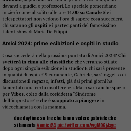
davanti a giudici e professori. Lo speciale pomeridiano
inizierà come al solito alle ore
14.00 su Canale 5
e i
telespettatori non vedono l’ora di sapere cosa succederà,
chi saranno gli
ospiti
e i partecipanti del famosissimo
talent show di Maria De Filippi.
Amici 2024: prime esibizioni e ospiti in studio
Cosa succederà nella prossima puntata di Amici 2024?
Chi
svetterà in cima alle classifiche
che verranno stilate
dopo ogni singola esibizione in studio? E chi sarà presente
in qualità di ospite? Sicuramente, Gabriele, sarà oggetto di
discussione:il ragazzo, infatti, già dai primi giorni ha
lamentato una certa insofferenza. Ma ci sarà anche spazio
per
Vibes
, colto dalla cosiddetta “Sindrome
dell’impostore” e che è
scoppiato a piangere
in
videochiamata con la mamma.
due daytime su tre che fanno vedere gabriele che
si lamenta
#amici24
pic.twitter.com/wgM06jJxyc