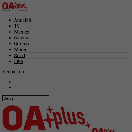
Attualità
TV
Musica
Cinema
Gossip
Moda
Sport
Live
Seguici su