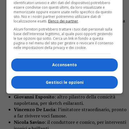
Matteo
).
identificatori univoci e altri dati del dispositivo) potrebbero
essere condivise con questi ultimi, da loro visualizzate e
Francesca Chillemi
: l’attrice, elegante e
memorizzate oppure essere usate nello specifico da questo
affascinante, reduce da successi televisivi.
sito. Noi e i nostri partner potremmo utilizzare dati di
Brenda Lodigiani
: la comica e imitatrice, nota per la
localizzazione esatti.
Elenco dei partner
.
sua energia contagiosa.
Alcuni fornitori potrebbero trattare i tuoi dati personali sulla
Claudia Gerini
: la versatile attrice cinematografica,
base dell'interesse legittimo, al quale puoi opporti gestendo
le tue opzioni qui sotto. Cerca un link in fondo a questa
sempre pronta a stupire.
pagina o nel menu del sito per gestire o revocare il consenso
Noemi
: la potente voce della musica italiana, per
nelle impostazioni della privacy e dei cookie.
momenti di grande emozione canora.
Rocco Hunt
: il rapper salernitano, che ha portato
Acconsento
ritmo e freschezza alla serata.
Francesco Paolantoni
: il mattatore napoletano,
garanzia di risate incontenibili.
Gestisci le opzioni
Herbert Ballerina
: presenza fissa e amico di De
Martino, con il suo umorismo surreale.
Giovanni Esposito
: altro pilastro della comicità
napoletana, per sketch esilaranti.
Vincenzo De Lucia
: l’imitatore straordinario, pronto
a far rivivere voci famose.
Nicola Savino
: il conduttore e comico, per interventi
ironici e brillanti.