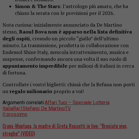
Simon & The Stars
: l’astrologo più amato, che ha
chiuso la serata con le previsioni per il 2026.
Nota curiosa: inizialmente annunciato da De Martino
stesso,
Raoul Bova
non è apparso nella lista definitiva
degli ospiti
, creando un piccolo “giallo” dell’ultimo
minuto.
La trasmissione, prodotta in collaborazione con
Endemol Shine Italy, mescola intrattenimento, musica e
suspense, confermando ancora una volta il suo ruolo di
appuntamento imperdibile
per milioni di italiani in cerca
di fortuna.
Controllate i vostri biglietti: chissà che la Befana non porti
un
regalo milionario
proprio a voi!
Argomenti correlati:
Affari Tuoi – Speciale Lotteria
Italia
Rai1
Stefano De Martino
TV
Il prossimo
Crans-Montana, la madre di Greta Rossetti in live: “Bruciate vive,
streghe” (VIDEO)