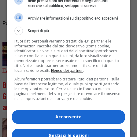
delle prestazioni dei contenuti e degli annunci,
viaggio musicale, con il loro nuovo album "Restate
ricerche sul pubblico, sviluppo di servizi
come siete", che celebra le radici, le esperienze...
Archiviare informazioni su dispositivo e/o accedervi
Pubblicità
Scopri di più
I più letti
I tuoi dati personali verranno trattati da 431 partner e le
informazioni raccolte dal tuo dispositivo (come cookie,
identificatori univoci e altri dati del dispositivo) potrebbero
essere condivise con questi ultimi, da loro visualizzate e
memorizzate oppure essere usate nello specifico da questo
sito. Noi e i nostri partner potremmo utilizzare dati di
TV
1 giorno fa
localizzazione esatti.
Elenco dei partner
.
Alcuni fornitori potrebbero trattare i tuoi dati personali sulla
Ballando con le Stelle 2026, cast chiuso.
base dell'interesse legittimo, al quale puoi opporti gestendo
le tue opzioni qui sotto. Cerca un link in fondo a questa
Giuria rivoluzionata con D’Urso e Presta in
pagina o nel menu del sito per gestire o revocare il consenso
nelle impostazioni della privacy e dei cookie.
arrivo
Acconsento
Gestisci le opzioni