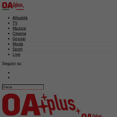
Attualità
TV
Musica
Cinema
Gossip
Moda
Sport
Live
Seguici su