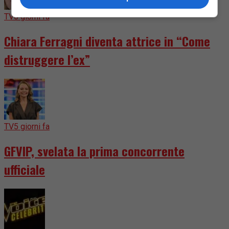
TV
6 giorni fa
Chiara Ferragni diventa attrice in “Come
distruggere l’ex”
TV
5 giorni fa
GFVIP, svelata la prima concorrente
ufficiale