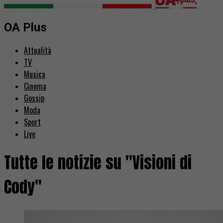
OA Plus
Attualità
TV
Musica
Cinema
Gossip
Moda
Sport
Live
Tutte le notizie su "Visioni di
Cody"