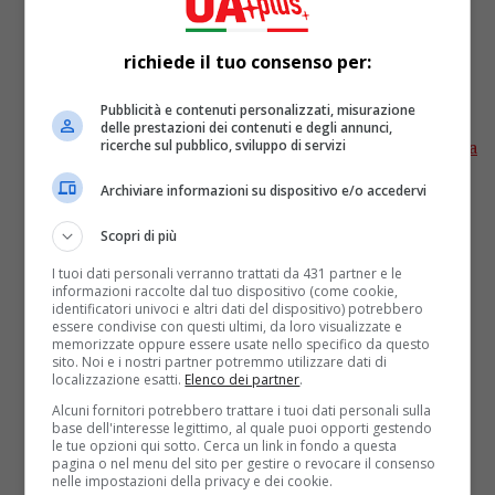
la seconda ragazza svedese travolta
dalla neve
richiede il tuo consenso per:
Pubblicità e contenuti personalizzati, misurazione
Individuato questa mattina il corpo della seconda
delle prestazioni dei contenuti e degli annunci,
sciatrice svedese morta dopo essere stata travolta da
ricerche sul pubblico, sviluppo di servizi
una valanga caduta domenica nel canale degli
Archiviare informazioni su dispositivo e/o accedervi
Spagnoli, in val Veny,...
Scopri di più
I tuoi dati personali verranno trattati da 431 partner e le
informazioni raccolte dal tuo dispositivo (come cookie,
identificatori univoci e altri dati del dispositivo) potrebbero
essere condivise con questi ultimi, da loro visualizzate e
memorizzate oppure essere usate nello specifico da questo
sito. Noi e i nostri partner potremmo utilizzare dati di
localizzazione esatti.
Elenco dei partner
.
Alcuni fornitori potrebbero trattare i tuoi dati personali sulla
base dell'interesse legittimo, al quale puoi opporti gestendo
le tue opzioni qui sotto. Cerca un link in fondo a questa
pagina o nel menu del sito per gestire o revocare il consenso
nelle impostazioni della privacy e dei cookie.