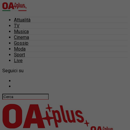
Attualità
TV
Musica
Cinema
Gossip
Moda
Sport
Live
Seguici su