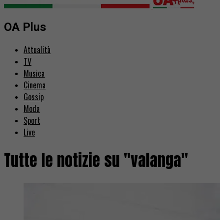
OA Plus
Attualità
TV
Musica
Cinema
Gossip
Moda
Sport
Live
Tutte le notizie su "valanga"