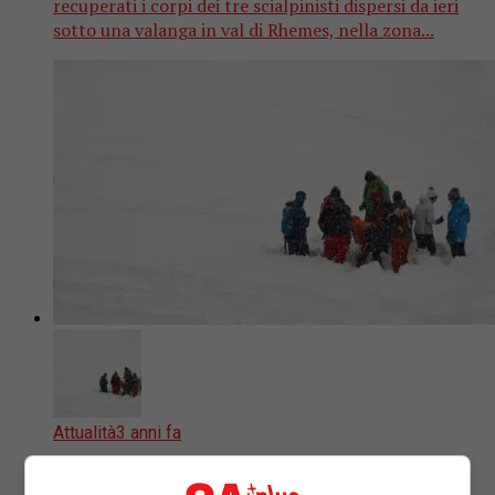
recuperati i corpi dei tre scialpinisti dispersi da ieri
sotto una valanga in val di Rhemes, nella zona...
Attualità
3 anni fa
Valanga a Courmayeur, trovata anche