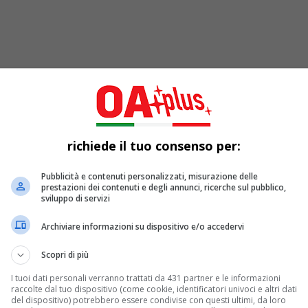
richiede il tuo consenso per:
al via la kermesse. Ad aprire l’evento sarà il
Pubblicità e contenuti personalizzati, misurazione delle
35mila spettatori, 400 contributi video, 1.500 personaggi e mus
prestazioni dei contenuti e degli annunci, ricerche sul pubblico,
sviluppo di servizi
Archiviare informazioni su dispositivo e/o accedervi
Scopri di più
I tuoi dati personali verranno trattati da 431 partner e le informazioni
raccolte dal tuo dispositivo (come cookie, identificatori univoci e altri dati
del dispositivo) potrebbero essere condivise con questi ultimi, da loro