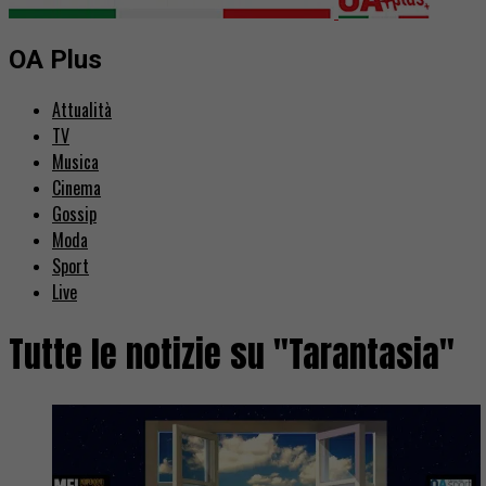
OA Plus
Attualità
TV
Musica
Cinema
Gossip
Moda
Sport
Live
Tutte le notizie su "Tarantasia"