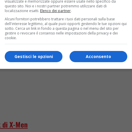
visualizzate e memorizzate oppure essere usate nello specifico da
questo sito. Noi e i nostri partner potremmo utilizzare dati di
localizzazione esatti.
Elenco dei partner
.
truggere l’ex”
Alcuni fornitori potrebbero trattare i tuoi dati personali sulla base
dell'interesse legittimo, al quale puoi opporti gestendo le tue opzioni qui
sotto. Cerca un link in fondo a questa pagina o nel menu del sito per
gestire o revocare il consenso nelle impostazioni della privacy e dei
cookie.
Gestisci le opzioni
Acconsento
 di X-Men