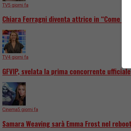
TV
5 giorni fa
Chiara Ferragni diventa attrice in “Come dis
TV
4 giorni fa
GFVIP, svelata la prima concorrente ufficiale
Cinema
5 giorni fa
Samara Weaving sarà Emma Frost nel reboot