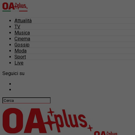
Attualità
TV
Musica
Cinema
Gossip
Moda
Sport
Live
Seguici su