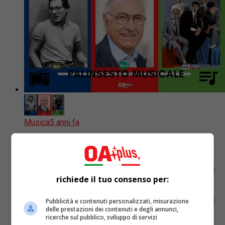
Musica
5 anni fa
Rubrica, PALINSESTO MUSICALE: Enzo
Jannacci, Pippo Baudo, Spandau Ballet
richiede il tuo consenso per:
Dal ritorno di Pippo Baudo per l’Arena di Verona ai
programmi su Enzo Jannacci e Spandau Ballett e poi
Pubblicità e contenuti personalizzati, misurazione
delle prestazioni dei contenuti e degli annunci,
Battiti Live, concerti, documentari e lirica: ecco...
ricerche sul pubblico, sviluppo di servizi