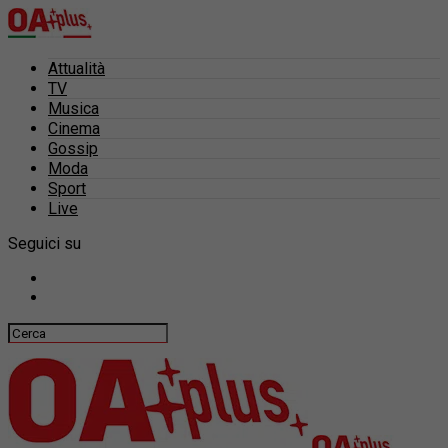
Attualità
TV
Musica
Cinema
Gossip
Moda
Sport
Live
Seguici su