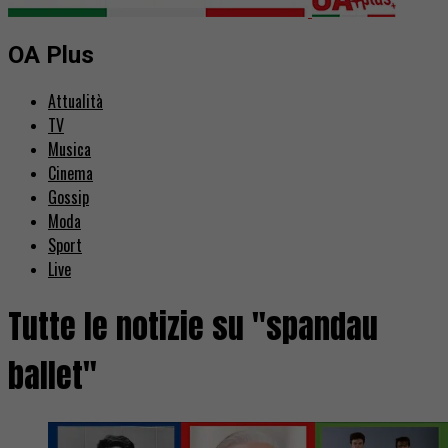
OA Plus
Attualità
TV
Musica
Cinema
Gossip
Moda
Sport
Live
Tutte le notizie su "spandau
ballet"