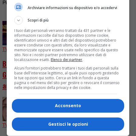
Pubblicità
Archiviare informazioni su dispositivo e/o accedervi
I più letti
Scopri di più
I tuoi dati personali verranno trattati da 431 partner e le
informazioni raccolte dal tuo dispositivo (come cookie,
identificatori univoci e altri dati del dispositivo) potrebbero
essere condivise con questi ultimi, da loro visualizzate e
TV
2 giorni fa
memorizzate oppure essere usate nello specifico da questo
sito. Noi e i nostri partner potremmo utilizzare dati di
localizzazione esatti.
Elenco dei partner
.
Ballando con le Stelle 2026, cast chiuso.
Alcuni fornitori potrebbero trattare i tuoi dati personali sulla
Giuria rivoluzionata con D’Urso e Presta in
base dell'interesse legittimo, al quale puoi opporti gestendo
le tue opzioni qui sotto. Cerca un link in fondo a questa
arrivo
pagina o nel menu del sito per gestire o revocare il consenso
nelle impostazioni della privacy e dei cookie.
Acconsento
Gestisci le opzioni
TV
7 giorni fa