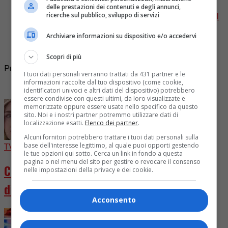
delle prestazioni dei contenuti e degli annunci,
Questa sera va in onda l'ultimo appuntamento con il
ricerche sul pubblico, sviluppo di servizi
talent show che decreterà il vincitore tra Petit,
Archiviare informazioni su dispositivo e/o accedervi
Marisol, Holden, Dustin, Sarah e Mida. Angelina
Mango canterà...
Scopri di più
Pubblicità
I tuoi dati personali verranno trattati da 431 partner e le
informazioni raccolte dal tuo dispositivo (come cookie,
I più letti
identificatori univoci e altri dati del dispositivo) potrebbero
essere condivise con questi ultimi, da loro visualizzate e
memorizzate oppure essere usate nello specifico da questo
sito. Noi e i nostri partner potremmo utilizzare dati di
localizzazione esatti.
Elenco dei partner
.
Alcuni fornitori potrebbero trattare i tuoi dati personali sulla
base dell'interesse legittimo, al quale puoi opporti gestendo
TV
4 giorni fa
le tue opzioni qui sotto. Cerca un link in fondo a questa
pagina o nel menu del sito per gestire o revocare il consenso
Chiara Ferragni diventa attrice in “Come
nelle impostazioni della privacy e dei cookie.
distruggere l’ex”
Acconsento