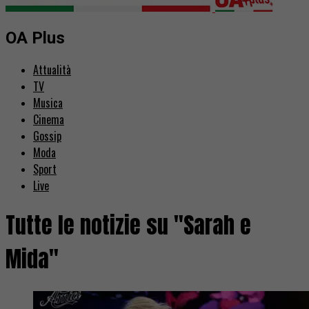
OA Plus
Attualità
TV
Musica
Cinema
Gossip
Moda
Sport
Live
Tutte le notizie su "Sarah e
Mida"