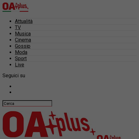
Attualità
TV
Musica
Cinema
Gossip
Moda
Sport
Live
Seguici su