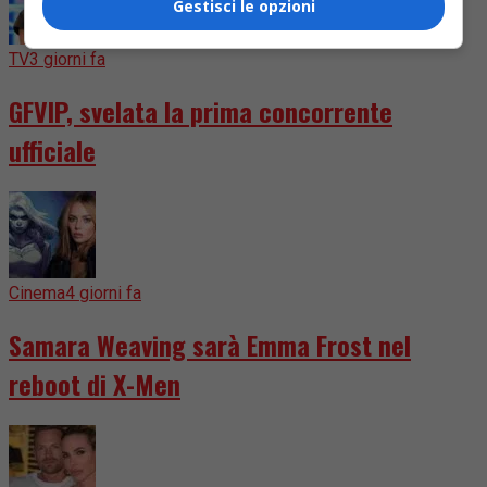
Gestisci le opzioni
TV
3 giorni fa
GFVIP, svelata la prima concorrente
ufficiale
Cinema
4 giorni fa
Samara Weaving sarà Emma Frost nel
reboot di X-Men