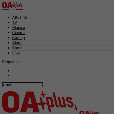
Attualità
TV
Musica
Cinema
Gossip
Moda
Sport
Live
Seguici su