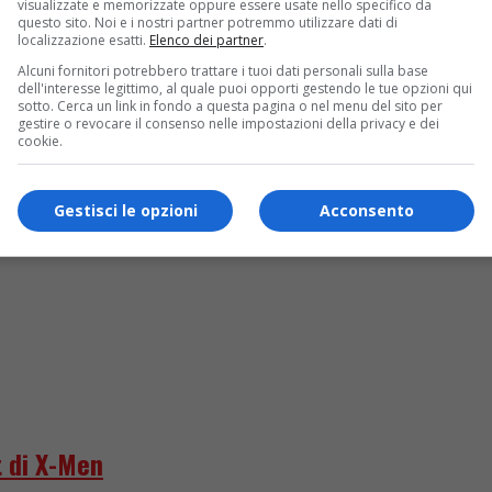
visualizzate e memorizzate oppure essere usate nello specifico da
questo sito. Noi e i nostri partner potremmo utilizzare dati di
localizzazione esatti.
Elenco dei partner
.
truggere l’ex”
Alcuni fornitori potrebbero trattare i tuoi dati personali sulla base
dell'interesse legittimo, al quale puoi opporti gestendo le tue opzioni qui
sotto. Cerca un link in fondo a questa pagina o nel menu del sito per
gestire o revocare il consenso nelle impostazioni della privacy e dei
cookie.
Gestisci le opzioni
Acconsento
 di X-Men