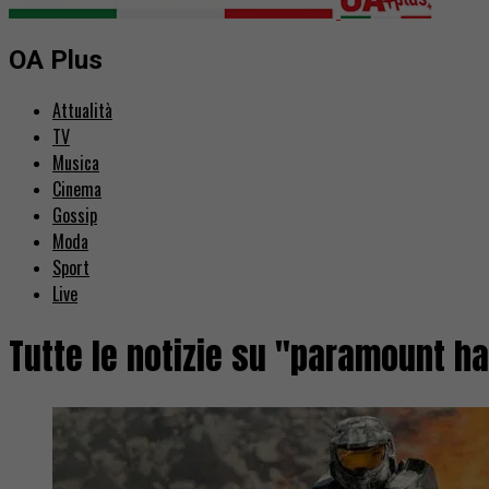
OA Plus
Attualità
TV
Musica
Cinema
Gossip
Moda
Sport
Live
Tutte le notizie su "paramount ha