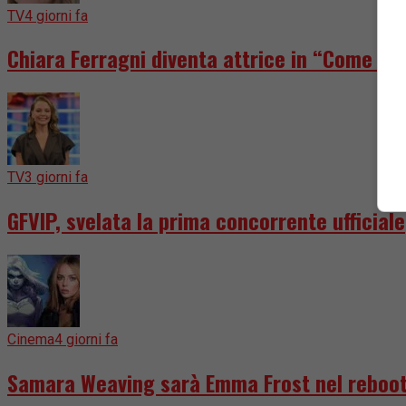
TV
4 giorni fa
Chiara Ferragni diventa attrice in “Come dis
TV
3 giorni fa
GFVIP, svelata la prima concorrente ufficiale
Cinema
4 giorni fa
Samara Weaving sarà Emma Frost nel reboot