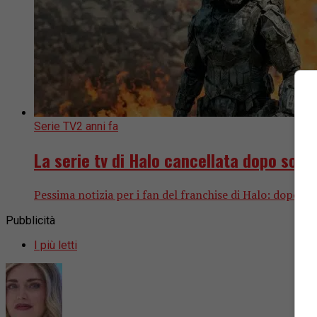
Serie TV
2 anni fa
La serie tv di Halo cancellata dopo sole
Pessima notizia per i fan del franchise di Halo: dopo la
Pubblicità
I più letti