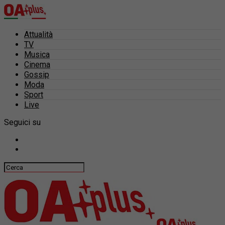
Attualità
TV
Musica
Cinema
Gossip
Moda
Sport
Live
Seguici su