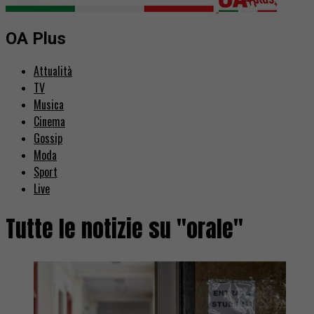
OA Plus
Attualità
TV
Musica
Cinema
Gossip
Moda
Sport
Live
Tutte le notizie su "orale"