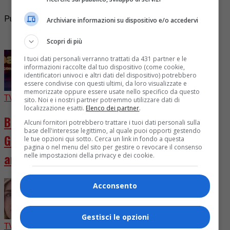
Pubblicità
Archiviare informazioni su dispositivo e/o accedervi
I più letti
Scopri di più
I tuoi dati personali verranno trattati da 431 partner e le
informazioni raccolte dal tuo dispositivo (come cookie,
identificatori univoci e altri dati del dispositivo) potrebbero
essere condivise con questi ultimi, da loro visualizzate e
memorizzate oppure essere usate nello specifico da questo
TV
2 giorni fa
sito. Noi e i nostri partner potremmo utilizzare dati di
localizzazione esatti.
Elenco dei partner
.
Ballando con le Stelle 2026, cast chiuso.
Alcuni fornitori potrebbero trattare i tuoi dati personali sulla
base dell'interesse legittimo, al quale puoi opporti gestendo
Giuria rivoluzionata con D’Urso e Presta in
le tue opzioni qui sotto. Cerca un link in fondo a questa
pagina o nel menu del sito per gestire o revocare il consenso
arrivo
nelle impostazioni della privacy e dei cookie.
Acconsento
Gestisci le opzioni
TV
7 giorni fa