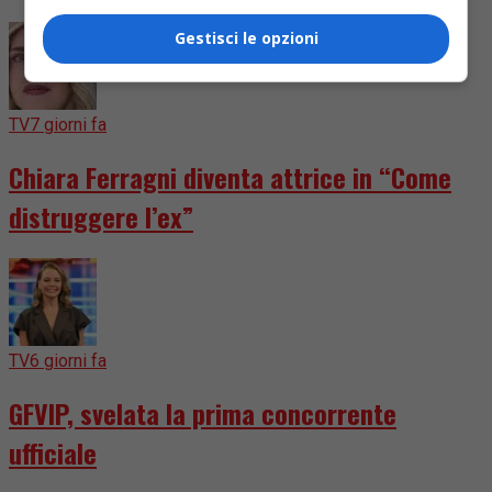
Gestisci le opzioni
TV
7 giorni fa
Chiara Ferragni diventa attrice in “Come
distruggere l’ex”
TV
6 giorni fa
GFVIP, svelata la prima concorrente
ufficiale