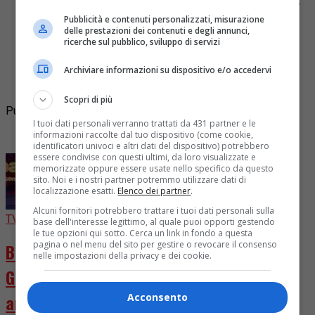
17!
Pubblicità e contenuti personalizzati, misurazione
delle prestazioni dei contenuti e degli annunci,
ricerche sul pubblico, sviluppo di servizi
Come ogni venerdì, torna l’appuntamento con lo
show tv “Luce Social Club”. Tra gli ospiti annunciati
Archiviare informazioni su dispositivo e/o accedervi
per la puntata del 17 giugno, in cui si parlerà...
Scopri di più
Pubblicità
I tuoi dati personali verranno trattati da 431 partner e le
informazioni raccolte dal tuo dispositivo (come cookie,
I più letti
identificatori univoci e altri dati del dispositivo) potrebbero
essere condivise con questi ultimi, da loro visualizzate e
memorizzate oppure essere usate nello specifico da questo
sito. Noi e i nostri partner potremmo utilizzare dati di
localizzazione esatti.
Elenco dei partner
.
Alcuni fornitori potrebbero trattare i tuoi dati personali sulla
TV
2 giorni fa
base dell'interesse legittimo, al quale puoi opporti gestendo
le tue opzioni qui sotto. Cerca un link in fondo a questa
pagina o nel menu del sito per gestire o revocare il consenso
Ballando con le Stelle 2026, cast chiuso.
nelle impostazioni della privacy e dei cookie.
Giuria rivoluzionata con D’Urso e Presta in
arrivo
Acconsento