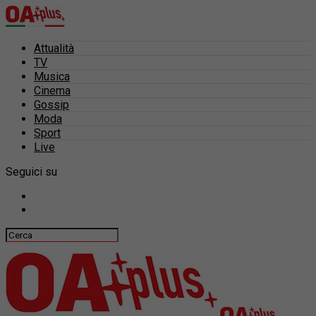
Attualità
TV
Musica
Cinema
Gossip
Moda
Sport
Live
Seguici su