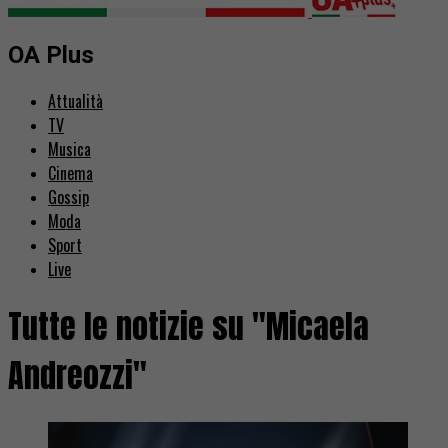
OA Plus
Attualità
TV
Musica
Cinema
Gossip
Moda
Sport
Live
Tutte le notizie su "Micaela
Andreozzi"