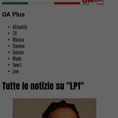
OA Plus
Attualità
TV
Musica
Cinema
Gossip
Moda
Sport
Live
Tutte le notizie su "LP1"