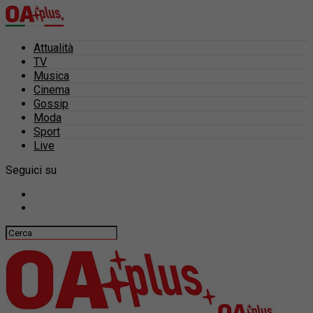
Attualità
TV
Musica
Cinema
Gossip
Moda
Sport
Live
Seguici su