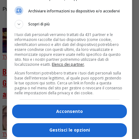
Pubblicità
Archiviare informazioni su dispositivo e/o accedervi
I più letti
Scopri di più
I tuoi dati personali verranno trattati da 431 partner e le
informazioni raccolte dal tuo dispositivo (come cookie,
identificatori univoci e altri dati del dispositivo) potrebbero
essere condivise con questi ultimi, da loro visualizzate e
memorizzate oppure essere usate nello specifico da questo
TV
2 giorni fa
sito. Noi e i nostri partner potremmo utilizzare dati di
localizzazione esatti.
Elenco dei partner
.
Ballando con le Stelle 2026, cast chiuso.
Alcuni fornitori potrebbero trattare i tuoi dati personali sulla
base dell'interesse legittimo, al quale puoi opporti gestendo
Giuria rivoluzionata con D’Urso e Presta in
le tue opzioni qui sotto. Cerca un link in fondo a questa
pagina o nel menu del sito per gestire o revocare il consenso
arrivo
nelle impostazioni della privacy e dei cookie.
Acconsento
Gestisci le opzioni
TV
6 giorni fa