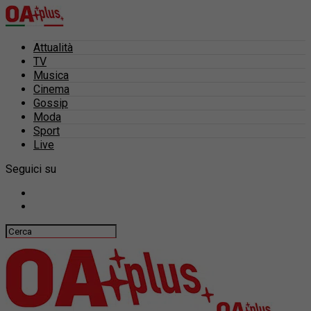
Attualità
TV
Musica
Cinema
Gossip
Moda
Sport
Live
Seguici su