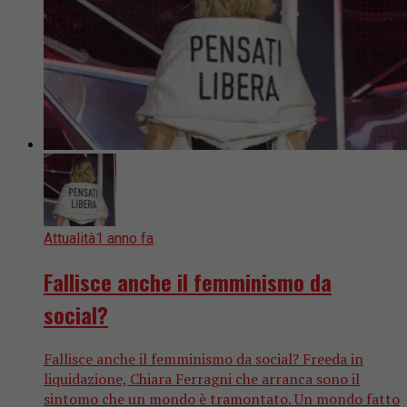
Attualità
1 anno fa
Fallisce anche il femminismo da
social?
Fallisce anche il femminismo da social? Freeda in
liquidazione, Chiara Ferragni che arranca sono il
sintomo che un mondo è tramontato. Un mondo fatto