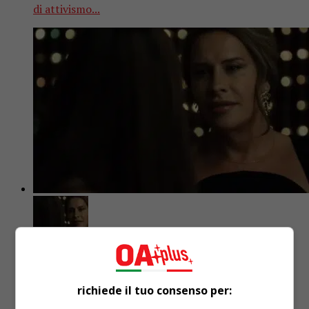
di attivismo...
Attualità
2 anni fa
E’ finita l’era woke?
richiede il tuo consenso per: