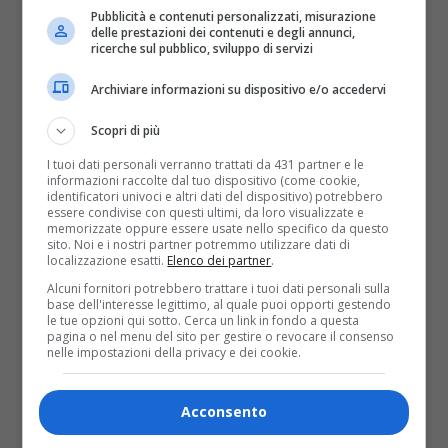
Pubblicità e contenuti personalizzati, misurazione
E' finita l'era woke? La fine dei sussidi statali ai
delle prestazioni dei contenuti e degli annunci,
prodotti culturali attenti alle minoranze è la fine di
ricerche sul pubblico, sviluppo di servizi
un'era, segnata da luci ed ombre. La...
Archiviare informazioni su dispositivo e/o accedervi
Scopri di più
I tuoi dati personali verranno trattati da 431 partner e le
informazioni raccolte dal tuo dispositivo (come cookie,
identificatori univoci e altri dati del dispositivo) potrebbero
essere condivise con questi ultimi, da loro visualizzate e
memorizzate oppure essere usate nello specifico da questo
sito. Noi e i nostri partner potremmo utilizzare dati di
localizzazione esatti.
Elenco dei partner
.
Alcuni fornitori potrebbero trattare i tuoi dati personali sulla
base dell'interesse legittimo, al quale puoi opporti gestendo
le tue opzioni qui sotto. Cerca un link in fondo a questa
pagina o nel menu del sito per gestire o revocare il consenso
nelle impostazioni della privacy e dei cookie.
Esteri
5 anni fa
Acconsento