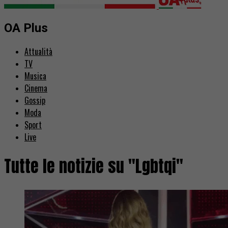
OA Plus
Attualità
TV
Musica
Cinema
Gossip
Moda
Sport
Live
Tutte le notizie su "Lgbtqi"