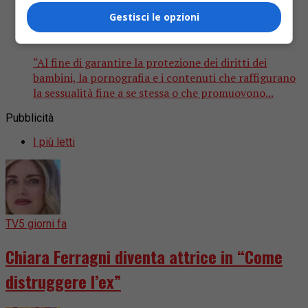
La censura ungherese ai contenuti
Gestisci le opzioni
“gender” è per il bene dei bambini
“Al fine di garantire la protezione dei diritti dei
bambini, la pornografia e i contenuti che raffigurano
la sessualità fine a se stessa o che promuovono...
Pubblicità
I più letti
TV
5 giorni fa
Chiara Ferragni diventa attrice in “Come
distruggere l’ex”