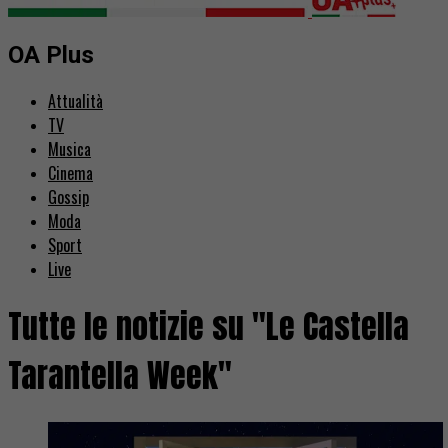
OA Plus
Attualità
TV
Musica
Cinema
Gossip
Moda
Sport
Live
Tutte le notizie su "Le Castella
Tarantella Week"