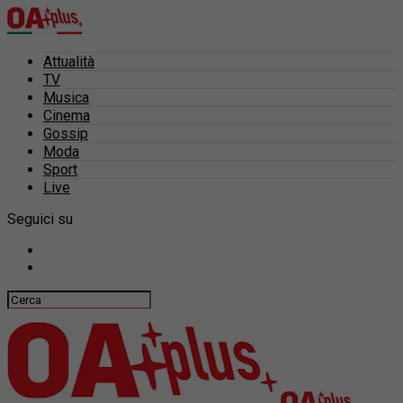
Attualità
TV
Musica
Cinema
Gossip
Moda
Sport
Live
Seguici su