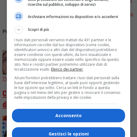
Dopo il grande successo de L’Italia in una Stanza con
ricerche sul pubblico, sviluppo di servizi
235mila spettatori, 400 contributi video, 1.500
personaggi e musicisti del mondo della musica e dello
Archiviare informazioni su dispositivo e/o accedervi
sport...
Scopri di più
Pubblicità
I tuoi dati personali verranno trattati da 431 partner e le
I più letti
informazioni raccolte dal tuo dispositivo (come cookie,
identificatori univoci e altri dati del dispositivo) potrebbero
essere condivise con questi ultimi, da loro visualizzate e
memorizzate oppure essere usate nello specifico da questo
sito. Noi e i nostri partner potremmo utilizzare dati di
localizzazione esatti.
Elenco dei partner
.
Alcuni fornitori potrebbero trattare i tuoi dati personali sulla
TV
4 giorni fa
base dell'interesse legittimo, al quale puoi opporti gestendo
le tue opzioni qui sotto. Cerca un link in fondo a questa
Chiara Ferragni diventa attrice in “Come
pagina o nel menu del sito per gestire o revocare il consenso
nelle impostazioni della privacy e dei cookie.
distruggere l’ex”
Acconsento
Gestisci le opzioni