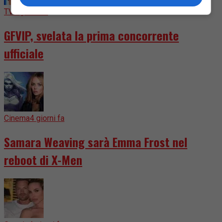
TV
3 giorni fa
GFVIP, svelata la prima concorrente
ufficiale
Cinema
4 giorni fa
Samara Weaving sarà Emma Frost nel
reboot di X-Men