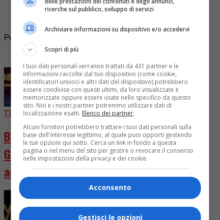
delle prestazioni dei contenuti e degli annunci,
scoprire chi sarà il prossimo eliminato bisognerà
ricerche sul pubblico, sviluppo di servizi
aspettare
Archiviare informazioni su dispositivo e/o accedervi
Pubblicità
Scopri di più
I più letti
I tuoi dati personali verranno trattati da 431 partner e le
informazioni raccolte dal tuo dispositivo (come cookie,
identificatori univoci e altri dati del dispositivo) potrebbero
essere condivise con questi ultimi, da loro visualizzate e
memorizzate oppure essere usate nello specifico da questo
sito. Noi e i nostri partner potremmo utilizzare dati di
TV
3 giorni fa
localizzazione esatti.
Elenco dei partner
.
Alcuni fornitori potrebbero trattare i tuoi dati personali sulla
Ballando con le Stelle 2026, cast chiuso.
base dell'interesse legittimo, al quale puoi opporti gestendo
le tue opzioni qui sotto. Cerca un link in fondo a questa
Giuria rivoluzionata con D’Urso e Presta in
pagina o nel menu del sito per gestire o revocare il consenso
nelle impostazioni della privacy e dei cookie.
arrivo
Acconsento
Gestisci le opzioni