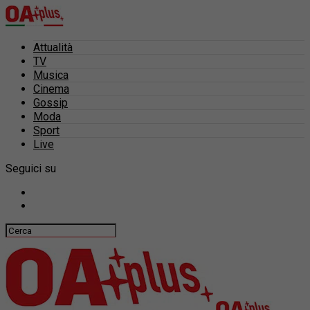
Attualità
TV
Musica
Cinema
Gossip
Moda
Sport
Live
Seguici su