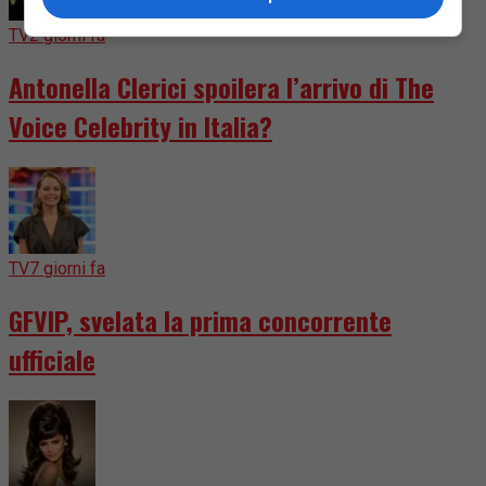
TV
2 giorni fa
Antonella Clerici spoilera l’arrivo di The
Voice Celebrity in Italia?
TV
7 giorni fa
GFVIP, svelata la prima concorrente
ufficiale