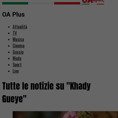
OA Plus
Attualità
TV
Musica
Cinema
Gossip
Moda
Sport
Live
Tutte le notizie su "Khady
Gueye"