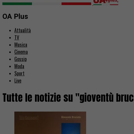
OA Plus
Attualità
TV
Musica
Cinema
Gossip
Moda
Sport
Live
Tutte le notizie su "gioventù bruc