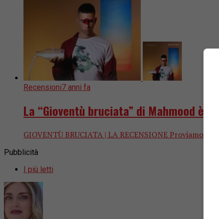
Recensioni
7 anni fa
La “Gioventù bruciata” di Mahmood è il m
GIOVENTÙ BRUCIATA | LA RECENSIONE Proviamo a immagin
Pubblicità
I più letti