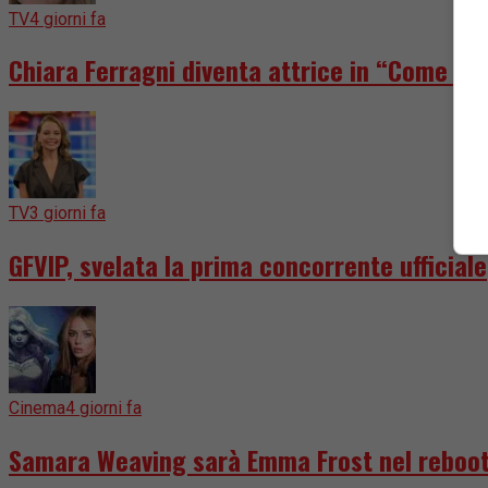
TV
4 giorni fa
Chiara Ferragni diventa attrice in “Come dis
TV
3 giorni fa
GFVIP, svelata la prima concorrente ufficiale
Cinema
4 giorni fa
Samara Weaving sarà Emma Frost nel reboot