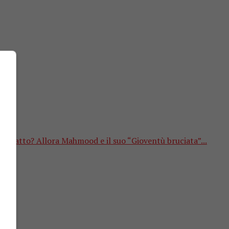
Fatto? Allora Mahmood e il suo “Gioventù bruciata”...