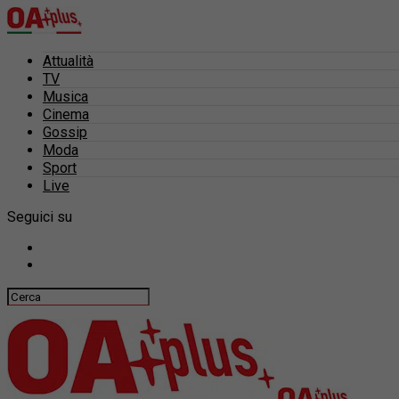
Attualità
TV
Musica
Cinema
Gossip
Moda
Sport
Live
Seguici su