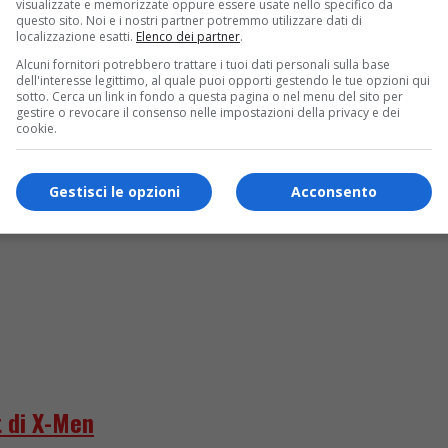
visualizzate e memorizzate oppure essere usate nello specifico da
questo sito. Noi e i nostri partner potremmo utilizzare dati di
localizzazione esatti.
Elenco dei partner
.
truggere l’ex”
Alcuni fornitori potrebbero trattare i tuoi dati personali sulla base
dell'interesse legittimo, al quale puoi opporti gestendo le tue opzioni qui
sotto. Cerca un link in fondo a questa pagina o nel menu del sito per
gestire o revocare il consenso nelle impostazioni della privacy e dei
cookie.
Gestisci le opzioni
Acconsento
 di X-Men