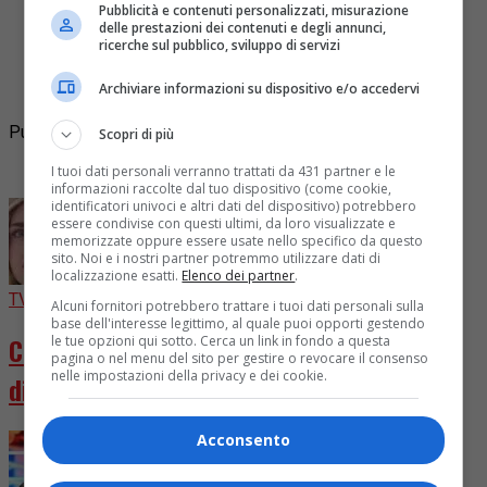
Pubblicità e contenuti personalizzati, misurazione
delle prestazioni dei contenuti e degli annunci,
E’ morto trafitto da 200 punture di api. E’ stato
ricerche sul pubblico, sviluppo di servizi
trovato in un campo a Costa Volpino (Bergamo) il
Archiviare informazioni su dispositivo e/o accedervi
corpo senza vita di un uomo di...
Pubblicità
Scopri di più
I più letti
I tuoi dati personali verranno trattati da 431 partner e le
informazioni raccolte dal tuo dispositivo (come cookie,
identificatori univoci e altri dati del dispositivo) potrebbero
essere condivise con questi ultimi, da loro visualizzate e
memorizzate oppure essere usate nello specifico da questo
sito. Noi e i nostri partner potremmo utilizzare dati di
localizzazione esatti.
Elenco dei partner
.
TV
6 giorni fa
Alcuni fornitori potrebbero trattare i tuoi dati personali sulla
base dell'interesse legittimo, al quale puoi opporti gestendo
Chiara Ferragni diventa attrice in “Come
le tue opzioni qui sotto. Cerca un link in fondo a questa
pagina o nel menu del sito per gestire o revocare il consenso
nelle impostazioni della privacy e dei cookie.
distruggere l’ex”
Acconsento