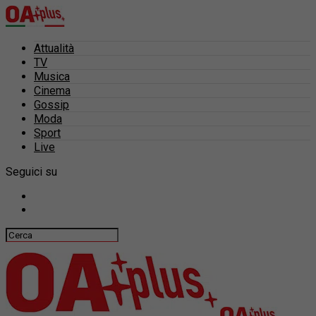
Attualità
TV
Musica
Cinema
Gossip
Moda
Sport
Live
Seguici su