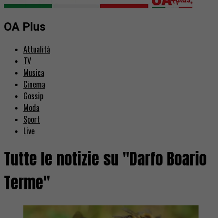
OA Plus
Attualità
TV
Musica
Cinema
Gossip
Moda
Sport
Live
Tutte le notizie su "Darfo Boario
Terme"