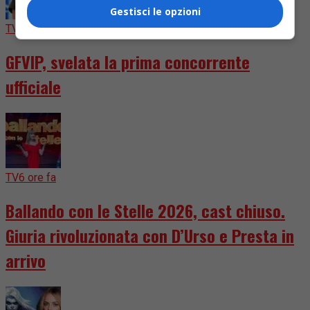
Gestisci le opzioni
TV
5 giorni fa
GFVIP, svelata la prima concorrente
ufficiale
TV
6 ore fa
Ballando con le Stelle 2026, cast chiuso.
Giuria rivoluzionata con D’Urso e Presta in
arrivo