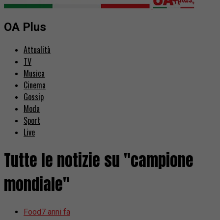
OA Plus
Attualità
TV
Musica
Cinema
Gossip
Moda
Sport
Live
Tutte le notizie su "campione
mondiale"
Food
7 anni fa