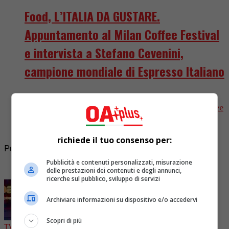
Food, L’ITALIA DA GUSTARE.
Appuntamento al Milan Coffee Festival
e intervista a Stefano Cevenini,
campione mondiale di Espresso Italiano
Uno dei prossimi eventi da non perdere
assolutamente, è la seconda edizione del Milan Coffee
Festival. Dopo il grande successo dello scorso anno,
arriva la kermesse...
richiede il tuo consenso per:
Pubblicità
Pubblicità e contenuti personalizzati, misurazione
I più letti
delle prestazioni dei contenuti e degli annunci,
ricerche sul pubblico, sviluppo di servizi
Archiviare informazioni su dispositivo e/o accedervi
Scopri di più
TV
1 giorno fa