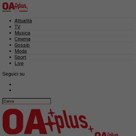
Attualità
TV
Musica
Cinema
Gossip
Moda
Sport
Live
Seguici su