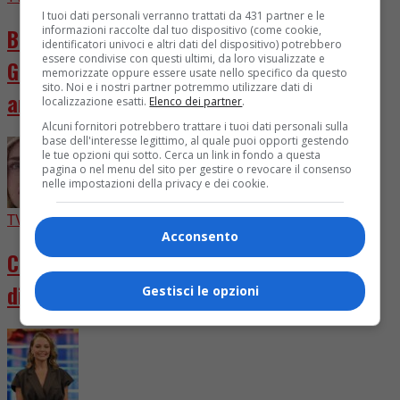
I tuoi dati personali verranno trattati da 431 partner e le
informazioni raccolte dal tuo dispositivo (come cookie,
Ballando con le Stelle 2026, cast chiuso.
identificatori univoci e altri dati del dispositivo) potrebbero
essere condivise con questi ultimi, da loro visualizzate e
Giuria rivoluzionata con D’Urso e Presta in
memorizzate oppure essere usate nello specifico da questo
sito. Noi e i nostri partner potremmo utilizzare dati di
arrivo
localizzazione esatti.
Elenco dei partner
.
Alcuni fornitori potrebbero trattare i tuoi dati personali sulla
base dell'interesse legittimo, al quale puoi opporti gestendo
le tue opzioni qui sotto. Cerca un link in fondo a questa
pagina o nel menu del sito per gestire o revocare il consenso
nelle impostazioni della privacy e dei cookie.
TV
6 giorni fa
Acconsento
Chiara Ferragni diventa attrice in “Come
distruggere l’ex”
Gestisci le opzioni