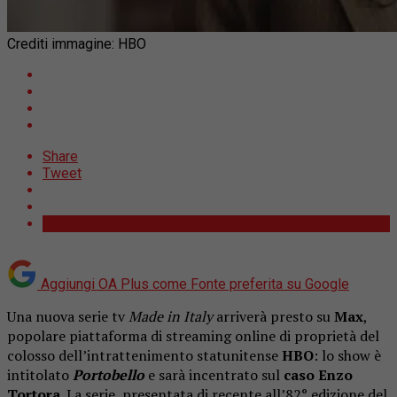
Crediti immagine: HBO
Share
Tweet
Aggiungi OA Plus come
Fonte preferita su Google
Una nuova serie tv
Made in Italy
arriverà presto su
Max
,
popolare piattaforma di streaming online di proprietà del
colosso dell’intrattenimento statunitense
HBO
: lo show è
intitolato
Portobello
e sarà incentrato sul
caso Enzo
Tortora
. La serie, presentata di recente all’82° edizione del