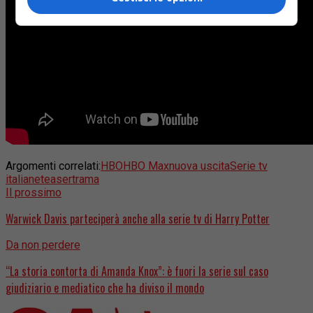
Argomenti correlati:
HBO
HBO Max
nuova uscita
Serie tv
italiane
teaser
trama
Il prossimo
Warwick Davis parteciperà anche alla serie tv di Harry Potter
Da non perdere
“La storia contorta di Amanda Knox”: è fuori la serie sul caso
giudiziario e mediatico che ha diviso il mondo