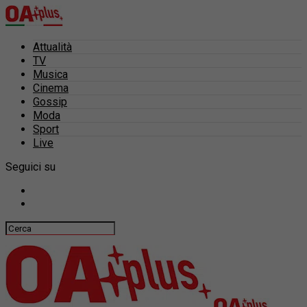
Attualità
TV
Musica
Cinema
Gossip
Moda
Sport
Live
Seguici su