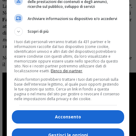
delle prestazioni dei contenuti e degli annunci,
La clamorosa vicenda è appunto nota come “caso Tortora”.
ricerche sul pubblico, sviluppo di servizi
Nella serie il celebre conduttore di
Portobello
ha il volto di
Archiviare informazioni su dispositivo e/o accedervi
Fabrizio Gifuni
, vincitore del David di Donatello al miglior
attore non protagonista per
Il capitale umano
e del David
Scopri di più
di Donatello al miglior attore protagonista per
Esterno
notte
(il film del 2023 di Marco Bellocchio incentrato sul
I tuoi dati personali verranno trattati da 431 partner e le
rapimento di Aldo Moro).
informazioni raccolte dal tuo dispositivo (come cookie,
identificatori univoci e altri dati del dispositivo) potrebbero
essere condivise con questi ultimi, da loro visualizzate e
Negli scorsi giorni la casa di produzione ha rilasciato anche
memorizzate oppure essere usate nello specifico da questo
il primo
TEASER UFFICIALE
(che riportiamo di seguito).
sito. Noi e i nostri partner potremmo utilizzare dati di
localizzazione esatti.
Elenco dei partner
.
Alcuni fornitori potrebbero trattare i tuoi dati personali sulla
base dell'interesse legittimo, al quale puoi opporti gestendo
le tue opzioni qui sotto. Cerca un link in fondo a questa
pagina o nel menu del sito per gestire o revocare il consenso
nelle impostazioni della privacy e dei cookie.
Acconsento
Gestisci le opzioni