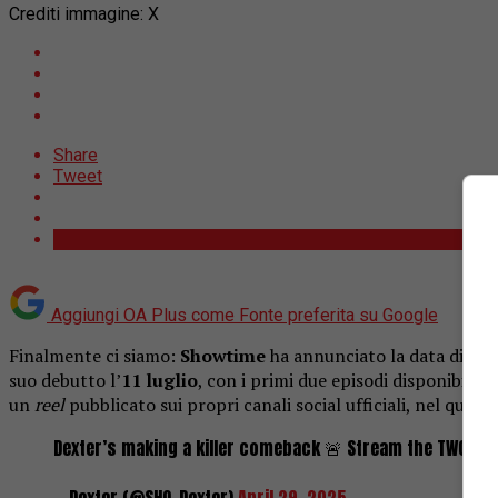
Crediti immagine: X
Share
Tweet
Aggiungi OA Plus come
Fonte preferita su Google
Finalmente ci siamo:
Showtime
ha annunciato la data di usci
suo debutto l’
11 luglio
, con i primi due episodi disponibili
un
reel
pubblicato sui propri canali social ufficiali, nel quale
Dexter’s making a killer comeback 🚨 Stream the TWO ep
— Dexter (@SHO_Dexter)
April 29, 2025