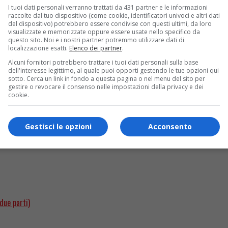
I tuoi dati personali verranno trattati da 431 partner e le informazioni
raccolte dal tuo dispositivo (come cookie, identificatori univoci e altri dati
’attesissimo sequel della serie targata Showtime
del dispositivo) potrebbero essere condivise con questi ultimi, da loro
visualizzate e memorizzate oppure essere usate nello specifico da
questo sito. Noi e i nostri partner potremmo utilizzare dati di
l
cast
della serie. Un cast decisamente interessante, al centro
localizzazione esatti.
Elenco dei partner
.
rpreti di alto livello come
Uma Thruman
, famosa per innumer
Alcuni fornitori potrebbero trattare i tuoi dati personali sulla base
pretato Barney nella sitcom
How I Met Your Mother
. Presenti 
dell'interesse legittimo, al quale puoi opporti gestendo le tue opzioni qui
la Marvel
Jessica Jones
) ed
Eric Stonestreet
(volto di
Modern F
sotto. Cerca un link in fondo a questa pagina o nel menu del sito per
gestire o revocare il consenso nelle impostazioni della privacy e dei
le
, andata in onda dal 2006 al 2013 per un totale di otto stagi
cookie.
rgan e Harrison Morgan). Anche il regista,
Marcos Siega
, è lo 
inali fuggiti alla giustizia.
Gestisci le opzioni
Acconsento
due parti)