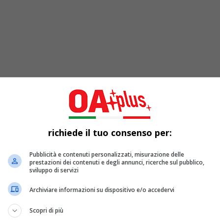
richiede il tuo consenso per:
Pubblicità e contenuti personalizzati, misurazione delle
ta di
Dexter: Resurrection
. L’attesissimo
sequel
della serie tv
prestazioni dei contenuti e degli annunci, ricerche sul pubblico,
 in anteprima sulla piattaforma di streaming online
Paramount 
sviluppo di servizi
 si vede l’iconico protagonista leggere un articolo di giornale ch
Archiviare informazioni su dispositivo e/o accedervi
isode premiere of
#DexterResurrection
on July 11 on
#Paramount
Scopri di più