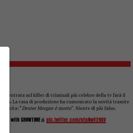
 incentrata sul killer di criminali più celebre della tv farà il
Plus
. La casa di produzione ha comunicato la novità tramite
e recita: “
Dexter Morgan è morto
“. Niente di più falso.
Plus
with SHOWTIME🩸
pic.twitter.com/nEpNwV2HQV