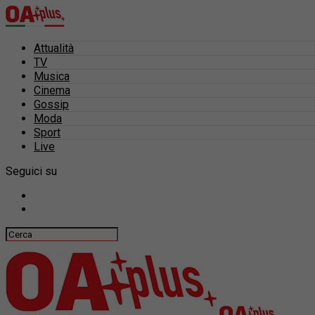
Attualità
TV
Musica
Cinema
Gossip
Moda
Sport
Live
Seguici su