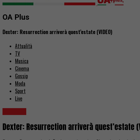
OA Plus
Dexter: Resurrection arriverà quest’estate (VIDEO)
Attualità
TV
Musica
Cinema
Gossip
Moda
Sport
Live
Serie TV
Dexter: Resurrection arriverà quest’estate (