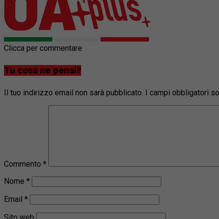
Clicca per commentare
Tu cosa ne pensi?
Il tuo indirizzo email non sarà pubblicato.
I campi obbligatori 
Commento
*
Nome
*
Email
*
Sito web