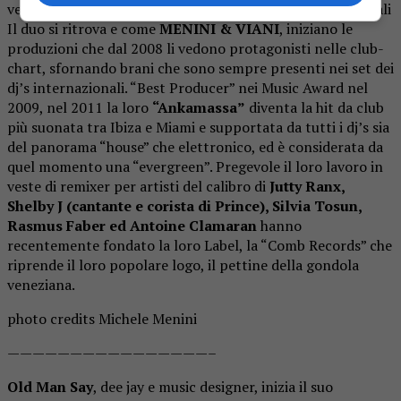
vendendo milioni di copie. Dopo tante esperienze personali
Il duo si ritrova e come
MENINI & VIANI
, iniziano le
produzioni che dal 2008 li vedono protagonisti nelle club-
chart, sfornando brani che sono sempre presenti nei set dei
dj’s internazionali. “Best Producer” nei Music Award nel
2009, nel 2011 la loro
“Ankamassa”
diventa la hit da club
più suonata tra Ibiza e Miami e supportata da tutti i dj’s sia
del panorama “house” che elettronico, ed è considerata da
quel momento una “evergreen”. Pregevole il loro lavoro in
veste di remixer per artisti del calibro di
Jutty Ranx,
Shelby J (cantante e corista di Prince), Silvia Tosun,
Rasmus Faber ed Antoine Clamaran
hanno
recentemente fondato la loro Label, la “Comb Records” che
riprende il loro popolare logo, il pettine della gondola
veneziana.
photo credits Michele Menini
————————————————–
Old Man Say
, dee jay e music designer, inizia il suo