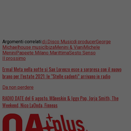
Argomenti correlati:
d.j.
Disco Music
dj producer
George
Michael
house music
Ibiza
Menini & Viani
Michele
Menini
Papeete Milano Marittima
Sesto Senso
Il prossimo
Ermal Meta nella notte si San Lorenzo esce a sorpresa con il nuovo
brano per l’estate 2021: le “Stelle cadenti” arrivano in radio
Da non perdere
RADIO DATE del 6 agosto. Måneskin & Iggy Pop, Jorja Smith, The
Weekend, Nico LaOnda, Finneas