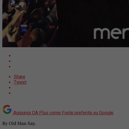
Share
Tweet
Aggiungi OA Plus come
Fonte preferita su Google
By Old Man Say.