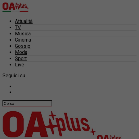
Attualità
TV
Musica
Cinema
Gossip
Moda
Sport
Live
Seguici su