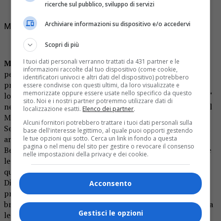
ricerche sul pubblico, sviluppo di servizi
Archiviare informazioni su dispositivo e/o accedervi
Menini & Viani
Scopri di più
I tuoi dati personali verranno trattati da 431 partner e le
MENINI & VIANI
a questo punto vanno presentati
.
Un
informazioni raccolte dal tuo dispositivo (come cookie,
percorso per entrambi iniziato negli anni ’80, d.j.’s e
identificatori univoci e altri dati del dispositivo) potrebbero
produttori, nativi di Venezia. Una carriera che parte da
essere condivise con questi ultimi, da loro visualizzate e
memorizzate oppure essere usate nello specifico da questo
lontano, esibendosi inizialmente come disc-jockey “single“
sito. Noi e i nostri partner potremmo utilizzare dati di
nei migliori club italiani e, per citarne alcuni, ricordiamo Il
localizzazione esatti.
Elenco dei partner
.
Muretto di Jesolo, Molo5 e Area City di Venezia, Fura e
Alcuni fornitori potrebbero trattare i tuoi dati personali sulla
Sesto Senso di Desenzano, Fitzcarraldo ad Arezzo, fino ad
base dell'interesse legittimo, al quale puoi opporti gestendo
arrivare, in questi ultimi anni, alle consolle di Papeete
le tue opzioni qui sotto. Cerca un link in fondo a questa
pagina o nel menu del sito per gestire o revocare il consenso
Beach e Villa Papeete di Milano Marittima. Numerosissime
nelle impostazioni della privacy e dei cookie.
le one-night in versione dj-guest in tutto il mondo fra le
quali ricordiamo anche le presenze nei club di Ibiza a “El
Divino” e “Bora Bora”.
Gianluca Viani
è anche uno dei
Acconsento
produttori del gruppo
“Livin Joy”
che nel 1995, con il
brano “Dreamer”, e nel 1996 con “Don’t Stop Movin” scala
Gestisci le opzioni
le classifiche inglesi e statunitensi per diverse settimane