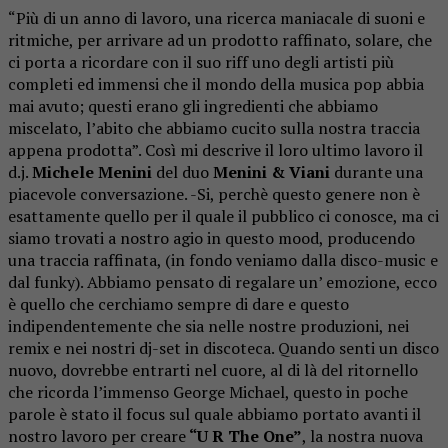
“Più di un anno di lavoro, una ricerca maniacale di suoni e
ritmiche, per arrivare ad un prodotto raffinato, solare, che
ci porta a ricordare con il suo riff uno degli artisti più
completi ed immensi che il mondo della musica pop abbia
mai avuto; questi erano gli ingredienti che abbiamo
miscelato, l’abito che abbiamo cucito sulla nostra traccia
appena prodotta”. Così mi descrive il loro ultimo lavoro il
d.j.
Michele Menini
del duo
Menini & Viani
durante una
piacevole conversazione. -Si, perchè questo genere non è
esattamente quello per il quale il pubblico ci conosce, ma ci
siamo trovati a nostro agio in questo mood, producendo
una traccia raffinata, (in fondo veniamo dalla disco-music e
dal funky). Abbiamo pensato di regalare un’ emozione, ecco
è quello che cerchiamo sempre di dare e questo
indipendentemente che sia nelle nostre produzioni, nei
remix e nei nostri dj-set in discoteca. Quando senti un disco
nuovo, dovrebbe entrarti nel cuore, al di là del ritornello
che ricorda l’immenso George Michael, questo in poche
parole è stato il focus sul quale abbiamo portato avanti il
nostro lavoro per creare
“U R The One”
, la nostra nuova