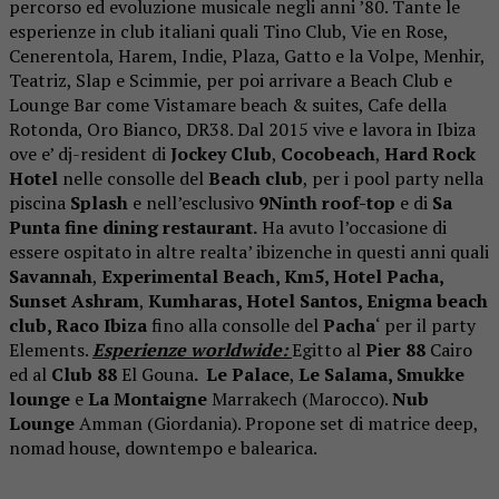
percorso ed evoluzione musicale negli anni ’80. Tante le
esperienze in club italiani quali Tino Club, Vie en Rose,
Cenerentola, Harem, Indie, Plaza, Gatto e la Volpe, Menhir,
Teatriz, Slap e Scimmie, per poi arrivare a Beach Club e
Lounge Bar come Vistamare beach & suites, Cafe della
Rotonda, Oro Bianco, DR38. Dal 2015 vive e lavora in Ibiza
ove e’ dj-resident di
Jockey Club
,
Cocobeach
,
Hard Rock
Hotel
nelle consolle del
Beach club
, per i pool party nella
piscina
Splash
e nell’esclusivo
9Ninth roof-top
e di
Sa
Punta fine dining
restaurant.
Ha avuto l’occasione di
essere ospitato in altre realta’ ibizenche in questi anni quali
Savannah
,
Experimental Beach, Km5, Hotel Pacha,
Sunset Ashram
,
Kumharas, Hotel Santos, Enigma beach
club, Raco Ibiza
fino alla consolle del
Pacha
‘ per il party
Elements.
Esperienze worldwide:
Egitto al
Pier 88
Cairo
ed al
Club 88
El Gouna
.
Le Palace
,
Le Salama, Smukke
lounge
e
La Montaigne
Marrakech (Marocco).
Nub
Lounge
Amman (Giordania). Propone set di matrice deep,
nomad house, downtempo e balearica.