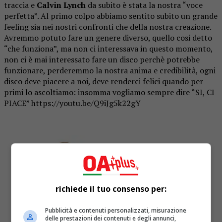
traccia e
Calvin Lynch
da subito è stata la nostra “voce
perfetta”. Al primo colpo abbiamo sentito subito un grande
feeling sia nei nostri confronti che della nostra creazione.
Avremmo potuto fare un genere diverso, quello cosi detto
“che funziona”, ma non ci interessava in questo momento,
non ci è mai interessato fare un disco perchè potrebbe
funzionare, perderemmo la nostra anima e credibilità, ogni
disco deve piacere a noi, deve renderci felici quando per
primi lo ascoltiamo: insomma vogliamo sempre dire “SI, CI
PIACE” https://youtu.be/Q9iJg5k22gY
richiede il tuo consenso per:
Pubblicità e contenuti personalizzati, misurazione
delle prestazioni dei contenuti e degli annunci,