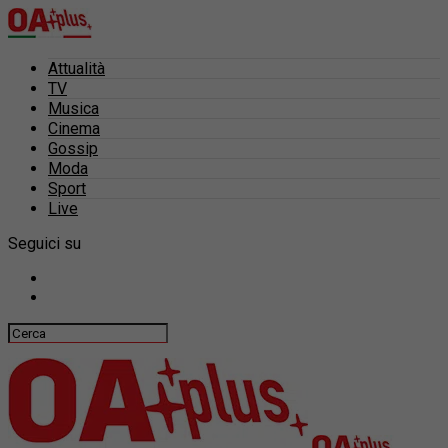
Attualità
TV
Musica
Cinema
Gossip
Moda
Sport
Live
Seguici su