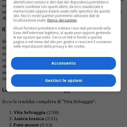
identificatori univoci e altri dati del dispositivo) potrebbero
una vasta gamma di suoni e influenze, creando
essere condivise con questi ultimi, da loro visualizzate e
un’atmosfera unica e coinvolgente che sfida le aspettative
memorizzate oppure essere usate nello specifico da questo
sito. Noi e i nostri partner potremmo utilizzare dati di
dei fan.
localizzazione esatti.
Elenco dei partner
.
Alcuni fornitori potrebbero trattare i tuoi dati personali sulla
Il genio del songwriting di Tommi E.G.O.
base dell'interesse legittimo, al quale puoi opporti gestendo
le tue opzioni qui sotto. Cerca un link in fondo a questa
Sebbene “Vita Selvaggia” spazi attraverso una varietà di
pagina o nel menu del sito per gestire o revocare il consenso
nelle impostazioni della privacy e dei cookie.
stili musicali, il disco rimane coeso grazie al songwriting
eccezionale di Tommi E.G.O. Il suo talento nel creare testi
coinvolgenti e melodie memorabili traspare in ogni brano
Acconsento
dell’EP. Nonostante l’ampia gamma di esperimenti
musicali, il disco mantiene una coerenza che è
testimonianza della visione artistica di Tommi.
Gestisci le opzioni
La tracklist di “Vita Selvaggia”
Ecco la tracklist completa di “Vita Selvaggia”:
Vita Selvaggia
(2:38)
Amica tossica
(2:31)
Foto mosse
(3:15)