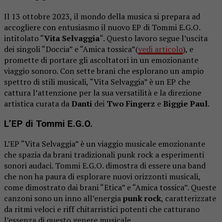
Il 13 ottobre 2023, il mondo della musica si prepara ad
accogliere con entusiasmo il nuovo EP di Tommi E.G.O.
intitolato “
Vita Selvaggia
“. Questo lavoro segue l’uscita
dei singoli “Doccia” e “Amica tossica”(
vedi articolo
), e
promette di portare gli ascoltatori in un emozionante
viaggio sonoro. Con sette brani che esplorano un ampio
spettro di stili musicali, “Vita Selvaggia” è un EP che
cattura l’attenzione per la sua versatilità e la direzione
artistica curata da
Danti
dei
Two Fingerz
e
Biggie Paul
.
L’EP di Tommi E.G.O.
L’EP “Vita Selvaggia” è un viaggio musicale emozionante
che spazia da brani tradizionali punk rock a esperimenti
sonori audaci. Tommi E.G.O. dimostra di essere una band
che non ha paura di esplorare nuovi orizzonti musicali,
come dimostrato dai brani “Etica” e “Amica tossica”. Queste
canzoni sono un inno all’energia
punk rock
, caratterizzate
da ritmi veloci e riff chitarristici potenti che catturano
l’essenza di questo genere musicale.