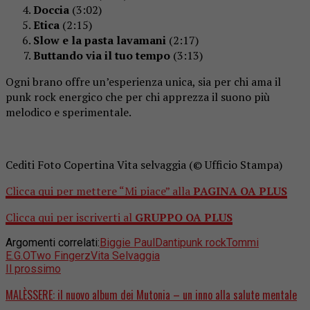
Doccia
(3:02)
Etica
(2:15)
Slow e la pasta lavamani
(2:17)
Buttando via il tuo tempo
(3:13)
Ogni brano offre un’esperienza unica, sia per chi ama il
punk rock energico che per chi apprezza il suono più
melodico e sperimentale.
Cediti Foto Copertina Vita selvaggia (© Ufficio Stampa)
Clicca qui per mettere “Mi piace” alla
PAGINA OA PLUS
Clicca qui per iscriverti al
GRUPPO OA PLUS
Argomenti correlati:
Biggie Paul
Danti
punk rock
Tommi
E.G.O
Two Fingerz
Vita Selvaggia
Il prossimo
MALÈSSERE: il nuovo album dei Mutonia – un inno alla salute mentale