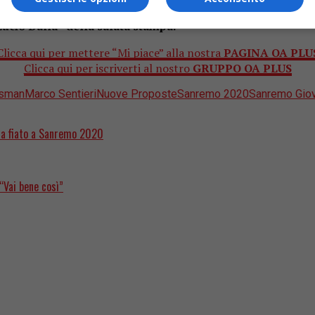
oce e doti da interprete matura è riuscita a conquistare conse
ucio Dalla” della salata stampa.
Clicca qui per mettere “Mi piace” alla nostra
PAGINA OA PLU
Clicca qui per iscriverti al nostro
GRUPPO
OA PLUS
ssman
Marco Sentieri
Nuove Proposte
Sanremo 2020
Sanremo Giov
nza fiato a Sanremo 2020
Vai bene così”