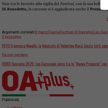
Non tra le favorite alla vigilia del
Festival,
con la sua bella v
Di Benedetto,
la canzone si è aggiudicata anche il
Premio “L
Argomenti correlati:
8 marzo
Fasma
Festival di Sanremo
Leo Ga
Il prossimo
FOTO Francesca Novello, la fidanzata di Valentino Rossi lascia tutti se
Da non perdere
VIDEO Sanremo 2020: Leo Gassmann vince tra le “Nuove Proposte” con “
Pubblicità