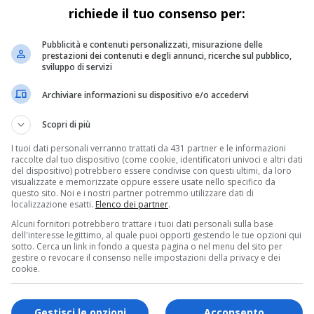
richiede il tuo consenso per:
iovani: è stato lui a trionfare nella cat
Pubblicità e contenuti personalizzati, misurazione delle
oste” di
Sanremo 2020
. Il figlio e nipote d’arte, ex concorre
prestazioni dei contenuti e degli annunci, ricerche sul pubblico,
sviluppo di servizi
rotagonisti
Tecla Insolia
con la sua
8 marzo
che ha avuto la m
Archiviare informazioni su dispositivo e/o accedervi
k”
Fasma
. Alla finalissima
Gassmann ha poi vinto con il 52,5%
Scopri di più
sala stampa e televoto.
I tuoi dati personali verranno trattati da 431 partner e le informazioni
nn. Il messaggio di papà Alessandro: “D
raccolte dal tuo dispositivo (come cookie, identificatori univoci e altri dati
del dispositivo) potrebbero essere condivise con questi ultimi, da loro
visualizzate e memorizzate oppure essere usate nello specifico da
à Alessandro che su Twitter ha postato le seguenti parole:
“Co
questo sito. Noi e i nostri partner potremmo utilizzare dati di
figlio”
. Per poi lasciarsi andare ed esultare con
“Daje Pippo!” 
localizzazione esatti.
Elenco dei partner
.
Alcuni fornitori potrebbero trattare i tuoi dati personali sulla base
ro Leo Gassmann
dell'interesse legittimo, al quale puoi opporti gestendo le tue opzioni qui
sotto. Cerca un link in fondo a questa pagina o nel menu del sito per
gestire o revocare il consenso nelle impostazioni della privacy e dei
nterprete di Piombino ha vinto la prima edizione di
Sanremo 
cookie.
°
Festival di Sanremo
. Si è presentata con un brano “tradizi
Gestisci le opzioni
Acconsento