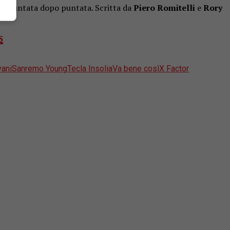
nsi, puntata dopo puntata. Scritta da
Piero Romitelli
e
Rory
S
ani
Sanremo Young
Tecla Insolia
Va bene così
X Factor