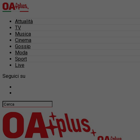
Attualità
TV
Musica
Cinema
Gossip
Moda
Sport
Live
Seguici su