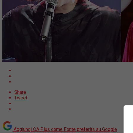
Share
Tweet
Aggiungi OA Plus come
Fonte preferita su Google