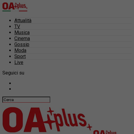
Attualità
TV
Musica
Cinema
Gossip
Moda
Sport
Live
Seguici su