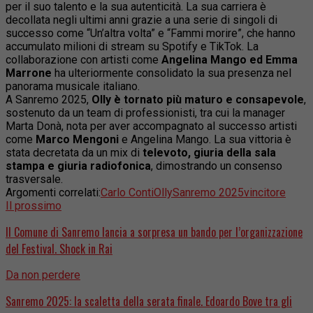
per il suo talento e la sua autenticità.
La sua carriera è
decollata negli ultimi anni grazie a una serie di singoli di
successo come “Un’altra volta” e “Fammi morire”, che hanno
accumulato milioni di stream su Spotify e TikTok.
La
collaborazione con artisti come
Angelina Mango ed Emma
Marrone
ha ulteriormente consolidato la sua presenza nel
panorama musicale italiano.
A Sanremo 2025,
Olly è tornato più maturo e consapevole
,
sostenuto da un team di professionisti, tra cui la manager
Marta Donà, nota per aver accompagnato al successo artisti
come
Marco Mengoni
e Angelina Mango. La sua vittoria è
stata decretata da un mix di
televoto,
giuria della sala
stampa e giuria radiofonica
, dimostrando un consenso
trasversale.
Argomenti correlati:
Carlo Conti
Olly
Sanremo 2025
vincitore
Il prossimo
Il Comune di Sanremo lancia a sorpresa un bando per l’organizzazione
del Festival. Shock in Rai
Da non perdere
Sanremo 2025: la scaletta della serata finale. Edoardo Bove tra gli