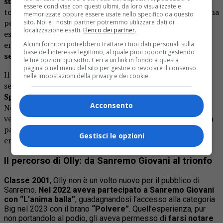
stesso artista
, mescola malinconia e consapevolezza,
essere condivise con questi ultimi, da loro visualizzate e
toccando corde emotive universali. La melodia, semplice ma
memorizzate oppure essere usate nello specifico da questo
potente, ha conquistato il pubblico fin dalla prima
sito. Noi e i nostri partner potremmo utilizzare dati di
localizzazione esatti.
Elenco dei partner
.
esibizione, mentre la performance di Olly, carica di
emozione, ha ricevuto una
standing ovation durante la
Alcuni fornitori potrebbero trattare i tuoi dati personali sulla
base dell'interesse legittimo, al quale puoi opporti gestendo
serata finale
.
le tue opzioni qui sotto. Cerca un link in fondo a questa
pagina o nel menu del sito per gestire o revocare il consenso
Il brano ha scalato le
classifiche digitali
già durante la
nelle impostazioni della privacy e dei cookie.
settimana del Festival, monopolizzando la
top 10 di
Spotify e YouTube
. Secondo i dati FIMI, “Balorda
Acconsento
Nostalgia” si è posizionata al primo posto tra i singoli più
venduti, confermando il consenso del pubblico giovane, in
particolare della
Generazione Z
, che ha seguito con
Gestisci le opzioni
entusiasmo il percorso dell’artista.
Il percorso di Olly: da Sanremo Giovani
al trionfo
Classe 2001
, Olly non è un volto nuovo per il pubblico di
Sanremo.
Nel 2022 aveva partecipato a Sanremo Giovani
con “L’anima balla”
, guadagnandosi l’accesso alla categoria
Big nel 2023 con il brano
“Polvere”
. Quell’esperienza, pur
non portandolo al podio, gli aveva permesso di
farsi notare