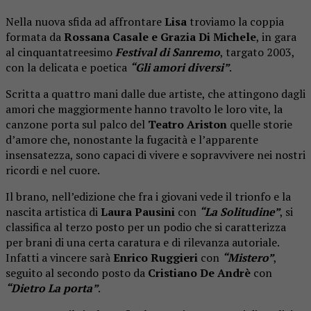
Nella nuova sfida ad affrontare
Lisa
troviamo la coppia
formata da
Rossana Casale e Grazia Di Michele
, in gara
al cinquantatreesimo
Festival di Sanremo
, targato 2003,
con la delicata e poetica
“Gli amori diversi”
.
Scritta a quattro mani dalle due artiste, che attingono dagli
amori che maggiormente hanno travolto le loro vite, la
canzone porta sul palco del
Teatro Ariston
quelle storie
d’amore che, nonostante la fugacità e l’apparente
insensatezza, sono capaci di vivere e sopravvivere nei nostri
ricordi e nel cuore.
Il brano, nell’edizione che fra i giovani vede il trionfo e la
nascita artistica di
Laura Pausini
con
“La Solitudine”
, si
classifica al terzo posto per un podio che si caratterizza
per brani di una certa caratura e di rilevanza autoriale.
Infatti a vincere sarà
Enrico Ruggieri
con
“Mistero”
,
seguito al secondo posto da
Cristiano De Andrè
con
“Dietro La porta”
.