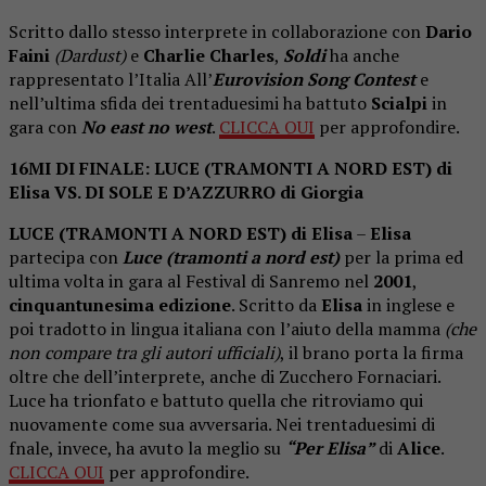
Scritto dallo stesso interprete in collaborazione con
Dario
Faini
(Dardust)
e
Charlie Charles
,
Soldi
ha anche
rappresentato l’Italia All’
Eurovision Song Contest
e
nell’ultima sfida dei trentaduesimi ha battuto
Scialpi
in
gara con
No east no west
.
CLICCA QUI
per approfondire.
16MI DI FINALE: LUCE (TRAMONTI A NORD EST) di
Elisa VS. DI SOLE E D’AZZURRO di Giorgia
LUCE (TRAMONTI A NORD EST) di Elisa
–
Elisa
partecipa con
Luce (tramonti a nord est)
per la prima ed
ultima volta in gara al Festival di Sanremo nel
2001
,
cinquantunesima edizione
. Scritto da
Elisa
in inglese e
poi tradotto in lingua italiana con l’aiuto della mamma
(che
non compare tra gli autori ufficiali)
, il brano porta la firma
oltre che dell’interprete, anche di Zucchero Fornaciari.
Luce ha trionfato e battuto quella che ritroviamo qui
nuovamente come sua avversaria. Nei trentaduesimi di
fnale, invece, ha avuto la meglio su
“Per Elisa”
di
Alice
.
CLICCA QUI
per approfondire.