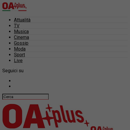
Attualità
TV
Musica
Cinema
Gossip
Moda
Sport
Live
Seguici su