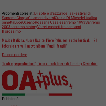
Argomenti correlati:
Di sole e d’azzurro
elisa
Festival di
Sanremo
Giorgia
Gli amori diversi
Grazia Di Michele
Lisa
lisa
panetta
Luce
Oceano
Rossana Casale
sanremo 1993
Sanremo
2003
sanremo history
Vorrei cantarti fra cent'anni
Il prossimo
Musica Italiana, Nuove Uscite. Piero Pelù, non è solo Festival: il 21
febbraio arriva il nuovo album “Pugili fragili”
Da non perdere
“Nudi e perpendicolari”, l’inno al rock libero di Timothy Cavicchini
Pubblicità