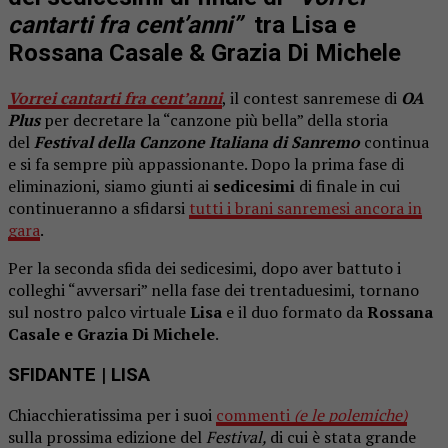
cantarti fra cent’anni”
tra Lisa e
Rossana Casale & Grazia Di Michele
Vorrei cantarti fra cent’anni
, il contest sanremese di
OA
Plus
per decretare la “canzone più bella” della storia
del
Festival della Canzone Italiana di Sanremo
continua
e si fa sempre più appassionante. Dopo la prima fase di
eliminazioni, siamo giunti ai
sedicesimi
di finale in cui
continueranno a sfidarsi
tutti i brani sanremesi ancora in
gara
.
Per la seconda sfida dei sedicesimi, dopo aver battuto i
colleghi “avversari” nella fase dei trentaduesimi, tornano
sul nostro palco virtuale
Lisa
e il duo formato da
Rossana
Casale e Grazia Di Michele
.
SFIDANTE
| LISA
Chiacchieratissima per i suoi
commenti
(e le polemiche)
sulla prossima edizione del
Festival,
di cui è stata grande