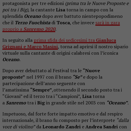
protagonista per tre edizioni
(prima tra le Nuove Proposte e
poi tra i Big)
, la cantante
Lisa
torna in campo con la
splendida
Oceano
dopo aver battuto nientepopodimeno
che il
Terzo Fuochista
di
Tosca
, che invece
sarà in gara
proprio a
Sanremo 2020
.
In seguito alla
prima sfida dei sedicesimi tra
Gianluca
Grignani e Marco Masini
, torna ad aprirsi il nostro sipario
virtuale sulla cantante di origini calabresi con l’iconica
Oceano
.
Dopo aver debuttato al Festival tra le
“Nuove
proposte”
nel 1997 con il brano
“Se”
e dopo la
partecipazione dell’anno seguente con
l’amatissima
“Sempre”
,ottenendo il secondo posto tra i
“Giovani” ed il terzo tra i “Campioni”,
Lisa
torna
a
Sanremo
tra i
Big
in grande stile nel 2003 con
“Oceano”
.
Impetuoso, dal forte forte impatto emotivo e dal respiro
internazionale, il brano fu composto per l’interprete
“dalla
voce di violino”
da
Leonardo Zandri
e
Andrea Sandri
con