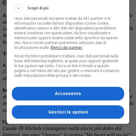
COMMENTI | GIURIA
Scopri di più
Andrea Direnzo
:
“Oceano” è un tripudio di Bellezza, per la
I tuoi dati personali verranno trattati da 431 partner e le
musica, per le parole, per la voce, per l’interpretazione di
informazioni raccolte dal tuo dispositivo (come cookie,
Lisa. Amo molto anche “Gli amori diversi” del duo Casale/Di
identificatori univoci e altri dati del dispositivo) potrebbero
essere condivise con questi ultimi, da loro visualizzate e
Michele, ma bisogna scegliere, dunque… “Oceano”, molto
memorizzate oppure essere usate nello specifico da questo
bella anche nella versione di Josh Groban.
sito. Noi e i nostri partner potremmo utilizzare dati di
localizzazione esatti.
Elenco dei partner
.
Timothy Cavicchini
:
Oceano. Un bel viaggio tra le note.
Alcuni fornitori potrebbero trattare i tuoi dati personali sulla
base dell'interesse legittimo, al quale puoi opporti gestendo
Alberto Barina
:
Pur amando Grazia e Rossana…
le tue opzioni qui sotto. Cerca un link in fondo a questa
pagina o nel menu del sito per gestire o revocare il consenso
l’indimenticabile “Oceano” di Lisa, è una poesia che vola
nelle impostazioni della privacy e dei cookie.
alta e con la sua voce vola ancora più alto.
Juary Santini
:
Lisa ha avuto il merito di portare a Sanremo
Acconsento
due grandi brani come “Sempre” e “Oceano”, ma “Oceano” è
indiscutibilmente un brano confezionato ad arte. Un piccolo
capolavoro dall’atmosfera unica.
Gestisci le opzioni
Ugo Stomeo
:
“Gli amori diversi” con l’accoppiata saffica
Casale-Di Michele rimangono nella storia più dolce del
Festival, ma voto “Oceano”, la nostra “My heart will go on”.