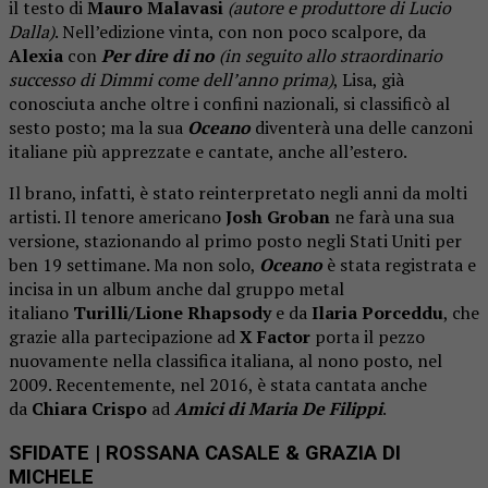
il testo di
Mauro Malavasi
(autore e produttore di Lucio
Dalla)
. Nell’edizione vinta, con non poco scalpore, da
Alexia
con
Per dire di no
(in seguito allo straordinario
successo di Dimmi come dell’anno prima)
, Lisa, già
conosciuta anche oltre i confini nazionali, si classificò al
sesto posto; ma la sua
Oceano
diventerà una delle canzoni
italiane più apprezzate e cantate, anche all’estero.
Il brano, infatti, è stato reinterpretato negli anni da molti
artisti. Il tenore americano
Josh Groban
ne farà una sua
versione, stazionando al primo posto negli Stati Uniti per
ben 19 settimane. Ma non solo,
Oceano
è stata registrata e
incisa in un album anche dal gruppo metal
italiano
Turilli/Lione Rhapsody
e da
Ilaria Porceddu
, che
grazie alla partecipazione ad
X Factor
porta il pezzo
nuovamente nella classifica italiana, al nono posto, nel
2009. Recentemente, nel 2016, è stata cantata anche
da
Chiara Crispo
ad
Amici di Maria De Filippi
.
SFIDATE
| ROSSANA CASALE & GRAZIA DI
MICHELE