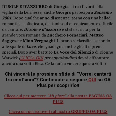
DI SOLE E D’AZZURRO di Giorgia
– tra i favoriti alla
vigilia della kermesse, anche
Giorgia
partecipa a
Sanremo
2001
. Dopo qualche anno di assenza, torna con una ballad
romantica, sofisticata, dai toni soul e tecnicamente difficile
da cantare.
Di sole è d’azzurro
è stata scritta per la
grande voce romana da
Zucchero Fornaciari
,
Matteo
Saggese
e
Mino Vergnaghi
. Il brano si classifica secondo
alle spalle di
Luce
, che guadagna anche gli altri premi
speciali. Dopo aver battuto
La Voce del Silenzio
di Dionne
Warwick
(
CLICCA QUI
per approfondire)
dovrà affrontare
ancora una volta Elisa. Ce la farà a vincere questa volta?
Chi vincerà le prossime sfide di “Vorrei cantarti
tra cent’anni”? Continuate a seguire
QUI
su OA
Plus
per scoprirlo!!
Clicca qui per mettere
“Mi piace”
alla nostra
PAGINA OA
PLUS
Clicca qui per iscriverti al nostro
GRUPPO OA PLUS