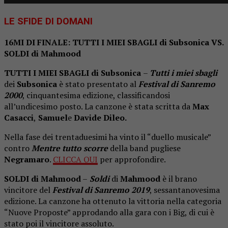
LE SFIDE DI DOMANI
16MI DI FINALE: TUTTI I MIEI SBAGLI di Subsonica VS.
SOLDI di Mahmood
TUTTI I MIEI SBAGLI di Subsonica
–
Tutti i miei sbagli
dei
Subsonica
è stato presentato al
Festival di Sanremo
2000
, cinquantesima edizione, classificandosi
all’undicesimo posto. La canzone è stata scritta da
Max
Casacci
,
Samuel
e
Davide Dileo.
Nella fase dei trentaduesimi ha vinto il “duello musicale”
contro
Mentre tutto scorre
della band pugliese
Negramaro
.
CLICCA QUI
per approfondire.
SOLDI di Mahmood
–
Soldi
di
Mahmood
è il brano
vincitore del
Festival di Sanremo 2019
, sessantanovesima
edizione. La canzone ha ottenuto la vittoria nella categoria
“Nuove Proposte” approdando alla gara con i Big, di cui è
stato poi il vincitore assoluto.