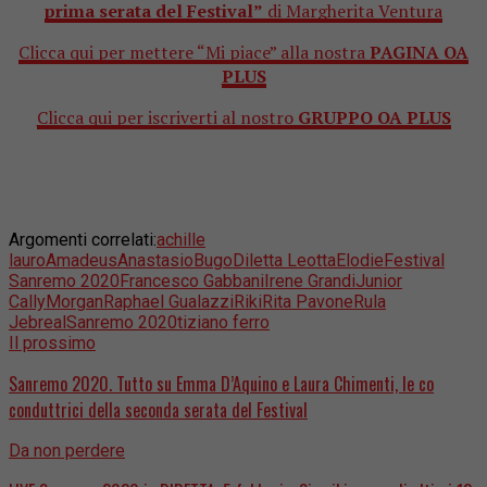
prima serata del Festival”
di Margherita Ventura
Clicca qui per mettere “Mi piace” alla nostra
PAGINA OA
PLUS
Clicca qui per iscriverti al nostro
GRUPPO OA PLUS
Argomenti correlati:
achille
lauro
Amadeus
Anastasio
Bugo
Diletta Leotta
Elodie
Festival
Sanremo 2020
Francesco Gabbani
Irene Grandi
Junior
Cally
Morgan
Raphael Gualazzi
Riki
Rita Pavone
Rula
Jebreal
Sanremo 2020
tiziano ferro
Il prossimo
Sanremo 2020. Tutto su Emma D’Aquino e Laura Chimenti, le co
conduttrici della seconda serata del Festival
Da non perdere