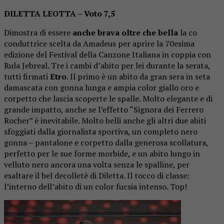
DILETTA LEOTTA – Voto 7,5
Dimostra di essere
anche brava oltre che bella
la co
conduttrice scelta da Amadeus per aprire la 70esima
edizione del Festival della Canzone Italiana in coppia con
Rula Jebreal. Tre i cambi d’abito per lei durante la serata,
tutti firmati
Etro
. Il primo è un abito da gran sera in seta
damascata con gonna lunga e ampia color giallo oro e
corpetto che lascia scoperte le spalle. Molto elegante e di
grande impatto, anche se l’effetto “Signora dei Ferrero
Rocher” è inevitabile. Molto belli anche gli altri due abiti
sfoggiati dalla giornalista sportiva, un completo nero
gonna – pantalone e corpetto dalla generosa scollatura,
perfetto per le sue forme morbide, e un abito lungo in
velluto nero ancora una volta senza le spalline, per
esaltare il bel decolletè di Diletta. Il tocco di classe:
l’interno dell’abito di un color fucsia intenso. Top!