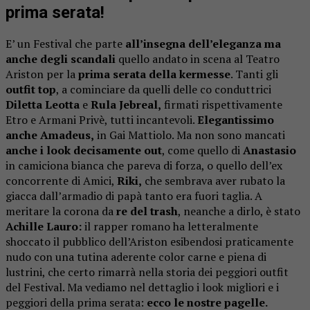
prima serata!
E’ un Festival che parte
all’insegna dell’eleganza ma
anche degli scandali
quello andato in scena al Teatro
Ariston per la
prima serata della kermesse
. Tanti gli
outfit top
, a cominciare da quelli delle co conduttrici
Diletta Leotta
e
Rula Jebreal,
firmati rispettivamente
Etro e Armani Privè, tutti incantevoli.
Elegantissimo
anche Amadeus,
in Gai Mattiolo. Ma non sono mancati
anche i look decisamente out
, come quello di
Anastasio
in camiciona bianca che pareva di forza, o quello dell’ex
concorrente di Amici,
Riki,
che sembrava aver rubato la
giacca dall’armadio di papà tanto era fuori taglia. A
meritare la corona da
re del trash
, neanche a dirlo, è stato
Achille Lauro:
il rapper romano ha letteralmente
shoccato il pubblico dell’Ariston esibendosi praticamente
nudo con una tutina aderente color carne e piena di
lustrini, che certo rimarrà nella storia dei peggiori outfit
del Festival. Ma vediamo nel dettaglio i look migliori e i
peggiori della prima serata:
ecco le nostre pagelle.