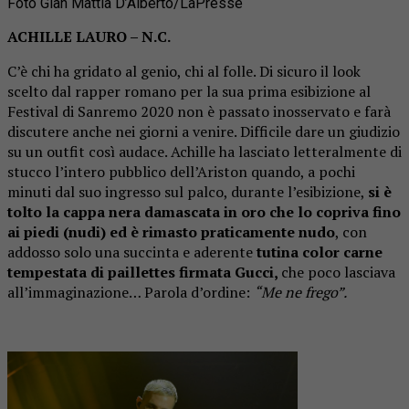
Foto Gian Mattia D’Alberto/LaPresse
ACHILLE LAURO – N.C.
C’è chi ha gridato al genio, chi al folle. Di sicuro il look
scelto dal rapper romano per la sua prima esibizione al
Festival di Sanremo 2020 non è passato inosservato e farà
discutere anche nei giorni a venire. Difficile dare un giudizio
su un outfit così audace. Achille ha lasciato letteralmente di
stucco l’intero pubblico dell’Ariston quando, a pochi
minuti dal suo ingresso sul palco, durante l’esibizione,
si è
tolto la cappa nera damascata in oro che lo copriva fino
ai piedi (nudi) ed è rimasto praticamente nudo
, con
addosso solo una succinta e aderente
tutina color carne
tempestata di paillettes firmata Gucci,
che poco lasciava
all’immaginazione… Parola d’ordine:
“Me ne frego”.