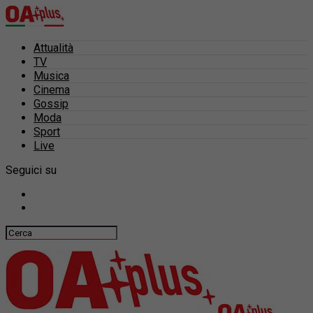
Attualità
TV
Musica
Cinema
Gossip
Moda
Sport
Live
Seguici su