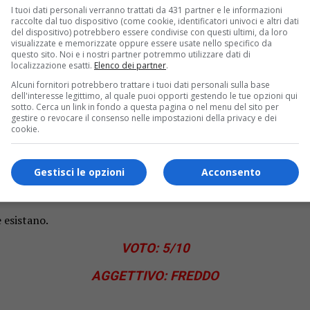
I tuoi dati personali verranno trattati da 431 partner e le informazioni
onimo:
Giorgia
sarà anche una grandissima cantante (nessuno l
raccolte dal tuo dispositivo (come cookie, identificatori univoci e altri dati
 bene (con troppe blue note) canzoni che altri interpretano”.
del dispositivo) potrebbero essere condivise con questi ultimi, da loro
visualizzate e memorizzate oppure essere usate nello specifico da
on
Tiziano Ferro
su
“Il conforto”
non riesce minimamente a ragg
questo sito. Noi e i nostri partner potremmo utilizzare dati di
localizzazione esatti.
Elenco dei partner
.
Alcuni fornitori potrebbero trattare i tuoi dati personali sulla base
ata perde tutta la sua sfumata tenerezza, per quanto l’idea di 
dell'interesse legittimo, al quale puoi opporti gestendo le tue opzioni qui
sotto. Cerca un link in fondo a questa pagina o nel menu del sito per
gestire o revocare il consenso nelle impostazioni della privacy e dei
nso diventi palese su
“I feel love”
, il gioiellino di
Donna Sum
cookie.
e qualcosa di interessante, ricalcando l’originale in maniera a
“Sweet dreams”
, completamente macellata dai nuovi orribili
Gestisci le opzioni
Acconsento
di lodare questa o quella canzone, oppure distruggendo le altr
di provini per X Factor che un progetto artistico.
 esistano.
VOTO: 5
/10
AGGETTIVO: FREDDO