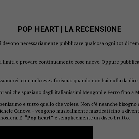
POP HEART | LA RECENSIONE
i devono necessariamente pubblicare qualcosa ogni tot di tempo
pri limiti e provare continuamente cose nuove. Oppure pubblic
assumerei con un breve aforisma: quando non hai nulla da dire, 
 i brani che spaziano dagli italianissimi Mengoni e Ferro fino 
nissimo e tutto quello che volete. Non c’è neanche bisogno di
i Michele Canova – vengono musicalmente masticati fino a diven
tmosfera. E
“Pop heart”
è semplicemente un disco brutto.