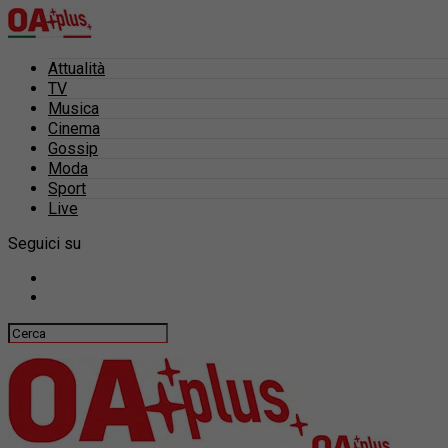
Attualità
TV
Musica
Cinema
Gossip
Moda
Sport
Live
Seguici su