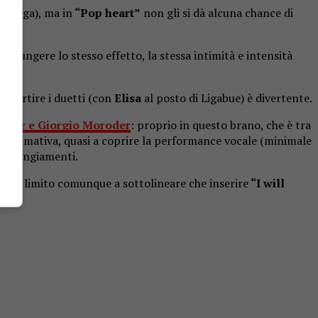
o nega), ma in
“Pop heart”
non gli si dà alcuna chance di
iungere lo stesso effetto, la stessa intimità e intensità
invertire i duetti (con
Elisa
al posto di Ligabue) è divertente.
mer e Giorgio Moroder
: proprio in questo brano, che è tra
pprossimativa, quasi a coprire la performance vocale (minimale
 arrangiamenti.
e: mi limito comunque a sottolineare che inserire
“I will