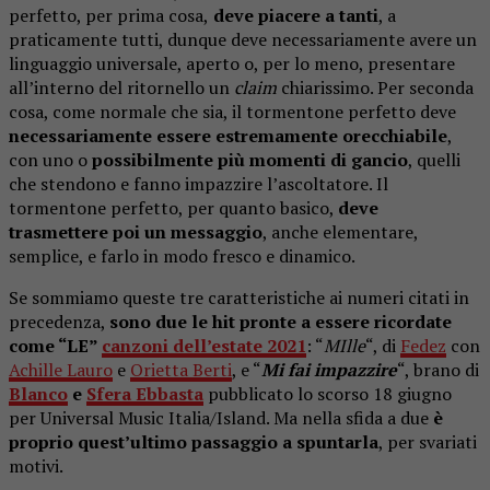
perfetto, per prima cosa,
deve piacere a tanti
, a
praticamente tutti, dunque deve necessariamente avere un
linguaggio universale, aperto o, per lo meno, presentare
all’interno del ritornello un
claim
chiarissimo. Per seconda
cosa, come normale che sia, il tormentone perfetto deve
necessariamente essere estremamente orecchiabile
,
con uno o
possibilmente più momenti di gancio
, quelli
che stendono e fanno impazzire l’ascoltatore. Il
tormentone perfetto, per quanto basico,
deve
trasmettere poi un messaggio
, anche elementare,
semplice, e farlo in modo fresco e dinamico.
Se sommiamo queste tre caratteristiche ai numeri citati in
precedenza,
sono due le hit pronte a essere ricordate
come “LE”
canzoni dell’estate 2021
: “
MIlle
“, di
Fedez
con
Achille Lauro
e
Orietta Berti
, e “
Mi fai impazzire
“, brano di
Blanco
e
Sfera Ebbasta
pubblicato lo scorso 18 giugno
per Universal Music Italia/Island. Ma nella sfida a due
è
proprio quest’ultimo passaggio a spuntarla
, per svariati
motivi.