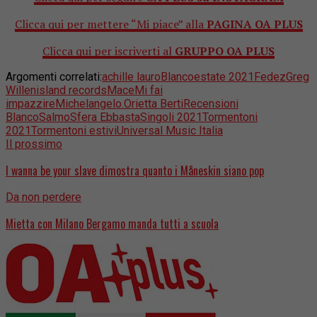
Clicca qui per mettere “Mi piace” alla
PAGINA OA PLUS
Clicca qui per iscriverti al
GRUPPO OA PLUS
Argomenti correlati:
achille lauro
Blanco
estate 2021
Fedez
Greg
Willen
island records
Mace
Mi fai
impazzire
Michelangelo.
Orietta Berti
Recensioni
Blanco
Salmo
Sfera Ebbasta
Singoli 2021
Tormentoni
2021
Tormentoni estivi
Universal Music Italia
Il prossimo
I wanna be your slave dimostra quanto i Måneskin siano pop
Da non perdere
Mietta con Milano Bergamo manda tutti a scuola