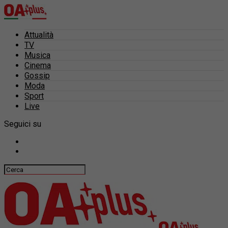
Attualità
TV
Musica
Cinema
Gossip
Moda
Sport
Live
Seguici su